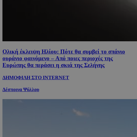
Ολική έκλειψη Ηλίου: Πότε θα συμβεί το σπάνιο
ουράνιο φαινόμενο – Από ποιες περιοχές της
Ευρώπης θα περάσει η σκιά της Σελήνης
ΔΗΜΟΦΙΛΗ ΣΤΟ INTERNET
Δέσποινα Ψύλλου