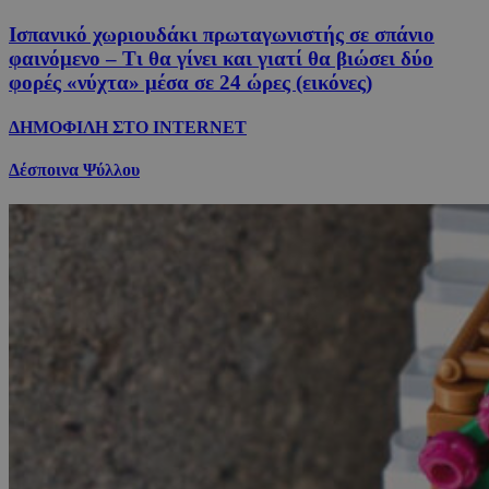
Ισπανικό χωριουδάκι πρωταγωνιστής σε σπάνιο
φαινόμενο – Τι θα γίνει και γιατί θα βιώσει δύο
φορές «νύχτα» μέσα σε 24 ώρες (εικόνες)
ΔΗΜΟΦΙΛΗ ΣΤΟ INTERNET
Δέσποινα Ψύλλου