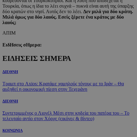
κουρεύονται οι Τουρκοκύπριοι. Και η λύση που αποδέχεται η
Τουρκία, όπως η ίδια το λέει συχνά – πυκνά είναι αυτή της ύπαρξης
δύο κρατών στο νησί. Αυτός δεν το λέει.
Δεν μιλά για δύο κράτη.
Μιλά όμως για δύο λαούς. Εσείς ξέρετε ένα κράτος με δύο
λαούς;
ΑΠΙΜ
ΕιδΗσεις σΗμερα:
ΕΙΔΗΣΕΙΣ ΣΗΜΕΡΑ
ΔΙΕΘΝΗ
Τραμπ στο Axios: Κρατάμε χαμηλούς τόνους με το Ιράν – Θα
αυξηθεί η οικονομική πίεση στην Τεχεράνη
ΔΙΕΘΝΗ
Συντετριμμένος ο Λιονέλ Μέσι στην κηδεία του πατέρα του – Το
τελευταίο αντίο στον Χόρχε (εικόνες & βίντεο)
ΚΟΙΝΩΝΙΑ