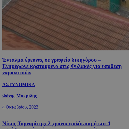
Ένταλμα έρευνας σε γραφείο δικηγόρου –
Ενημέρωνε κρατούμενο στις Φυλακές για υπόθεση
ναρκωτικών
ΑΣΤΥΝΟΜΙΚΑ
Φάνης Μακρίδης
4 Οκτωβρίου, 2023
Νίκος Τορναρίτης: 2 χρόνια φυλάκιση ή και 4