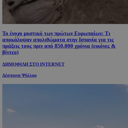
Το ένοχο μυστικό των πρώτων Ευρωπαίων: Τι
αποκάλυψαν απολιθώματα στην Ισπανία για τις
πράξεις τους πριν από 850.000 χρόνια (εικόνες &
βίντεο)
ΔΗΜΟΦΙΛΗ ΣΤΟ INTERNET
Δέσποινα Ψύλλου