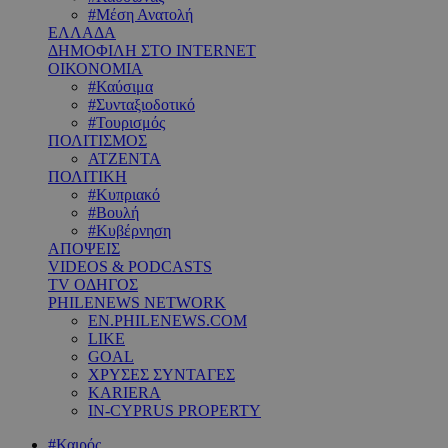
#Μέση Ανατολή
ΕΛΛΑΔΑ
ΔΗΜΟΦΙΛΗ ΣΤΟ INTERNET
ΟΙΚΟΝΟΜΙΑ
#Καύσιμα
#Συνταξιοδοτικό
#Τουρισμός
ΠΟΛΙΤΙΣΜΟΣ
ΑΤΖΕΝΤΑ
ΠΟΛΙΤΙΚΗ
#Κυπριακό
#Βουλή
#Κυβέρνηση
ΑΠΟΨΕΙΣ
VIDEOS & PODCASTS
TV ΟΔΗΓΟΣ
PHILENEWS NETWORK
EN.PHILENEWS.COM
LIKE
GOAL
ΧΡΥΣΕΣ ΣΥΝΤΑΓΕΣ
KARIERA
IN-CYPRUS PROPERTY
#Καιρός