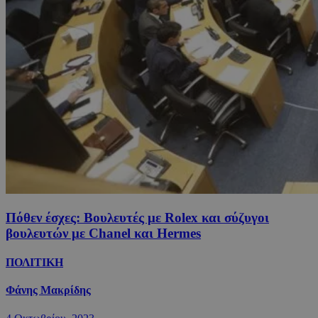
Πόθεν έσχες: Βουλευτές με Rolex και σύζυγοι
βουλευτών με Chanel και Hermes
ΠΟΛΙΤΙΚΗ
Φάνης Μακρίδης