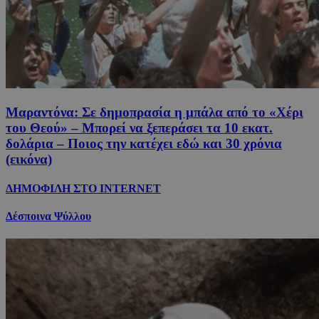
Μαραντόνα: Σε δημοπρασία η μπάλα από το «Χέρι
του Θεού» – Μπορεί να ξεπεράσει τα 10 εκατ.
δολάρια – Ποιος την κατέχει εδώ και 30 χρόνια
(εικόνα)
ΔΗΜΟΦΙΛΗ ΣΤΟ INTERNET
Δέσποινα Ψύλλου