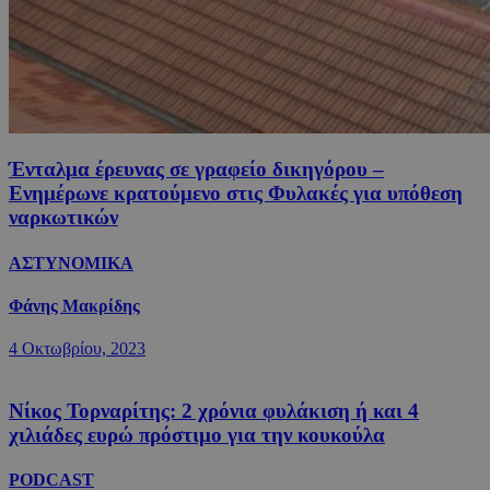
Ένταλμα έρευνας σε γραφείο δικηγόρου –
Ενημέρωνε κρατούμενο στις Φυλακές για υπόθεση
ναρκωτικών
ΑΣΤΥΝΟΜΙΚΑ
Φάνης Μακρίδης
4 Οκτωβρίου, 2023
Νίκος Τορναρίτης: 2 χρόνια φυλάκιση ή και 4
χιλιάδες ευρώ πρόστιμο για την κουκούλα
PODCAST