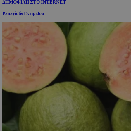
ΔΗΜΟΦΙΛΗ ΣΤΟ INTERNET
Panayiotis Evripidou