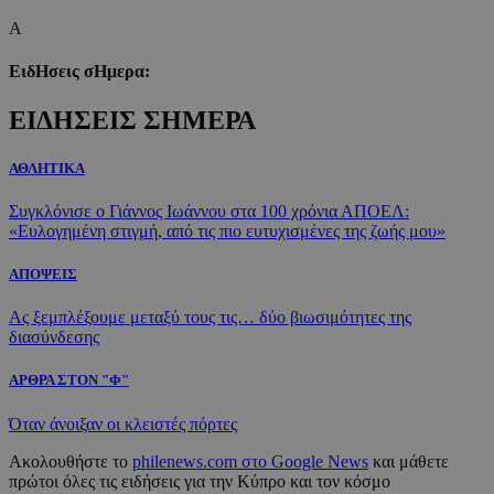
Α
ΕιδΗσεις σΗμερα:
ΕΙΔΗΣΕΙΣ ΣΗΜΕΡΑ
ΑΘΛΗΤΙΚΑ
Συγκλόνισε ο Γιάννος Ιωάννου στα 100 χρόνια ΑΠΟΕΛ:
«Ευλογημένη στιγμή, από τις πιο ευτυχισμένες της ζωής μου»
ΑΠΟΨΕΙΣ
Ας ξεμπλέξουμε μεταξύ τους τις… δύο βιωσιμότητες της
διασύνδεσης
ΑΡΘΡΑ ΣΤΟΝ "Φ"
Όταν άνοιξαν οι κλειστές πόρτες
Ακολουθήστε το
philenews.com στο Google News
και μάθετε
πρώτοι όλες τις ειδήσεις για την Κύπρο και τον κόσμο