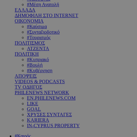
#Μέση Ανατολή
ΕΛΛΑΔΑ
ΔΗΜΟΦΙΛΗ ΣΤΟ INTERNET
ΟΙΚΟΝΟΜΙΑ
#Καύσιμα
#Συνταξιοδοτικό
#Τουρισμός
ΠΟΛΙΤΙΣΜΟΣ
ΑΤΖΕΝΤΑ
ΠΟΛΙΤΙΚΗ
#Κυπριακό
#Βουλή
#Κυβέρνηση
ΑΠΟΨΕΙΣ
VIDEOS & PODCASTS
TV ΟΔΗΓΟΣ
PHILENEWS NETWORK
EN.PHILENEWS.COM
LIKE
GOAL
ΧΡΥΣΕΣ ΣΥΝΤΑΓΕΣ
KARIERA
IN-CYPRUS PROPERTY
#Καιρός