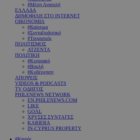
#Μέση Ανατολή
ΕΛΛΑΔΑ
ΔΗΜΟΦΙΛΗ ΣΤΟ INTERNET
ΟΙΚΟΝΟΜΙΑ
#Καύσιμα
#Συνταξιοδοτικό
#Τουρισμός
ΠΟΛΙΤΙΣΜΟΣ
ΑΤΖΕΝΤΑ
ΠΟΛΙΤΙΚΗ
#Κυπριακό
#Βουλή
#Κυβέρνηση
ΑΠΟΨΕΙΣ
VIDEOS & PODCASTS
TV ΟΔΗΓΟΣ
PHILENEWS NETWORK
EN.PHILENEWS.COM
LIKE
GOAL
ΧΡΥΣΕΣ ΣΥΝΤΑΓΕΣ
KARIERA
IN-CYPRUS PROPERTY
#Καιρός