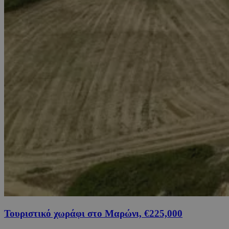
Τουριστικό χωράφι στο Μαρώνι, €225,000