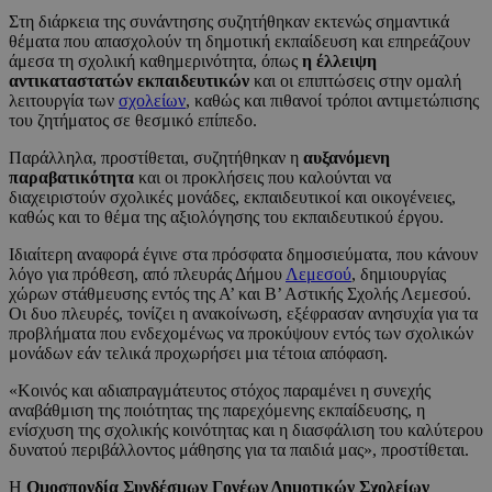
Στη διάρκεια της συνάντησης συζητήθηκαν εκτενώς σημαντικά
θέματα που απασχολούν τη δημοτική εκπαίδευση και επηρεάζουν
άμεσα τη σχολική καθημερινότητα, όπως
η έλλειψη
αντικαταστατών εκπαιδευτικών
και οι επιπτώσεις στην ομαλή
λειτουργία των
σχολείων
, καθώς και πιθανοί τρόποι αντιμετώπισης
του ζητήματος σε θεσμικό επίπεδο.
Παράλληλα, προστίθεται, συζητήθηκαν η
αυξανόμενη
παραβατικότητα
και οι προκλήσεις που καλούνται να
διαχειριστούν σχολικές μονάδες, εκπαιδευτικοί και οικογένειες,
καθώς και το θέμα της αξιολόγησης του εκπαιδευτικού έργου.
Ιδιαίτερη αναφορά έγινε στα πρόσφατα δημοσιεύματα, που κάνουν
λόγο για πρόθεση, από πλευράς Δήμου
Λεμεσού
, δημιουργίας
χώρων στάθμευσης εντός της Α’ και Β’ Αστικής Σχολής Λεμεσού.
Οι δυο πλευρές, τονίζει η ανακοίνωση, εξέφρασαν ανησυχία για τα
προβλήματα που ενδεχομένως να προκύψουν εντός των σχολικών
μονάδων εάν τελικά προχωρήσει μια τέτοια απόφαση.
«Κοινός και αδιαπραγμάτευτος στόχος παραμένει η συνεχής
αναβάθμιση της ποιότητας της παρεχόμενης εκπαίδευσης, η
ενίσχυση της σχολικής κοινότητας και η διασφάλιση του καλύτερου
δυνατού περιβάλλοντος μάθησης για τα παιδιά μας», προστίθεται.
Η
Ομοσπονδία Συνδέσμων Γονέων Δημοτικών Σχολείων