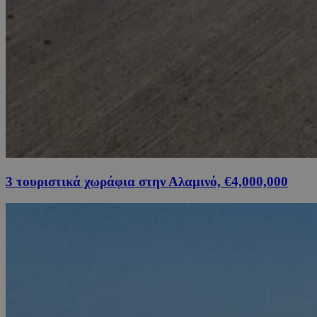
3 τουριστικά χωράφια στην Αλαμινό, €4,000,000