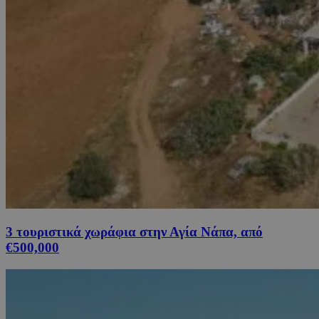
3 τουριστικά χωράφια στην Αγία Νάπα, από
€500,000