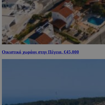
Οικιστικό χωράφι στην Πέγεια, €45,000