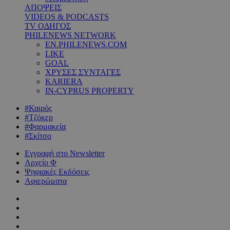
ΑΠΟΨΕΙΣ
VIDEOS & PODCASTS
TV ΟΔΗΓΟΣ
PHILENEWS NETWORK
EN.PHILENEWS.COM
LIKE
GOAL
ΧΡΥΣΕΣ ΣΥΝΤΑΓΕΣ
KARIERA
IN-CYPRUS PROPERTY
#Καιρός
#Τζόκερ
#Φαρμακεία
#Σκίτσο
Εγγραφή στο Newsletter
Αρχείο Φ
Ψηφιακές Εκδόσεις
Αφιερώματα