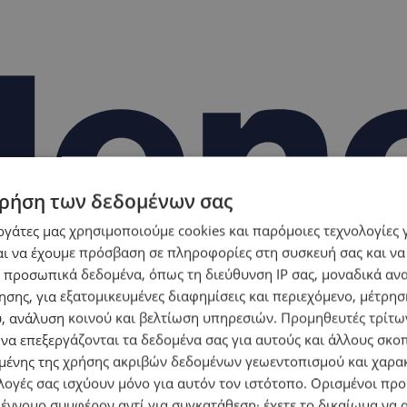
ρήση των δεδομένων σας
εργάτες μας χρησιμοποιούμε cookies και παρόμοιες τεχνολογίες 
ι να έχουμε πρόσβαση σε πληροφορίες στη συσκευή σας και να
 προσωπικά δεδομένα, όπως τη διεύθυνση IP σας, μοναδικά αν
σης, για εξατομικευμένες διαφημίσεις και περιεχόμενο, μέτρη
υ, ανάλυση κοινού και βελτίωση υπηρεσιών.
Προμηθευτές τρίτων
 να επεξεργάζονται τα δεδομένα σας για αυτούς και άλλους σκο
ένης της χρήσης ακριβών δεδομένων γεωεντοπισμού και χαρα
λογές σας ισχύουν μόνο για αυτόν τον ιστότοπο. Ορισμένοι πρ
 έννομο συμφέρον αντί για συγκατάθεση· έχετε το δικαίωμα να α