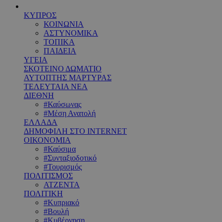
ΚΥΠΡΟΣ
ΚΟΙΝΩΝΙΑ
ΑΣΤΥΝΟΜΙΚΑ
ΤΟΠΙΚΑ
ΠΑΙΔΕΙΑ
ΥΓΕΙΑ
ΣΚΟΤΕΙΝΟ ΔΩΜΑΤΙΟ
ΑΥΤΟΠΤΗΣ ΜΑΡΤΥΡΑΣ
ΤΕΛΕΥΤΑΙΑ ΝΕΑ
ΔΙΕΘΝΗ
#Καύσωνας
#Μέση Ανατολή
ΕΛΛΑΔΑ
ΔΗΜΟΦΙΛΗ ΣΤΟ INTERNET
ΟΙΚΟΝΟΜΙΑ
#Καύσιμα
#Συνταξιοδοτικό
#Τουρισμός
ΠΟΛΙΤΙΣΜΟΣ
ΑΤΖΕΝΤΑ
ΠΟΛΙΤΙΚΗ
#Κυπριακό
#Βουλή
#Κυβέρνηση