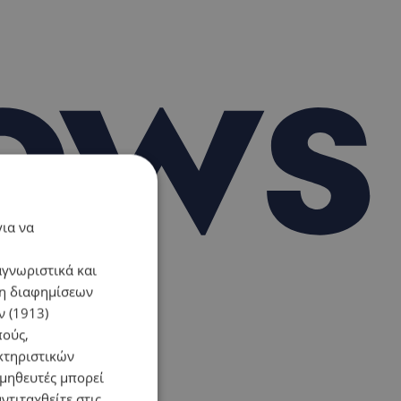
για να
αγνωριστικά και
ση διαφημίσεων
 (1913)
πούς,
κτηριστικών
ομηθευτές μπορεί
ντιταχθείτε στις