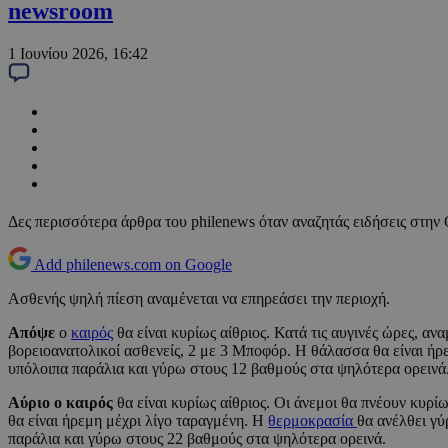
newsroom
1 Ιουνίου 2026, 16:42
Δες περισσότερα άρθρα του philenews όταν αναζητάς ειδήσεις στην
Add philenews.com on Google
Ασθενής ψηλή πίεση αναμένεται να επηρεάσει την περιοχή.
Απόψε
ο
καιρός
θα είναι κυρίως αίθριος. Κατά τις αυγινές ώρες, αν
βορειοανατολικοί ασθενείς, 2 με 3 Μποφόρ. Η θάλασσα θα είναι ήρ
υπόλοιπα παράλια και γύρω στους 12 βαθμούς στα ψηλότερα ορεινά
Αύριο ο καιρός
θα είναι κυρίως αίθριος. Οι άνεμοι θα πνέουν κυρί
θα είναι ήρεμη μέχρι λίγο ταραγμένη. Η
θερμοκρασία
θα ανέλθει γύ
παράλια και γύρω στους 22 βαθμούς στα ψηλότερα ορεινά.