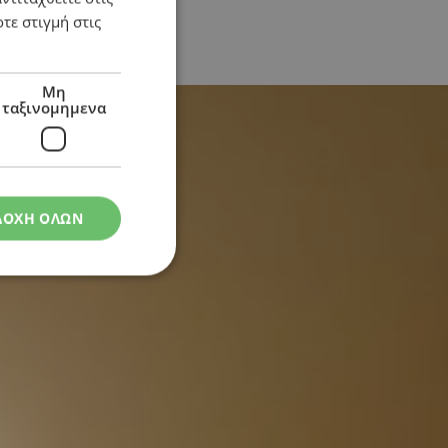
τε στιγμή στις
Μη
ταξινομημενα
ΔΟΧΗ ΟΛΩΝ