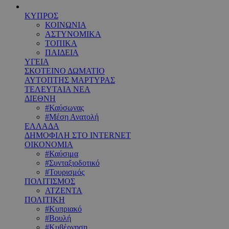
ΚΥΠΡΟΣ
ΚΟΙΝΩΝΙΑ
ΑΣΤΥΝΟΜΙΚΑ
ΤΟΠΙΚΑ
ΠΑΙΔΕΙΑ
ΥΓΕΙΑ
ΣΚΟΤΕΙΝΟ ΔΩΜΑΤΙΟ
ΑΥΤΟΠΤΗΣ ΜΑΡΤΥΡΑΣ
ΤΕΛΕΥΤΑΙΑ ΝΕΑ
ΔΙΕΘΝΗ
#Καύσωνας
#Μέση Ανατολή
ΕΛΛΑΔΑ
ΔΗΜΟΦΙΛΗ ΣΤΟ INTERNET
ΟΙΚΟΝΟΜΙΑ
#Καύσιμα
#Συνταξιοδοτικό
#Τουρισμός
ΠΟΛΙΤΙΣΜΟΣ
ΑΤΖΕΝΤΑ
ΠΟΛΙΤΙΚΗ
#Κυπριακό
#Βουλή
#Κυβέρνηση