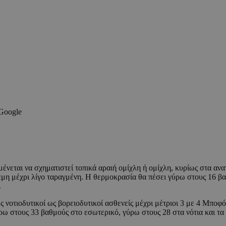
 Google
αμένεται να σχηματιστεί τοπικά αραιή ομίχλη ή ομίχλη, κυρίως στα αν
εμη μέχρι λίγο ταραγμένη. Η θερμοκρασία θα πέσει γύρω στους 16 βα
.
ως νοτιοδυτικοί ως βορειοδυτικοί ασθενείς μέχρι μέτριοι 3 με 4 Μπο
ρω στους 33 βαθμούς στο εσωτερικό, γύρω στους 28 στα νότια και τα 