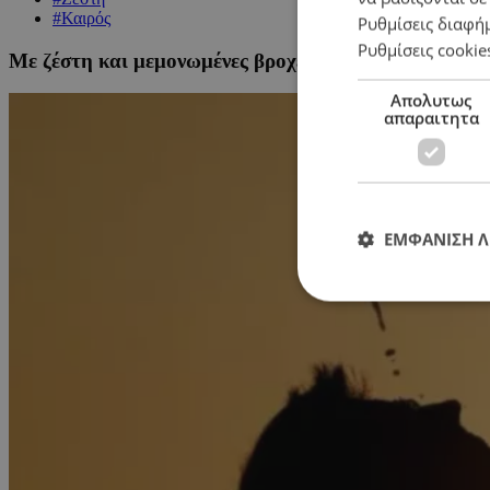
#Καιρός
Ρυθμίσεις διαφή
Ρυθμίσεις cookie
Με ζέστη και μεμονωμένες βροχές στα ορεινά η πρώτ
Απολυτως
απαραιτητα
ΕΜΦΑΝΙΣΗ 