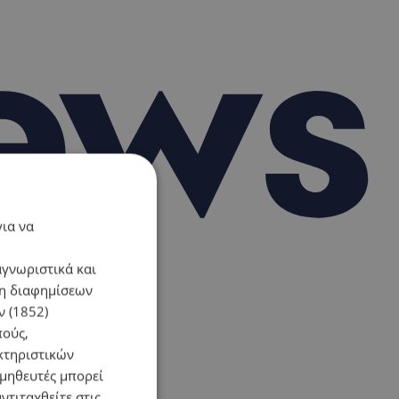
για να
αγνωριστικά και
ση διαφημίσεων
 (1852)
πούς,
κτηριστικών
ομηθευτές μπορεί
ντιταχθείτε στις