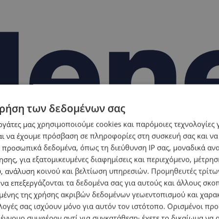
ρήση των δεδομένων σας
εργάτες μας χρησιμοποιούμε cookies και παρόμοιες τεχνολογίες 
ι να έχουμε πρόσβαση σε πληροφορίες στη συσκευή σας και να
 προσωπικά δεδομένα, όπως τη διεύθυνση IP σας, μοναδικά αν
σης, για εξατομικευμένες διαφημίσεις και περιεχόμενο, μέτρη
υ, ανάλυση κοινού και βελτίωση υπηρεσιών.
Προμηθευτές τρίτων
 να επεξεργάζονται τα δεδομένα σας για αυτούς και άλλους σκο
ένης της χρήσης ακριβών δεδομένων γεωεντοπισμού και χαρα
λογές σας ισχύουν μόνο για αυτόν τον ιστότοπο. Ορισμένοι πρ
 έννομο συμφέρον αντί για συγκατάθεση· έχετε το δικαίωμα να α