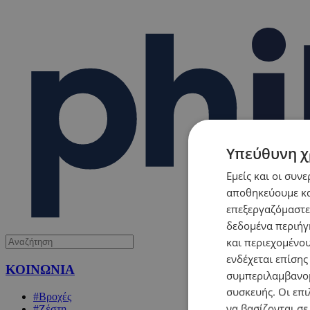
Υπεύθυνη χ
Εμείς και οι συν
αποθηκεύουμε κα
επεξεργαζόμαστε
δεδομένα περιήγη
και περιεχομένο
ενδέχεται επίσης
ΚΟΙΝΩΝΙΑ
συμπεριλαμβανομ
συσκευής. Οι επι
#Βροχές
να βασίζονται σε
#Ζέστη