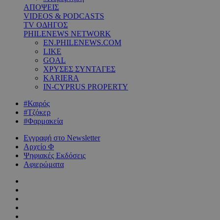
ΑΠΟΨΕΙΣ
VIDEOS & PODCASTS
TV ΟΔΗΓΟΣ
PHILENEWS NETWORK
EN.PHILENEWS.COM
LIKE
GOAL
ΧΡΥΣΕΣ ΣΥΝΤΑΓΕΣ
KARIERA
IN-CYPRUS PROPERTY
#Καιρός
#Τζόκερ
#Φαρμακεία
Εγγραφή στο Newsletter
Αρχείο Φ
Ψηφιακές Εκδόσεις
Αφιερώματα