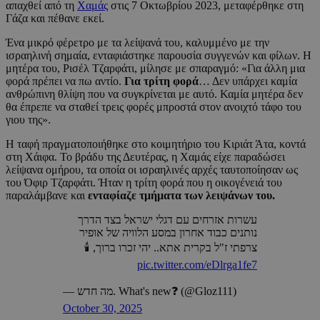
απαχθεί από τη
Χαμάς
στις 7 Οκτωβρίου 2023, μεταφέρθηκε στη
Γάζα και πέθανε εκεί.
Ένα μικρό φέρετρο με τα λείψανά του, καλυμμένο με την
ισραηλινή σημαία, ενταφιάστηκε παρουσία συγγενών και φίλων. Η
μητέρα του, Ρισέλ Τζαρφάτι, μίλησε με σπαραγμό: «Για άλλη μια
φορά πρέπει να πω αντίο.
Για τρίτη φορά
… Δεν υπάρχει καμία
ανθρώπινη θλίψη που να συγκρίνεται με αυτό. Καμία μητέρα δεν
θα έπρεπε να σταθεί τρεις φορές μπροστά στον ανοιχτό τάφο του
γιου της».
Η ταφή πραγματοποιήθηκε στο κοιμητήριο του Κιριάτ Άτα, κοντά
στη Χάιφα. Το βράδυ της Δευτέρας, η Χαμάς είχε παραδώσει
λείψανα ομήρου, τα οποία οι ισραηλινές αρχές ταυτοποίησαν ως
του Όφιρ Τζαρφάτι. Ήταν η τρίτη φορά που η οικογένειά του
παραλάμβανε και
ενταφίαζε τμήματα των λειψάνων του.
עשרות אזרחים עם דגלי ישראל בצד הדרך
נותנים כבוד אחרון במסע הלוויה של אופיר
צרפתי ז"ל בקרית אתא.. יהי זכרו ברוך, 🕯️
pic.twitter.com/eDlrga1fe7
— מה חדש. What's new❓ (@Gloz111)
October 30, 2025