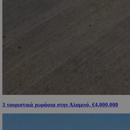
3 τουριστικά χωράφια στην Αλαμινό, €4,000,000