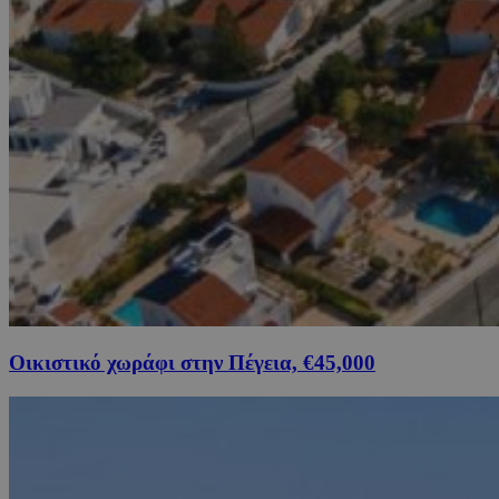
Οικιστικό χωράφι στην Πέγεια, €45,000