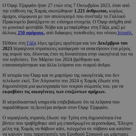
Ο Όφιρ Τζαρφάτι ήταν 27 ετών στις 7 Οκτωβρίου 2023, όταν από
την επίθεση της Χαμάς σκοτώθηκαν
1.221 άνθρωποι,
κυρίως
άμαχοι, σύμφωνα με τον απολογισμό που συνέταξε το Γαλλικό
Πρακτορείο βασιζόμενο σε επίσημα στοιχεία. Ο Όφιρ απήχθη από
το μουσικό φεστιβάλ Νόβα και μεταφέρθηκε στη Γάζα, μαζί με
άλλους
250 ομήρους,
από διάφορες τοποθεσίες του νότιου
Ισραήλ.
Πέθανε στη
Γάζα
λίγες ημέρες αργότερα και τον
Δεκέμβριο του
2023
Ισραηλινοί στρατιώτες κατάφεραν να ανακτήσουν ένα μέρος
της σορού του, δίνοντας έτσι τη δυνατότητα στην οικογένειά του να
τον κηδεύσει. Τον Μάρτιο του 2024 βρέθηκαν και
επαναπατρίστηκαν και άλλα λείψανα του νεαρού άνδρα.
Η ιστορία του Όφιρ και το μαρτύριο της οικογένειάς του δεν
τελείωσε εκεί. Τον Αύγουστο του 2024 η Χαμάς έδωσε στη
δημοσιότητα μια φωτογραφία του νεκρού σώματός του, για να
εκφοβίσει τις οικογένειες των επιζώντων ομήρων.
Η ιατροδικαστική υπηρεσία επιβεβαίωσε ότι τα λείψανα που
παραδόθηκαν τη Δευτέρα ανήκαν στον Όφιρ Τζαρφάτι.
Ο ισραηλινός στρατός έδωσε την Τρίτη στη δημοσιότητα ένα
βίντεο που τραβήχθηκε από μη επανδρωμένο αεροσκάφος. Έδειχνε
μέλη της Χαμάς να θάβουν κάτι, τυλιγμένο σε σάβανο και κατόπιν
να καλούν τους παρατηρητές του Ερυθρού Σταυρού ως μάρτυρες