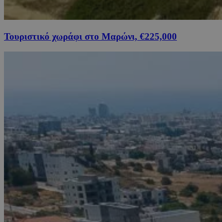
Τουριστικό χωράφι στο Μαρώνι, €225,000