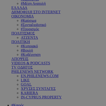
#Μέση Ανατολή
ΕΛΛΑΔΑ
ΔΗΜΟΦΙΛΗ ΣΤΟ INTERNET
ΟΙΚΟΝΟΜΙΑ
#Καύσιμα
#Συνταξιοδοτικό
#Τουρισμός
ΠΟΛΙΤΙΣΜΟΣ
ΑΤΖΕΝΤΑ
ΠΟΛΙΤΙΚΗ
#Κυπριακό
#Βουλή
#Κυβέρνηση
ΑΠΟΨΕΙΣ
VIDEOS & PODCASTS
TV ΟΔΗΓΟΣ
PHILENEWS NETWORK
EN.PHILENEWS.COM
LIKE
GOAL
ΧΡΥΣΕΣ ΣΥΝΤΑΓΕΣ
KARIERA
IN-CYPRUS PROPERTY
#Καιρός