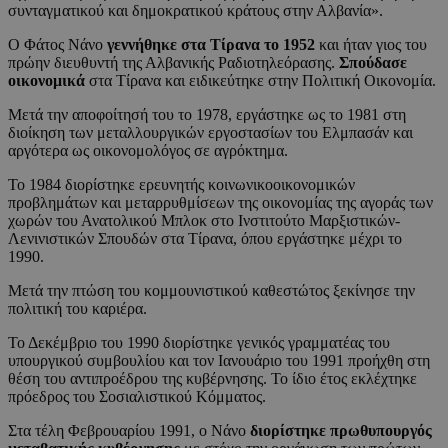
συνταγματικού και δημοκρατικού κράτους στην Αλβανία».
Ο Φάτος Νάνο
γεννήθηκε στα Τίρανα το 1952
και ήταν γιος του
πρώην διευθυντή της Αλβανικής Ραδιοτηλεόρασης.
Σπούδασε
οικονομικά
στα Τίρανα και ειδικεύτηκε στην Πολιτική Οικονομία.
Μετά την αποφοίτησή του το 1978, εργάστηκε ως το 1981 στη
διοίκηση των μεταλλουργικών εργοστασίων του Ελμπασάν και
αργότερα ως οικονομολόγος σε αγρόκτημα.
Το 1984 διορίστηκε ερευνητής κοινωνικοοικονομικών
προβλημάτων και μεταρρυθμίσεων της οικονομίας της αγοράς των
χωρών του Ανατολικού Μπλοκ στο Ινστιτούτο Μαρξιστικών-
Λενινιστικών Σπουδών στα Τίρανα, όπου εργάστηκε μέχρι το
1990.
Μετά την πτώση του κομμουνιστικού καθεστώτος ξεκίνησε την
πολιτική του καριέρα.
Το Δεκέμβριο του 1990 διορίστηκε γενικός γραμματέας του
υπουργικού συμβουλίου και τον Ιανουάριο του 1991 προήχθη στη
θέση του αντιπροέδρου της κυβέρνησης. Το ίδιο έτος εκλέχτηκε
πρόεδρος του Σοσιαλιστικού Κόμματος.
Στα τέλη Φεβρουαρίου 1991, ο Νάνο
διορίστηκε πρωθυπουργός