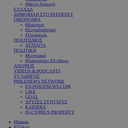
#Μέση Ανατολή
ΕΛΛΑΔΑ
ΔΗΜΟΦΙΛΗ ΣΤΟ INTERNET
ΟΙΚΟΝΟΜΙΑ
#Καύσιμα
#Συνταξιοδοτικό
#Τουρισμός
ΠΟΛΙΤΙΣΜΟΣ
ΑΤΖΕΝΤΑ
ΠΟΛΙΤΙΚΗ
#Κυπριακό
#Παγκύπριες Εξετάσεις
ΑΠΟΨΕΙΣ
VIDEOS & PODCASTS
TV ΟΔΗΓΟΣ
PHILENEWS NETWORK
EN.PHILENEWS.COM
LIKE
GOAL
ΧΡΥΣΕΣ ΣΥΝΤΑΓΕΣ
KARIERA
IN-CYPRUS PROPERTY
#Καιρός
#Τζόκερ