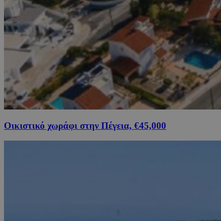
Οικιστικό χωράφι στην Πέγεια, €45,000