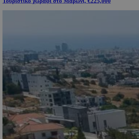
Τουριστικό χωράφι στο Μαρώνι, €225,000