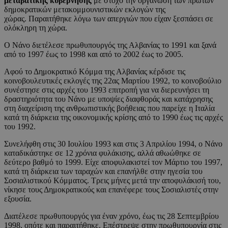
μεταβατικής κυβέρνησης
με στόχο την οργάνωση των πρώτων
δημοκρατικών μετακομμουνιστικών εκλογών της
χώρας. Παραιτήθηκε λόγω των απεργιών που είχαν ξεσπάσει σε
ολόκληρη τη χώρα.
Ο Νάνο διετέλεσε πρωθυπουργός της Αλβανίας το 1991 και ξανά
από το 1997 έως το 1998 και από το 2002 έως το 2005.
Αφού το Δημοκρατικό Κόμμα της Αλβανίας κέρδισε τις
κοινοβουλευτικές εκλογές της 22ας Μαρτίου 1992, το κοινοβούλιο
συνέστησε στις αρχές του 1993 επιτροπή για να διερευνήσει τη
δραστηριότητα του Νάνο με υποψίες διαφθοράς και κατάχρησης
στη διαχείριση της ανθρωπιστικής βοήθειας που παρείχε η Ιταλία
κατά τη διάρκεια της οικονομικής κρίσης από το 1990 έως τις αρχές
του 1992.
Συνελήφθη στις 30 Ιουλίου 1993 και στις 3 Απριλίου 1994, ο Νάνο
καταδικάστηκε σε 12 χρόνια φυλάκισης, αλλά αθωώθηκε σε
δεύτερο βαθμό το 1999. Είχε αποφυλακιστεί τον Μάρτιο του 1997,
κατά τη διάρκεια των ταραχών και επανήλθε στην ηγεσία του
Σοσιαλιστικού Κόμματος. Τρεις μήνες μετά την αποφυλάκισή του,
νίκησε τους Δημοκρατικούς και επανέφερε τους Σοσιαλιστές στην
εξουσία.
Διατέλεσε πρωθυπουργός για έναν χρόνο, έως τις 28 Σεπτεμβρίου
1998, οπότε και παραιτήθηκε. Επέστρεψε στην πρωθυπουργία στις