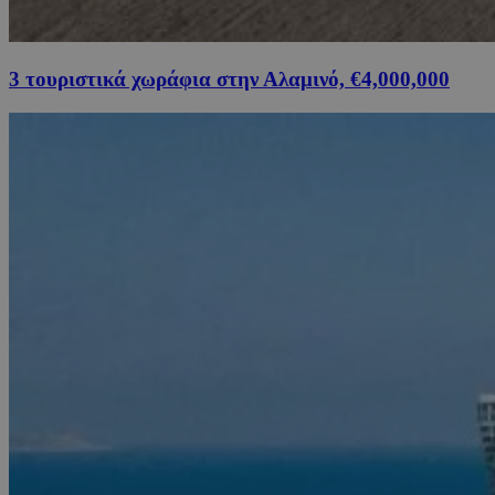
3 τουριστικά χωράφια στην Αλαμινό, €4,000,000