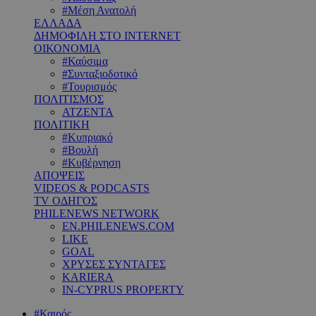
#Μέση Ανατολή
ΕΛΛΑΔΑ
ΔΗΜΟΦΙΛΗ ΣΤΟ INTERNET
ΟΙΚΟΝΟΜΙΑ
#Καύσιμα
#Συνταξιοδοτικό
#Τουρισμός
ΠΟΛΙΤΙΣΜΟΣ
ΑΤΖΕΝΤΑ
ΠΟΛΙΤΙΚΗ
#Κυπριακό
#Βουλή
#Κυβέρνηση
ΑΠΟΨΕΙΣ
VIDEOS & PODCASTS
TV ΟΔΗΓΟΣ
PHILENEWS NETWORK
EN.PHILENEWS.COM
LIKE
GOAL
ΧΡΥΣΕΣ ΣΥΝΤΑΓΕΣ
KARIERA
IN-CYPRUS PROPERTY
#Καιρός