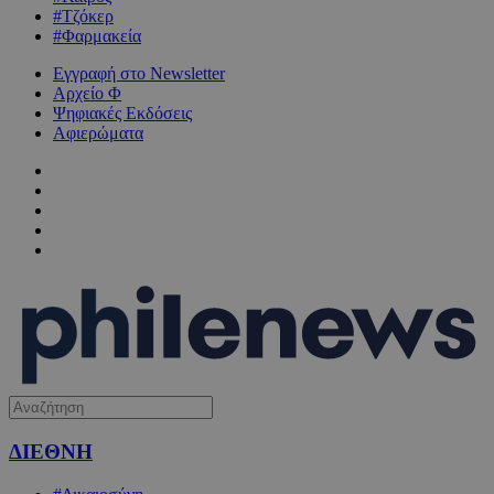
#Τζόκερ
#Φαρμακεία
Εγγραφή στο Newsletter
Αρχείο Φ
Ψηφιακές Εκδόσεις
Αφιερώματα
ΔΙΕΘΝΗ