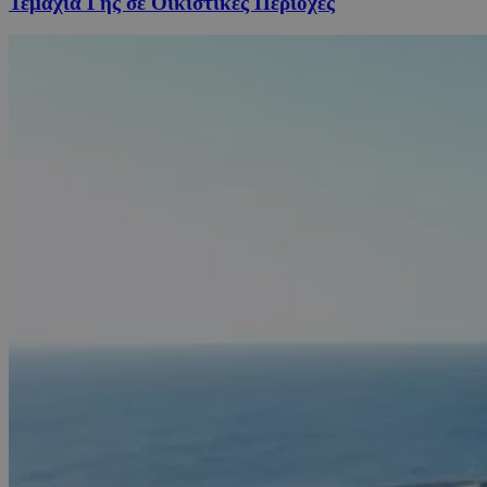
Τεμάχια Γης σε Οικιστικές Περιοχές