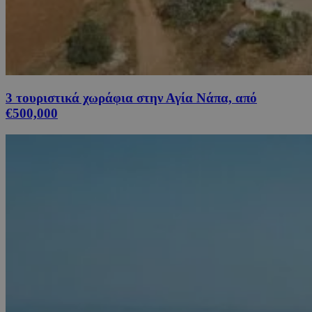
3 τουριστικά χωράφια στην Αγία Νάπα, από
€500,000