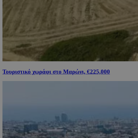
Τουριστικό χωράφι στο Μαρώνι, €225,000