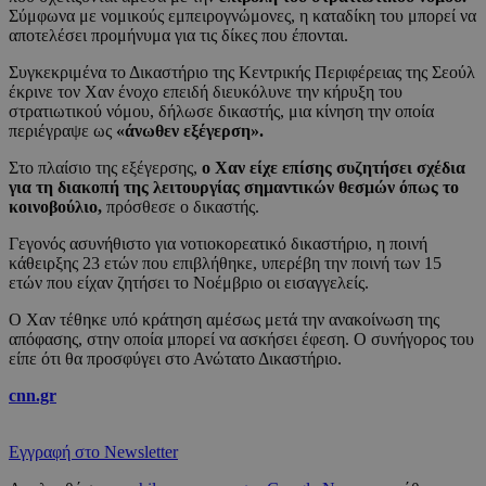
Σύμφωνα με νομικούς εμπειρογνώμονες, η καταδίκη του μπορεί να
αποτελέσει προμήνυμα για τις δίκες που έπονται.
Συγκεκριμένα το Δικαστήριο της Κεντρικής Περιφέρειας της Σεούλ
έκρινε τον Χαν ένοχο επειδή διευκόλυνε την κήρυξη του
στρατιωτικού νόμου, δήλωσε δικαστής, μια κίνηση την οποία
περιέγραψε ως
«άνωθεν εξέγερση».
Στο πλαίσιο της εξέγερσης,
ο Χαν είχε επίσης συζητήσει σχέδια
για τη διακοπή της λειτουργίας σημαντικών θεσμών όπως το
κοινοβούλιο,
πρόσθεσε ο δικαστής.
Γεγονός ασυνήθιστο για νοτιοκορεατικό δικαστήριο, η ποινή
κάθειρξης 23 ετών που επιβλήθηκε, υπερέβη την ποινή των 15
ετών που είχαν ζητήσει το Νοέμβριο οι εισαγγελείς.
Ο Χαν τέθηκε υπό κράτηση αμέσως μετά την ανακοίνωση της
απόφασης, στην οποία μπορεί να ασκήσει έφεση. Ο συνήγορος του
είπε ότι θα προσφύγει στο Ανώτατο Δικαστήριο.
cnn.gr
Εγγραφή στο Newsletter