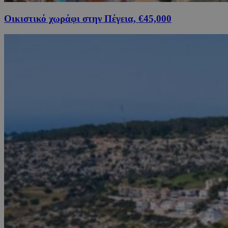
Οικιστικό χωράφι στην Πέγεια, €45,000