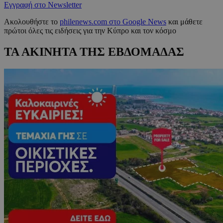
Εγγραφή στο Newsletter
Ακολουθήστε το
philenews.com στο Google News
και μάθετε
πρώτοι όλες τις ειδήσεις για την Κύπρο και τον κόσμο
ΤΑ ΑΚΙΝΗΤΑ ΤΗΣ ΕΒΔΟΜΑΔΑΣ