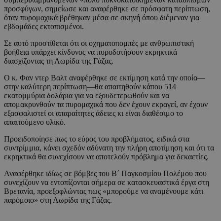
προσφύγων, σημείωσε και αναφέρθηκε σε πρόσφατη περίπτωση,
όταν πυρομαχικά βρέθηκαν μέσα σε σκηνή όπου διέμεναν για
εβδομάδες εκτοπισμένοι.
Σε αυτό προστίθεται ότι οι οχηματοπομπές με ανθρωπιστική
βοήθεια υπάρχει κίνδυνος να πυροδοτήσουν εκρηκτικά
διασχίζοντας τη Λωρίδα της Γάζας.
Ο κ. Φαν ντερ Βαλτ αναφέρθηκε σε εκτίμηση κατά την οποία—
στην καλύτερη περίπτωση—θα απαιτηθούν κάπου 514
εκατομμύρια δολάρια για να εξουδετερωθούν και να
απομακρυνθούν τα πυρομαχικά που δεν έχουν εκραγεί, αν έχουν
εξασφαλιστεί οι απαραίτητες άδειες κι είναι διαθέσιμο το
απαιτούμενο υλικό.
Προειδοποίησε πως το εύρος του προβλήματος, ειδικά στα
συντρίμμια, κάνει σχεδόν αδύνατη την πλήρη αποτίμηση και ότι τα
εκρηκτικά θα συνεχίσουν να αποτελούν πρόβλημα για δεκαετίες.
Αναφέρθηκε ιδίως σε βόμβες του Β΄ Παγκοσμίου Πολέμου που
συνεχίζουν να εντοπίζονται σήμερα σε κατασκευαστικά έργα στη
Βρετανία, προεξοφλώντας πως «μπορούμε να αναμένουμε κάτι
παρόμοιο» στη Λωρίδα της Γάζας.