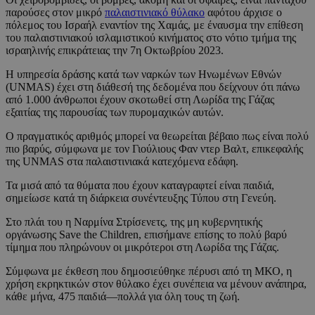
παρούσες στον μικρό
παλαιστινιακό θύλακο
αφότου άρχισε ο
πόλεμος του Ισραήλ εναντίον της Χαμάς, με έναυσμα την επίθεση
του παλαιστινιακού ισλαμιστικού κινήματος στο νότιο τμήμα της
ισραηλινής επικράτειας την 7η Οκτωβρίου 2023.
Η υπηρεσία δράσης κατά των ναρκών των Ηνωμένων Εθνών
(UNMAS) έχει στη διάθεσή της δεδομένα που δείχνουν ότι πάνω
από 1.000 άνθρωποι έχουν σκοτωθεί στη Λωρίδα της Γάζας
εξαιτίας της παρουσίας των πυρομαχικών αυτών.
Ο πραγματικός αριθμός μπορεί να θεωρείται βέβαιο πως είναι πολύ
πιο βαρύς, σύμφωνα με τον Γιούλιους Φαν ντερ Βαλτ, επικεφαλής
της UNMAS στα παλαιστινιακά κατεχόμενα εδάφη.
Τα μισά από τα θύματα που έχουν καταγραφτεί είναι παιδιά,
σημείωσε κατά τη διάρκεια συνέντευξης Τύπου στη Γενεύη.
Στο πλάι του η Ναρμίνα Στρίσενετς, της μη κυβερνητικής
οργάνωσης Save the Children, επισήμανε επίσης το πολύ βαρύ
τίμημα που πληρώνουν οι μικρότεροι στη Λωρίδα της Γάζας.
Σύμφωνα με έκθεση που δημοσιεύθηκε πέρυσι από τη ΜΚΟ, η
χρήση εκρηκτικών στον θύλακο έχει συνέπεια να μένουν ανάπηρα,
κάθε μήνα, 475 παιδιά—πολλά για όλη τους τη ζωή.