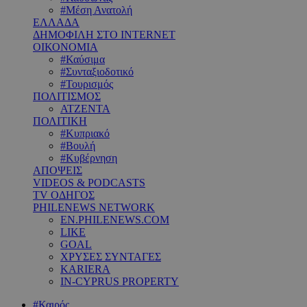
#Μέση Ανατολή
ΕΛΛΑΔΑ
ΔΗΜΟΦΙΛΗ ΣΤΟ INTERNET
ΟΙΚΟΝΟΜΙΑ
#Καύσιμα
#Συνταξιοδοτικό
#Τουρισμός
ΠΟΛΙΤΙΣΜΟΣ
ΑΤΖΕΝΤΑ
ΠΟΛΙΤΙΚΗ
#Κυπριακό
#Βουλή
#Κυβέρνηση
ΑΠΟΨΕΙΣ
VIDEOS & PODCASTS
TV ΟΔΗΓΟΣ
PHILENEWS NETWORK
EN.PHILENEWS.COM
LIKE
GOAL
ΧΡΥΣΕΣ ΣΥΝΤΑΓΕΣ
KARIERA
IN-CYPRUS PROPERTY
#Καιρός