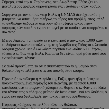
Σήμερα, κατά την κ. Στρίσενετς, στη Λωρίδα της Γάζας ζει «ο
μεγαλύτερος αριθμός ακρωτηριασμένων παιδιών» στον κόσμο.
Σύμφωνα με τον κ. Φαν ντερ Βαλτ, η UNMAS δεν έχει ακόμη
μπορέσει να αποτιμήσει πλήρως το εύρος του προβλήματος, αλλά
τα διαθέσιμα δεδομένα δείχνουν ήδη «υψηλή πυκνότητα»
πυρομαχικών που δεν έχουν εκραγεί με τα οποία είναι σπαρμένος ο
θύλακος.
Μέχρι σήμερα η υπηρεσία έχει καταγράψει πάνω από 1.000 κατά
τη διάρκεια των αποστολών της στη Λωρίδα της Γάζας τα τελευταία
δυόμισι χρόνια. Με άλλα λόγια, περίπου ένα «κάθε 600 μέτρα»,
τόνισε ο κ. Φαν ντερ Βαλτ. Και αυτά δεν είναι παρά μόνο αυτά που
εντοπίστηκαν, τόνισε.
Σε αυτά προστίθεται το ότι η πυκνότητα του πληθυσμού στον
θύλακο συγκαταλέγεται στις πιο πυκνές στον κόσμο.
Πριν από τον πόλεμο η Λωρίδα της Γάζας ήταν ήδη από τις πιο
πυκνοκατοικημένες περιοχές του πλανήτη, με περίπου 6.000
κατοίκους ανά τετραγωνικό χιλιόμετρο, θύμισε ο κ. Φαν ντερ Βαλτ
και τόνισε πως ο πόλεμος μείωσε de facto στον μισό τον διαθέσιμο
χώρο και άρα διπλασίασε την πυκνότητα του πληθυσμού.
Πυρομαχικά έχουν κατακλύσει όλο τον θύλακο,
συμπεριλαμβανομένων «πολύ πυκνοκατοικημένων καταυλισμών