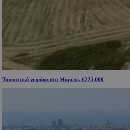
Τουριστικό χωράφι στο Μαρώνι, €225,000