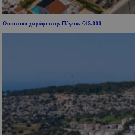
Οικιστικό χωράφι στην Πέγεια, €45,000