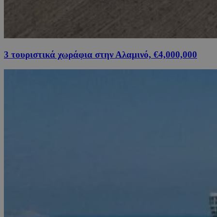
3 τουριστικά χωράφια στην Αλαμινό, €4,000,000