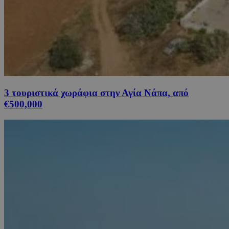
3 τουριστικά χωράφια στην Αγία Νάπα, από
€500,000