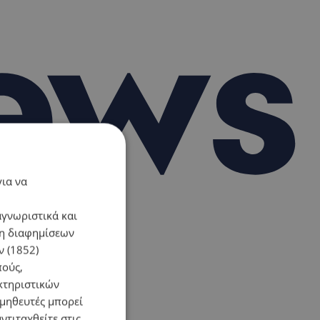
για να
αγνωριστικά και
ση διαφημίσεων
 (1852)
πούς,
κτηριστικών
ομηθευτές μπορεί
ντιταχθείτε στις