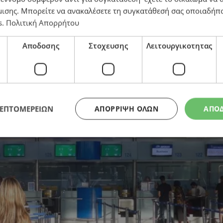
μισης
. Μπορείτε να ανακαλέσετε τη συγκατάθεσή σας οποιαδήπο
s
.
Πολιτική Απορρήτου
ε εντυπωσιακή επάνοδο Ισραηλινών – Για σταδιακή αν
Αποδοσης
Στοχευσης
Λειτουργικοτητας
ΛΕΠΤΟΜΕΡΕΙΩΝ
ΑΠΌΡΡΙΨΗ ΌΛΩΝ
ΑΠΟ