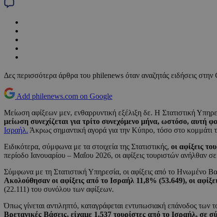
Δες περισσότερα άρθρα του philenews όταν αναζητάς ειδήσεις στην
Add philenews.com on Google
Μείωση αφίξεων μεν, ενθαρρυντική εξέλιξη δε. Η Στατιστική Υπηρ
μείωση συνεχίζεται για τρίτο συνεχόμενο μήνα, ωστόσο, αυτή φα
Ισραήλ.
Άκρως σημαντική αγορά για την Κύπρο, τόσο στο κομμάτι τ
Ειδικότερα, σύμφωνα με τα στοιχεία της Στατιστικής,
οι αφίξεις το
περίοδο Ιανουαρίου – Μαΐου 2026, οι αφίξεις τουριστών ανήλθαν σε
Σύμφωνα με τη Στατιστική Υπηρεσία, οι αφίξεις από το Ηνωμένο Βα
Ακολούθησαν οι αφίξεις από το Ισραήλ 11,8% (53.649), οι αφίξ
(22.111) του συνόλου των αφίξεων.
Όπως γίνεται αντιληπτό, καταγράφεται εντυπωσιακή επάνοδος των τ
Βρετανικές Βάσεις, είχαμε 1.537 τουρίστες από το Ισραήλ, σε σ