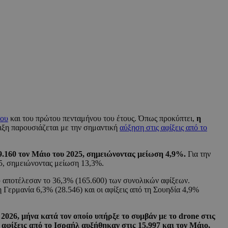
ϊου
και του πρώτου πενταμήνου του έτους. Όπως προκύπτει,
η
λιξη παρουσιάζεται με την σημαντική
αύξηση στις αφίξεις από το
79.160 τον Μάιο του 2025, σημειώνοντας μείωση 4,9%.
Για την
25, σημειώνοντας μείωση 13,3%.
ύ αποτέλεσαν το 36,3% (165.600) των συνολικών αφίξεων.
τη Γερμανία 6,3% (28.546) και οι αφίξεις από τη Σουηδία 4,9%
2026, μήνα κατά τον οποίο υπήρξε το συμβάν με το drone στις
ι αφίξεις από το Ισραήλ αυξήθηκαν στις 15.997 και τον Μάιο,