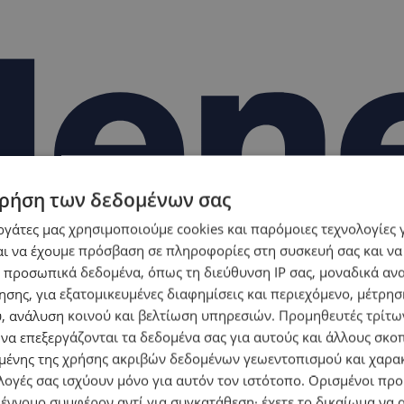
ρήση των δεδομένων σας
εργάτες μας χρησιμοποιούμε cookies και παρόμοιες τεχνολογίες 
ι να έχουμε πρόσβαση σε πληροφορίες στη συσκευή σας και να
 προσωπικά δεδομένα, όπως τη διεύθυνση IP σας, μοναδικά αν
σης, για εξατομικευμένες διαφημίσεις και περιεχόμενο, μέτρη
υ, ανάλυση κοινού και βελτίωση υπηρεσιών.
Προμηθευτές τρίτων
 να επεξεργάζονται τα δεδομένα σας για αυτούς και άλλους σκο
ένης της χρήσης ακριβών δεδομένων γεωεντοπισμού και χαρα
λογές σας ισχύουν μόνο για αυτόν τον ιστότοπο. Ορισμένοι πρ
 έννομο συμφέρον αντί για συγκατάθεση· έχετε το δικαίωμα να α