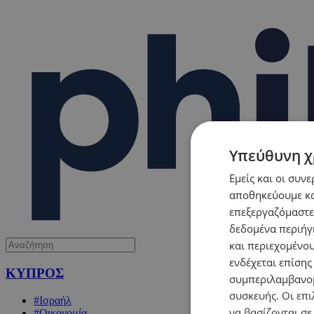
Υπεύθυνη χ
Εμείς και οι συν
αποθηκεύουμε κα
επεξεργαζόμαστε
δεδομένα περιήγη
και περιεχομένο
ενδέχεται επίσης
ΚΥΠΡΟΣ
συμπεριλαμβανομ
συσκευής. Οι επι
#Ισραήλ
να βασίζονται σε
#Οικονομία