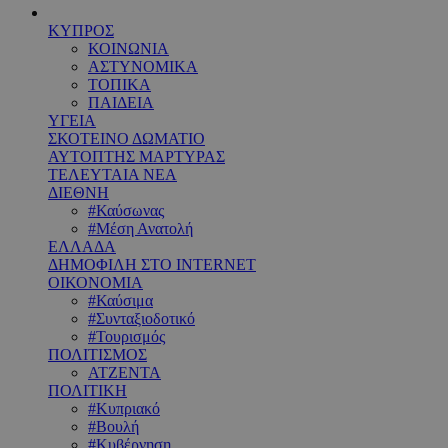
ΚΥΠΡΟΣ
ΚΟΙΝΩΝΙΑ
ΑΣΤΥΝΟΜΙΚΑ
ΤΟΠΙΚΑ
ΠΑΙΔΕΙΑ
ΥΓΕΙΑ
ΣΚΟΤΕΙΝΟ ΔΩΜΑΤΙΟ
ΑΥΤΟΠΤΗΣ ΜΑΡΤΥΡΑΣ
ΤΕΛΕΥΤΑΙΑ ΝΕΑ
ΔΙΕΘΝΗ
#Καύσωνας
#Μέση Ανατολή
ΕΛΛΑΔΑ
ΔΗΜΟΦΙΛΗ ΣΤΟ INTERNET
ΟΙΚΟΝΟΜΙΑ
#Καύσιμα
#Συνταξιοδοτικό
#Τουρισμός
ΠΟΛΙΤΙΣΜΟΣ
ΑΤΖΕΝΤΑ
ΠΟΛΙΤΙΚΗ
#Κυπριακό
#Βουλή
#Κυβέρνηση