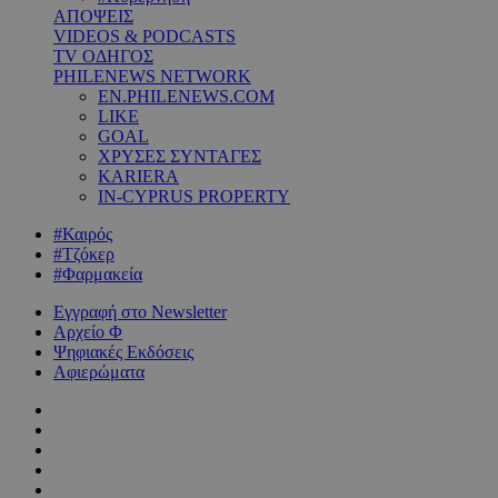
ΑΠΟΨΕΙΣ
VIDEOS & PODCASTS
TV ΟΔΗΓΟΣ
PHILENEWS NETWORK
EN.PHILENEWS.COM
LIKE
GOAL
ΧΡΥΣΕΣ ΣΥΝΤΑΓΕΣ
KARIERA
IN-CYPRUS PROPERTY
#Καιρός
#Τζόκερ
#Φαρμακεία
Εγγραφή στο Newsletter
Αρχείο Φ
Ψηφιακές Εκδόσεις
Αφιερώματα