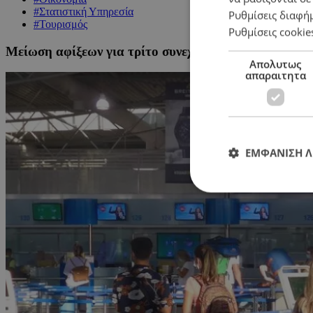
#Στατιστική Υπηρεσία
Ρυθμίσεις διαφή
#Τουρισμός
Ρυθμίσεις cookie
Μείωση αφίξεων για τρίτο συνεχόμενο μήνα, αλλά μ
Απολυτως
απαραιτητα
ΕΜΦΑΝΙΣΗ 