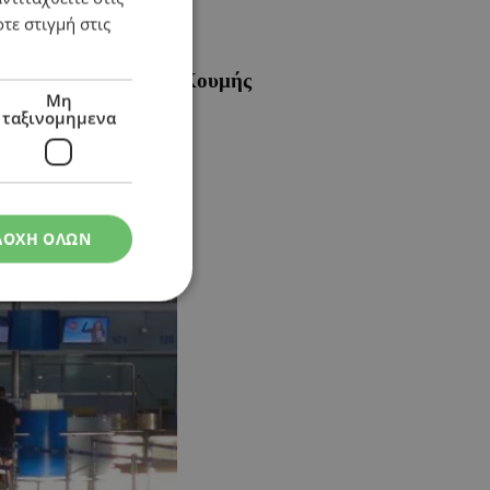
τε στιγμή στις
άκαμψη κάνει λόγο ο Κουμής
Μη
ταξινομημενα
ΔΟΧΗ ΟΛΩΝ