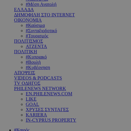
#Μέση Ανατολή
ΕΛΛΑΔΑ
ΔΗΜΟΦΙΛΗ ΣΤΟ INTERNET
ΟΙΚΟΝΟΜΙΑ
#Καύσιμα
#Συνταξιοδοτικό
#Τουρισμός
ΠΟΛΙΤΙΣΜΟΣ
ΑΤΖΕΝΤΑ
ΠΟΛΙΤΙΚΗ
#Κυπριακό
#Βουλή
#Κυβέρνηση
ΑΠΟΨΕΙΣ
VIDEOS & PODCASTS
TV ΟΔΗΓΟΣ
PHILENEWS NETWORK
EN.PHILENEWS.COM
LIKE
GOAL
ΧΡΥΣΕΣ ΣΥΝΤΑΓΕΣ
KARIERA
IN-CYPRUS PROPERTY
#Καιρός