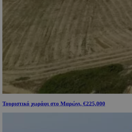
Τουριστικό χωράφι στο Μαρώνι, €225,000