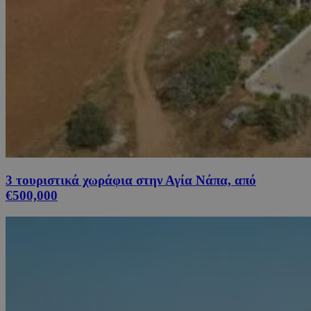
3 τουριστικά χωράφια στην Αγία Νάπα, από
€500,000