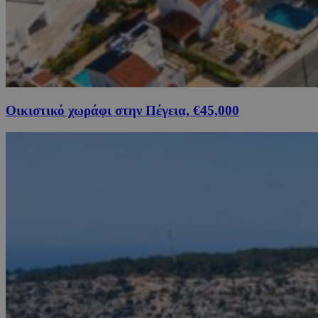
Οικιστικό χωράφι στην Πέγεια, €45,000