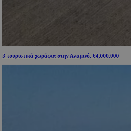
3 τουριστικά χωράφια στην Αλαμινό, €4,000,000