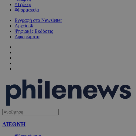
#Τζόκερ
#Φαρμακεία
Εγγραφή στο Newsletter
Αρχείο Φ
Ψηφιακές Εκδόσεις
Αφιερώματα
ΔΙΕΘΝΗ