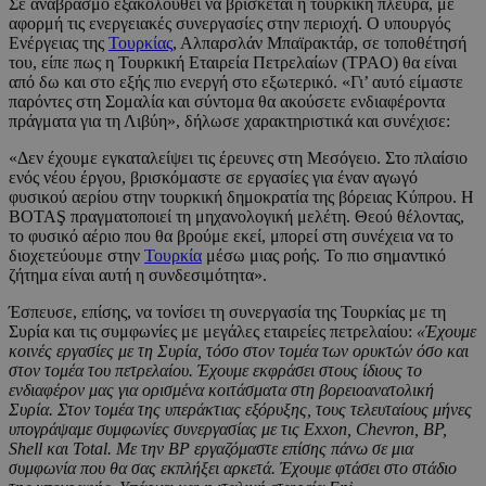
Σε αναβρασμό εξακολουθεί να βρίσκεται η τουρκική πλευρά, με
αφορμή τις ενεργειακές συνεργασίες στην περιοχή. Ο υπουργός
Ενέργειας της
Τουρκίας
, Αλπαρσλάν Μπαϊρακτάρ, σε τοποθέτησή
του, είπε πως η Τουρκική Εταιρεία Πετρελαίων (TPAO) θα είναι
από δω και στο εξής πιο ενεργή στο εξωτερικό. «Γι’ αυτό είμαστε
παρόντες στη Σομαλία και σύντομα θα ακούσετε ενδιαφέροντα
πράγματα για τη Λιβύη», δήλωσε χαρακτηριστικά και συνέχισε:
«Δεν έχουμε εγκαταλείψει τις έρευνες στη Μεσόγειο. Στο πλαίσιο
ενός νέου έργου, βρισκόμαστε σε εργασίες για έναν αγωγό
φυσικού αερίου στην τουρκική δημοκρατία της βόρειας Κύπρου. Η
BOTAŞ πραγματοποιεί τη μηχανολογική μελέτη. Θεού θέλοντας,
το φυσικό αέριο που θα βρούμε εκεί, μπορεί στη συνέχεια να το
διοχετεύουμε στην
Τουρκία
μέσω μιας ροής. Το πιο σημαντικό
ζήτημα είναι αυτή η συνδεσιμότητα».
Έσπευσε, επίσης, να τονίσει τη συνεργασία της Τουρκίας με τη
Συρία και τις συμφωνίες με μεγάλες εταιρείες πετρελαίου:
«Έχουμε
κοινές εργασίες με τη Συρία, τόσο στον τομέα των ορυκτών όσο και
στον τομέα του πετρελαίου. Έχουμε εκφράσει στους ίδιους το
ενδιαφέρον μας για ορισμένα κοιτάσματα στη βορειοανατολική
Συρία. Στον τομέα της υπεράκτιας εξόρυξης, τους τελευταίους μήνες
υπογράψαμε συμφωνίες συνεργασίας με τις Exxon, Chevron, BP,
Shell και Total. Με την BP εργαζόμαστε επίσης πάνω σε μια
συμφωνία που θα σας εκπλήξει αρκετά. Έχουμε φτάσει στο στάδιο