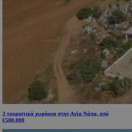
3 τουριστικά χωράφια στην Αγία Νάπα, από
€500,000