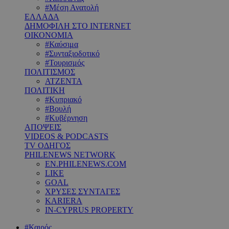
#Μέση Ανατολή
ΕΛΛΑΔΑ
ΔΗΜΟΦΙΛΗ ΣΤΟ INTERNET
ΟΙΚΟΝΟΜΙΑ
#Καύσιμα
#Συνταξιοδοτικό
#Τουρισμός
ΠΟΛΙΤΙΣΜΟΣ
ΑΤΖΕΝΤΑ
ΠΟΛΙΤΙΚΗ
#Κυπριακό
#Βουλή
#Κυβέρνηση
ΑΠΟΨΕΙΣ
VIDEOS & PODCASTS
TV ΟΔΗΓΟΣ
PHILENEWS NETWORK
EN.PHILENEWS.COM
LIKE
GOAL
ΧΡΥΣΕΣ ΣΥΝΤΑΓΕΣ
KARIERA
IN-CYPRUS PROPERTY
#Καιρός