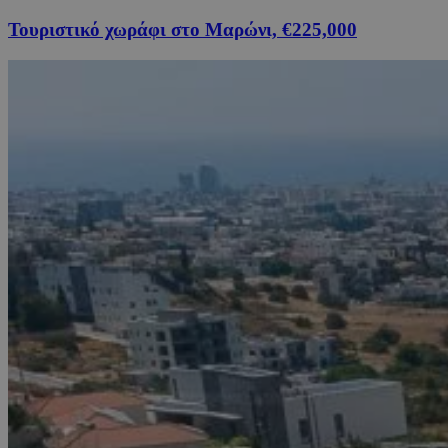
Τουριστικό χωράφι στο Μαρώνι, €225,000