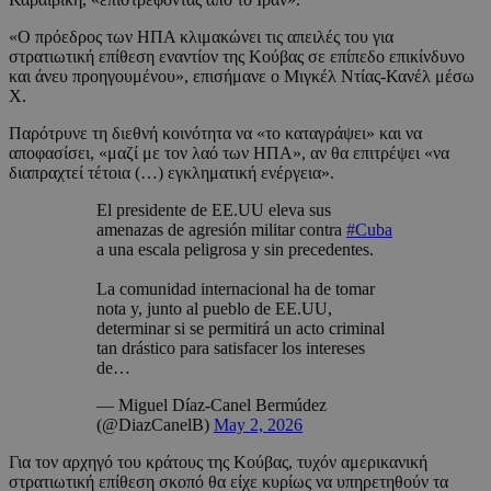
«Ο πρόεδρος των ΗΠΑ κλιμακώνει τις απειλές του για
στρατιωτική επίθεση εναντίον της Κούβας σε επίπεδο επικίνδυνο
και άνευ προηγουμένου», επισήμανε ο Μιγκέλ Ντίας-Κανέλ μέσω
X.
Παρότρυνε τη διεθνή κοινότητα να «το καταγράψει» και να
αποφασίσει, «μαζί με τον λαό των ΗΠΑ», αν θα επιτρέψει «να
διαπραχτεί τέτοια (…) εγκληματική ενέργεια».
El presidente de EE.UU eleva sus
amenazas de agresión militar contra
#Cuba
a una escala peligrosa y sin precedentes.
La comunidad internacional ha de tomar
nota y, junto al pueblo de EE.UU,
determinar si se permitirá un acto criminal
tan drástico para satisfacer los intereses
de…
— Miguel Díaz-Canel Bermúdez
(@DiazCanelB)
May 2, 2026
Για τον αρχηγό του κράτους της Κούβας, τυχόν αμερικανική
στρατιωτική επίθεση σκοπό θα είχε κυρίως να υπηρετηθούν τα