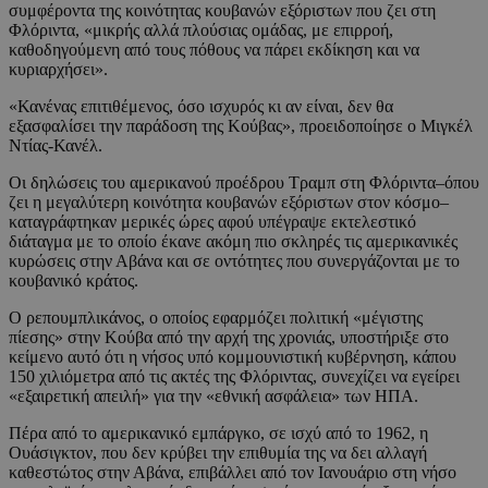
συμφέροντα της κοινότητας κουβανών εξόριστων που ζει στη
Φλόριντα, «μικρής αλλά πλούσιας ομάδας, με επιρροή,
καθοδηγούμενη από τους πόθους να πάρει εκδίκηση και να
κυριαρχήσει».
«Κανένας επιτιθέμενος, όσο ισχυρός κι αν είναι, δεν θα
εξασφαλίσει την παράδοση της Κούβας», προειδοποίησε ο Μιγκέλ
Ντίας-Κανέλ.
Οι δηλώσεις του αμερικανού προέδρου Τραμπ στη Φλόριντα–όπου
ζει η μεγαλύτερη κοινότητα κουβανών εξόριστων στον κόσμο–
καταγράφτηκαν μερικές ώρες αφού υπέγραψε εκτελεστικό
διάταγμα με το οποίο έκανε ακόμη πιο σκληρές τις αμερικανικές
κυρώσεις στην Αβάνα και σε οντότητες που συνεργάζονται με το
κουβανικό κράτος.
Ο ρεπουμπλικάνος, ο οποίος εφαρμόζει πολιτική «μέγιστης
πίεσης» στην Κούβα από την αρχή της χρονιάς, υποστήριξε στο
κείμενο αυτό ότι η νήσος υπό κομμουνιστική κυβέρνηση, κάπου
150 χιλιόμετρα από τις ακτές της Φλόριντας, συνεχίζει να εγείρει
«εξαιρετική απειλή» για την «εθνική ασφάλεια» των ΗΠΑ.
Πέρα από το αμερικανικό εμπάργκο, σε ισχύ από το 1962, η
Ουάσιγκτον, που δεν κρύβει την επιθυμία της να δει αλλαγή
καθεστώτος στην Αβάνα, επιβάλλει από τον Ιανουάριο στη νήσο