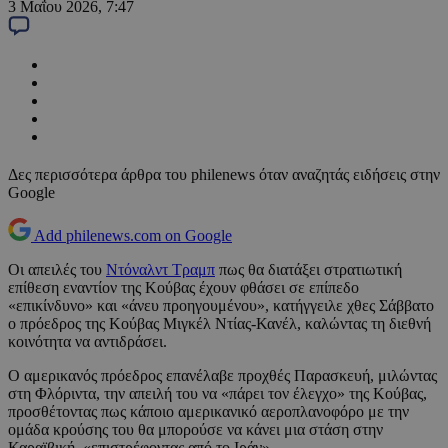
3 Μαΐου 2026, 7:47
Δες περισσότερα άρθρα του philenews όταν αναζητάς ειδήσεις στην
Google
Add philenews.com on Google
Οι απειλές του
Ντόναλντ Τραμπ
πως θα διατάξει στρατιωτική
επίθεση εναντίον της Κούβας έχουν φθάσει σε επίπεδο
«επικίνδυνο» και «άνευ προηγουμένου», κατήγγειλε χθες Σάββατο
ο πρόεδρος της Κούβας Μιγκέλ Ντίας-Κανέλ, καλώντας τη διεθνή
κοινότητα να αντιδράσει.
Ο αμερικανός πρόεδρος επανέλαβε προχθές Παρασκευή, μιλώντας
στη Φλόριντα, την απειλή του να «πάρει τον έλεγχο» της Κούβας,
προσθέτοντας πως κάποιο αμερικανικό αεροπλανοφόρο με την
ομάδα κρούσης του θα μπορούσε να κάνει μια στάση στην
Καραϊβική, «επιστρέφοντας από το Ιράν».