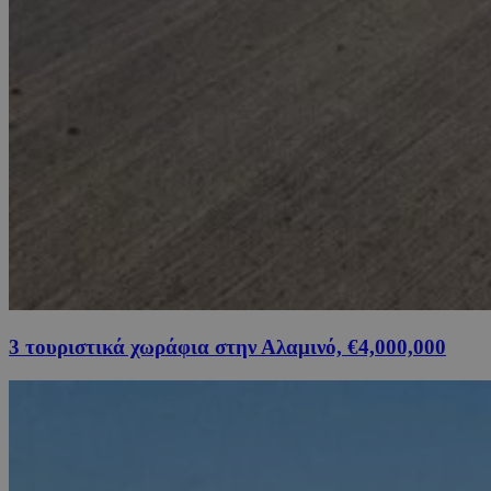
3 τουριστικά χωράφια στην Αλαμινό, €4,000,000