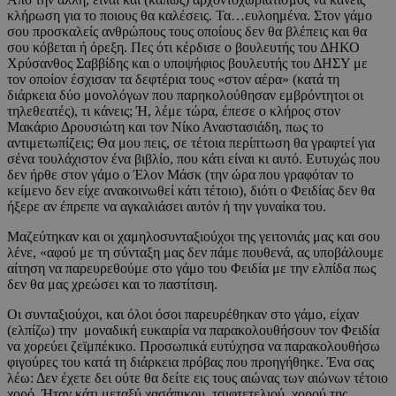
κλήρωση για το ποιους θα καλέσεις. Τα…ευλοημένα. Στον γάμο
σου προσκαλείς ανθρώπους τους οποίους δεν θα βλέπεις και θα
σου κόβεται ή όρεξη. Πες ότι κέρδισε ο βουλευτής του ΔΗΚΟ
Χρύσανθος Σαββίδης και ο υποψήφιος βουλευτής του ΔΗΣΥ με
τον οποίον έσχισαν τα δεφτέρια τους «στον αέρα» (κατά τη
διάρκεια δύο μονολόγων που παρηκολούθησαν εμβρόντητοι οι
τηλεθεατές), τι κάνεις; Ή, λέμε τώρα, έπεσε ο κλήρος στον
Μακάριο Δρουσιώτη και τον Νίκο Αναστασιάδη, πως το
αντιμετωπίζεις; Θα μου πεις, σε τέτοια περίπτωση θα γραφτεί για
σένα τουλάχιστον ένα βιβλίο, που κάτι είναι κι αυτό. Ευτυχώς που
δεν ήρθε στον γάμο ο Έλον Μάσκ (την ώρα που γραφόταν το
κείμενο δεν είχε ανακοινωθεί κάτι τέτοιο), διότι ο Φειδίας δεν θα
ήξερε αν έπρεπε να αγκαλιάσει αυτόν ή την γυναίκα του.
Μαζεύτηκαν και οι χαμηλοσυνταξιούχοι της γειτονιάς μας και σου
λένε, «αφού με τη σύνταξη μας δεν πάμε πουθενά, ας υποβάλουμε
αίτηση να παρευρεθούμε στο γάμο του Φειδία με την ελπίδα πως
δεν θα μας χρεώσει και το παστίτσιη.
Οι συνταξιούχοι, και όλοι όσοι παρευρέθηκαν στο γάμο, είχαν
(ελπίζω) την μοναδική ευκαιρία να παρακολουθήσουν τον Φειδία
να χορεύει ζεϊμπέκικο. Προσωπικά ευτύχησα να παρακολουθήσω
φιγούρες του κατά τη διάρκεια πρόβας που προηγήθηκε. Ένα σας
λέω: Δεν έχετε δει ούτε θα δείτε εις τους αιώνας των αιώνων τέτοιο
χορό. Ήταν κάτι μεταξύ χασάπικου, τσιφτετελιού, χορού της