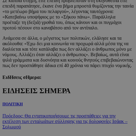
Σε κάποια στιγμή, είτε επειδή προβλεπόταν στη σκηνοθεσία είτε
επειδή παραπάτησε, έκανε ένα βήμα μπροστά θυμίζοντας την ταινία
«το μετέωρο βήμα του πελαργού», λέγοντας ταυτόχρονα:
«Κατεβαίνω υποψήφιος με το «Σήκου πάνω». Παράλληλα
προέταξε τη (δεξιά) γροθιά του, όπως κάνουν και οι πυγμάχοι
προτού πέσουν στο καναβάτσο από τον αντίπαλο.
Ανάμεσα σε άλλα, ο μέγιστος των πολιτικών, ελάλησε και τα
ακόλουθα: «Έχω δει μια κοινωνία να προχωρά αλλά μέσα της να
διαλύεται και τότε κατάλαβα πως δεν αλλάζει ο άνθρωπος μόνο με
νόμους. Αλλάζει όταν αλλάζει ο άνθρωπος». Βεβαίως, αυτά είναι
ψιλά γράμματα και δυσνόητα και κοινούς θνητούς επιβεβαιώνοντας
πως δεν προσπάθησε άδικα επί 40 χρόνια να πάρει πτυχίο νομικής.
ΕιδΗσεις σΗμερα:
ΕΙΔΗΣΕΙΣ ΣΗΜΕΡΑ
ΠΟΛΙΤΙΚΗ
Πρόεδρος: Θα εντατικοποιήσουμε τις προσπάθειες για την
εκτέλεση των ενταλμάτων σύλληψης για τις δολοφονίες Ισάακ –
Σολωμού