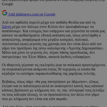
Google
Add philenews.com on Google
Από τον αφθώδη πυρετό μέχρι τον αυθάδη Φειδία και από τη
Σάντη
μέχρι τον πόλεμο στον Κόλπο δεν προλαβαίνουμε να
ανασάνουμε. Και ευτυχώς που υπάρχουν και γεγονότα τα οποία μας
κάνουν να αισθανόμαστε εθνική ανάταση και, όπως αντελήφθη ο
αναγνώστης, αναφέρομαι στο μεγάλο κοσμικό, πολιτικό,
πολιτιστικό (κοκ) γεγονός της χρονιάς που δεν είναι άλλο από τον
γάμο του προέδρου της ούτω καλούμενης «Άμεσης Δημοκρατίας».
Μόνο και μόνο το γεγονός ότι, πέραν πάσης προσδοκίας, δεν
παντρεύτηκε τον Έλον Μάσκ, αποκτά διεθνές ενδιαφέρον.
Οι ιθαγενείς γέμισαν τις εκκλησίες (και τα πούκικα) προσευχόμενοι
να συγκαταλέγονται ανάμεσα στους 50 τυχερούς οι οποίοι θα
κέρδιζαν το εισιτήριο παρακολούθησης της γαμήλιας τελετής.
Βεβαίως, όπως πάμε «θα μας παντρέψουν με άδρωπον», (όπως
έλεγαν και οι παλιότεροι) αλλά αν αναλογιστεί κανείς πως κάποιοι/
κάποιες βρίσκουν με κλήρωση τον, το, την, σύντροφό τους (ελπίζω
να τους κάλυψα όλους), το να προσκαλέσεις τον άλλο στο γάμο
σου με κλήρωση δεν είναι και κάτι ακραίο.
Από την άλλη, είναι και (κάπως) αρχοντοχωριατισμός να κάνεις