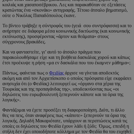
κοιλιάς και χασαποσέβρικου. Λες και παρακαθόταν σε εξετάσεις
κρατώντας ένα «σκονάκι» αντιγραφής. Τέτοιο άτσαλο βηματισμό,
ούτε ο Νικόλας Παπαδόπουλος έκανε.
Το βίντεο τράβηξε η σύντροφός του (γειά σου συντρόφισσα) και το
ανήρτησε σε διάφορα μέσα κοινωνικής δικτύωσης (και κοινωνικής
εκτόνωσης), προσφέροντας «άρτον και θεάματα» στους
σύγχρονους βρακάδες.
Και να φανταστείτε, γι’ αυτό το άτσαλο πράγμα που
παρακολουθήσαμε είχε και τη βοήθεια δασκάλας χορού και κάπως
έτσι προέκυψε η ρήση «μα εν δασκάλα που του έκαμνεν μάθημα»;
Πάντως, φαίνεται πως ο
Φειδίας
άρχισε να γίνεται αποδεκτός
ακόμη και από τον Αρχιεπίσκοπο ο οποίος πρόσφατα είχε εκφράσει
ανησυχία ότι (ο Φειδίας) λειτουργεί ως «όργανο στα χέρια της
Τουρκίας και της προπαγάνδας της», υποδεικνύοντας πως «οι
δηλώσεις του ευρωβουλευτή ξεπερνούν κάποτε και τα όρια της
λογικής».
Φαντάζομαι να έχετε προσέξει τη διαφοροποίηση. Διότι, τι άλλο
θες να πεις, όταν αναφέρεις πως «κάποτε» ξεπερνούν τα όρια της
λογικής. Δηλαδή Μακαριότατε, υπάρχουν αι περιπτώσεις κατά τις
οποίες οι δηλώσεις του Φειδία έχουν λάδι ή ξύδι; Όμως, επειδή η
στήλη δεν έχει οποιοδήποτε κόλλημα με τον Φειδία θα του ευχηθεί