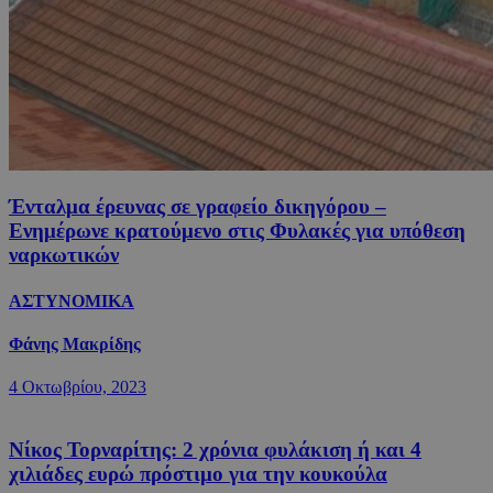
Ένταλμα έρευνας σε γραφείο δικηγόρου –
Ενημέρωνε κρατούμενο στις Φυλακές για υπόθεση
ναρκωτικών
ΑΣΤΥΝΟΜΙΚΑ
Φάνης Μακρίδης
4 Οκτωβρίου, 2023
Νίκος Τορναρίτης: 2 χρόνια φυλάκιση ή και 4
χιλιάδες ευρώ πρόστιμο για την κουκούλα