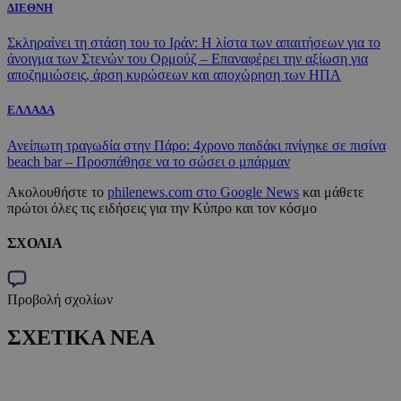
ΔΙΕΘΝΗ
Σκληραίνει τη στάση του το Ιράν: Η λίστα των απαιτήσεων για το
άνοιγμα των Στενών του Ορμούζ – Επαναφέρει την αξίωση για
αποζημιώσεις, άρση κυρώσεων και αποχώρηση των ΗΠΑ
ΕΛΛΑΔΑ
Ανείπωτη τραγωδία στην Πάρο: 4χρονο παιδάκι πνίγηκε σε πισίνα
beach bar – Προσπάθησε να το σώσει ο μπάρμαν
Ακολουθήστε το
philenews.com στο Google News
και μάθετε
πρώτοι όλες τις ειδήσεις για την Κύπρο και τον κόσμο
ΣΧΟΛΙΑ
Προβολή σχολίων
ΣΧΕΤΙΚΑ ΝΕΑ