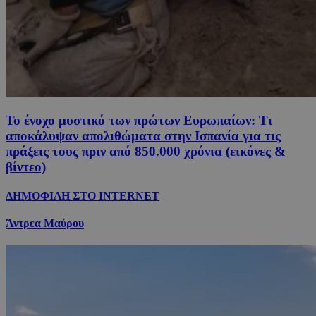
Το ένοχο μυστικό των πρώτων Ευρωπαίων: Τι
αποκάλυψαν απολιθώματα στην Ισπανία για τις
πράξεις τους πριν από 850.000 χρόνια (εικόνες &
βίντεο)
ΔΗΜΟΦΙΛΗ ΣΤΟ INTERNET
Άντρεα Μαύρου