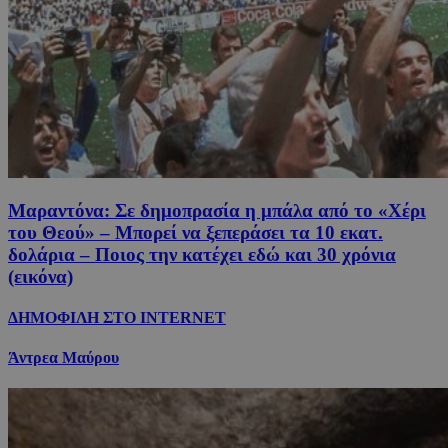
Μαραντόνα: Σε δημοπρασία η μπάλα από το «Χέρι
του Θεού» – Μπορεί να ξεπεράσει τα 10 εκατ.
δολάρια – Ποιος την κατέχει εδώ και 30 χρόνια
(εικόνα)
ΔΗΜΟΦΙΛΗ ΣΤΟ INTERNET
Άντρεα Μαύρου