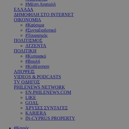
#Μέση Ανατολή
ΕΛΛΑΔΑ
ΔΗΜΟΦΙΛΗ ΣΤΟ INTERNET
ΟΙΚΟΝΟΜΙΑ
#Καύσιμα
#Συνταξιοδοτικό
#Τουρισμός
ΠΟΛΙΤΙΣΜΟΣ
ΑΤΖΕΝΤΑ
ΠΟΛΙΤΙΚΗ
#Κυπριακό
#Βουλή
#Κυβέρνηση
ΑΠΟΨΕΙΣ
VIDEOS & PODCASTS
TV ΟΔΗΓΟΣ
PHILENEWS NETWORK
EN.PHILENEWS.COM
LIKE
GOAL
ΧΡΥΣΕΣ ΣΥΝΤΑΓΕΣ
KARIERA
IN-CYPRUS PROPERTY
#Καιρός