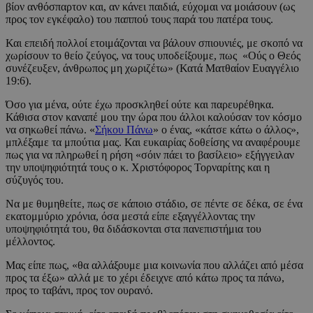
βίον ανθόσπαρτον και, αν κάνει παιδιά, εύχομαι να μοιάσουν (ως
προς τον εγκέφαλο) του παππού τους παρά του πατέρα τους.
Και επειδή πολλοί ετοιμάζονται να βάλουν σπιουνιές, με σκοπό να
χωρίσουν το θείο ζεύγος, να τους υποδείξουμε, πως «Ούς ο Θεός
συνέζευξεν, άνθρωπος μη χωριζέτω» (Κατά Ματθαίον Ευαγγέλιο
19:6).
Όσο για μένα, ούτε έχω προσκληθεί ούτε και παρευρέθηκα.
Κάθισα στον καναπέ μου την ώρα που άλλοι καλούσαν τον κόσμο
να σηκωθεί πάνω. «
Σήκου Πάνω
» ο ένας, «κάτσε κάτω ο άλλος»,
μπλέξαμε τα μπούτια μας. Και ευκαιρίας δοθείσης να αναφέρουμε
πως για να πληρωθεί η ρήση «σόιν πάει το βασίλειο» εξήγγειλαν
την υποψηφιότητά τους ο κ. Χριστόφορος Τορναρίτης και η
σύζυγός του.
Να με θυμηθείτε, πως σε κάποιο στάδιο, σε πέντε σε δέκα, σε ένα
εκατομμύριο χρόνια, όσα μεστά είπε εξαγγέλλοντας την
υποψηφιότητά του, θα διδάσκονται στα πανεπιστήμια του
μέλλοντος.
Μας είπε πως, «θα αλλάξουμε μια κοινωνία που αλλάζει από μέσα
προς τα έξω» αλλά με το χέρι έδειχνε από κάτω προς τα πάνω,
προς το ταβάνι, προς τον ουρανό.