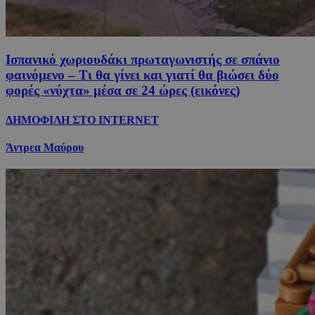
Ισπανικό χωριουδάκι πρωταγωνιστής σε σπάνιο
φαινόμενο – Τι θα γίνει και γιατί θα βιώσει δύο
φορές «νύχτα» μέσα σε 24 ώρες (εικόνες)
ΔΗΜΟΦΙΛΗ ΣΤΟ INTERNET
Άντρεα Μαύρου