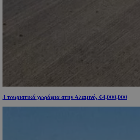
3 τουριστικά χωράφια στην Αλαμινό, €4,000,000