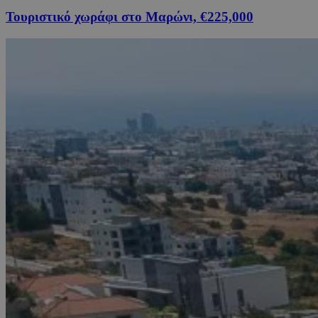
Τουριστικό χωράφι στο Μαρώνι, €225,000