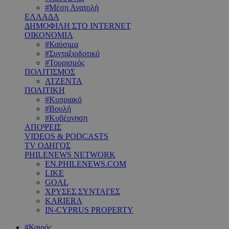
#Μέση Ανατολή
ΕΛΛΑΔΑ
ΔΗΜΟΦΙΛΗ ΣΤΟ INTERNET
ΟΙΚΟΝΟΜΙΑ
#Καύσιμα
#Συνταξιοδοτικό
#Τουρισμός
ΠΟΛΙΤΙΣΜΟΣ
ΑΤΖΕΝΤΑ
ΠΟΛΙΤΙΚΗ
#Κυπριακό
#Βουλή
#Κυβέρνηση
ΑΠΟΨΕΙΣ
VIDEOS & PODCASTS
TV ΟΔΗΓΟΣ
PHILENEWS NETWORK
EN.PHILENEWS.COM
LIKE
GOAL
ΧΡΥΣΕΣ ΣΥΝΤΑΓΕΣ
KARIERA
IN-CYPRUS PROPERTY
#Καιρός