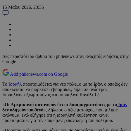
15 Μαΐου 2026, 23:36
Δες περισσότερα άρθρα του philenews όταν αναζητάς ειδήσεις στην
Google
Add philenews.com on Google
Το
Ισραήλ
προετοιμάζεται για νέο πόλεμο με το Ιράν, ο οποίος δεν
αποκλείεται να διαρκέσει εβδομάδες, δήλωσε ανώτερος
Ισραηλινός αξιωματούχος στο ισραηλινό Κανάλι 12.
«
Οι Αμερικανοί κατανοούν ότι οι διαπραγματεύσεις με το
Ιράν
δεν οδηγούν πουθενά
», δήλωσε ο αξιωματούχος, που μίλησε
ανώνυμα, ενώ εξήγησε ότι η ισραηλινή κυβέρνηση κάνει
προετοιμασίες για την επικείμενη επανάληψη του πολέμου.
«Προετοιμαζόμαστε για μάχες που θα διαρκέσουν από ημέρες έως