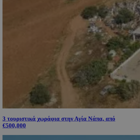
3 τουριστικά χωράφια στην Αγία Νάπα, από
€500,000