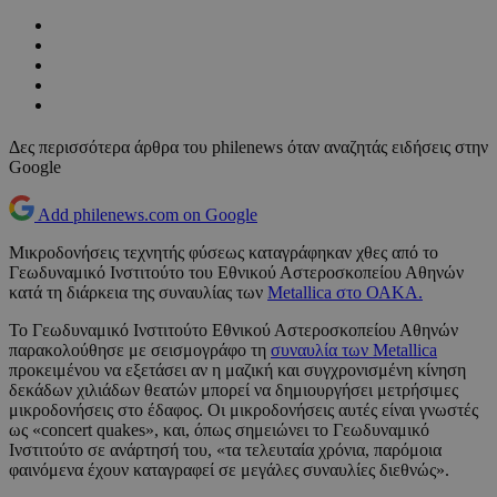
Δες περισσότερα άρθρα του philenews όταν αναζητάς ειδήσεις στην
Google
Add philenews.com on Google
Μικροδονήσεις τεχνητής φύσεως καταγράφηκαν χθες από το
Γεωδυναμικό Ινστιτούτο του Εθνικού Αστεροσκοπείου Αθηνών
κατά τη διάρκεια της συναυλίας των
Metallica στο ΟΑΚΑ.
Το Γεωδυναμικό Ινστιτούτο Εθνικού Αστεροσκοπείου Αθηνών
παρακολούθησε με σεισμογράφο τη
συναυλία των Metallica
προκειμένου να εξετάσει αν η μαζική και συγχρονισμένη κίνηση
δεκάδων χιλιάδων θεατών μπορεί να δημιουργήσει μετρήσιμες
μικροδονήσεις στο έδαφος. Οι μικροδονήσεις αυτές είναι γνωστές
ως «concert quakes», και, όπως σημειώνει το Γεωδυναμικό
Ινστιτούτο σε ανάρτησή του, «τα τελευταία χρόνια, παρόμοια
φαινόμενα έχουν καταγραφεί σε μεγάλες συναυλίες διεθνώς».