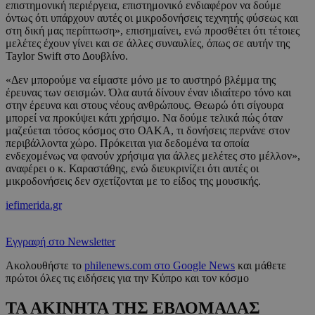
επιστημονική περιέργεια, επιστημονικό ενδιαφέρον να δούμε
όντως ότι υπάρχουν αυτές οι μικροδονήσεις τεχνητής φύσεως και
στη δική μας περίπτωση», επισημαίνει, ενώ προσθέτει ότι τέτοιες
μελέτες έχουν γίνει και σε άλλες συναυλίες, όπως σε αυτήν της
Taylor Swift στο Δουβλίνο.
«Δεν μπορούμε να είμαστε μόνο με το αυστηρό βλέμμα της
έρευνας των σεισμών. Όλα αυτά δίνουν έναν ιδιαίτερο τόνο και
στην έρευνα και στους νέους ανθρώπους. Θεωρώ ότι σίγουρα
μπορεί να προκύψει κάτι χρήσιμο. Να δούμε τελικά πώς όταν
μαζεύεται τόσος κόσμος στο ΟΑΚΑ, τι δονήσεις περνάνε στον
περιβάλλοντα χώρο. Πρόκειται για δεδομένα τα οποία
ενδεχομένως να φανούν χρήσιμα για άλλες μελέτες στο μέλλον»,
αναφέρει ο κ. Καραστάθης, ενώ διευκρινίζει ότι αυτές οι
μικροδονήσεις δεν σχετίζονται με το είδος της μουσικής.
iefimerida.gr
Εγγραφή στο Newsletter
Ακολουθήστε το
philenews.com στο Google News
και μάθετε
πρώτοι όλες τις ειδήσεις για την Κύπρο και τον κόσμο
ΤΑ ΑΚΙΝΗΤΑ ΤΗΣ ΕΒΔΟΜΑΔΑΣ