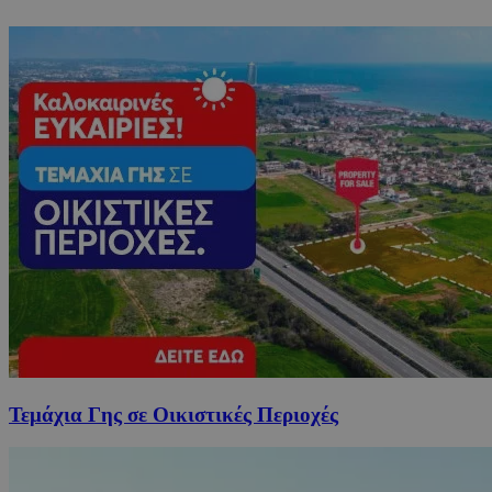
Τεμάχια Γης σε Οικιστικές Περιοχές