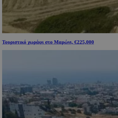
Τουριστικό χωράφι στο Μαρώνι, €225,000