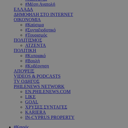
#Μέση Ανατολή
ΕΛΛΑΔΑ
ΔΗΜΟΦΙΛΗ ΣΤΟ INTERNET
ΟΙΚΟΝΟΜΙΑ
#Καύσιμα
#Συνταξιοδοτικό
#Τουρισμός
ΠΟΛΙΤΙΣΜΟΣ
ΑΤΖΕΝΤΑ
ΠΟΛΙΤΙΚΗ
#Κυπριακό
#Βουλή
#Κυβέρνηση
ΑΠΟΨΕΙΣ
VIDEOS & PODCASTS
TV ΟΔΗΓΟΣ
PHILENEWS NETWORK
EN.PHILENEWS.COM
LIKE
GOAL
ΧΡΥΣΕΣ ΣΥΝΤΑΓΕΣ
KARIERA
IN-CYPRUS PROPERTY
#Καιρός