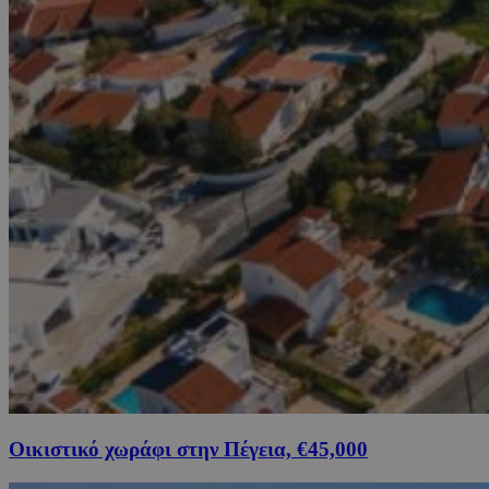
Οικιστικό χωράφι στην Πέγεια, €45,000