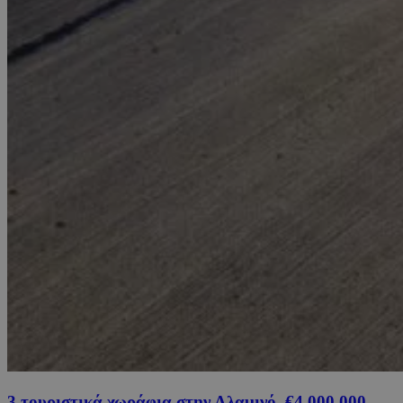
3 τουριστικά χωράφια στην Αλαμινό, €4,000,000