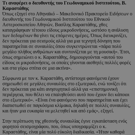
Τι αναφέρει ο διευθυντής του Γεωδυναμικού Ινστιτούτου, Β.
Καραστάθης
Όπως εξηγεί στο Αθηναϊκό – Μακεδονικό Πρακτορείο Ειδήσεων ο
διευθυντής του Γεωδυναμικού Ινστιτούτου του Εθνικού
Αστεροσκοπείου Αθηνών, Βασίλης Καραστάθης, χθες
καταγράφηκαν τέτοιου είδους μικροδονήσεις, ωστόσο η ανάλυση
των δεδομένων θα γίνει τις επόμενες ημέρες. Όπως διευκρινίζει,
δεν πρόκειται για σεισμούς αλλά για μια τεχνητή δόνηση που
παρατηρείται σε συναυλίες όπου συγκεντρώνεται «πάρα πολύ
μεγάλο πλήθος ανθρώπων και συντονίζεται με τη μουσική». Έτσι,
όπως σημειώνει ο κ. Καραστάθης, δημιουργούνται «αυτού του
είδους οι μικροδονήσεις, οι οποίες γίνονται αισθητές πολλές φορές
και στα γύρω σπίτια σε μια ακτίνα».
Σύμφωνα με τον κ. Καραστάθη, αντίστοιχα φαινόμενα έχουν
σημειωθεί σε μεγάλες συναυλίες στο εξωτερικό, ενώ τονίζει ότι
δεν πρόκειται για κάτι ανησυχητικό αλλά για «επιστημονική
περιέργεια, που θέλει να επαληθεύσει αυτό που έχουν δει κάποιοι
στο εξωτερικό». «Είναι ένα φαινόμενο που παρατηρείται και έχει
διαπιστωθεί σε παγκόσμια κλίμακα, δηλαδή σε πολλές συναυλίες,
και ήταν μια ευκαιρία να μελετηθεί και από εμάς», εξηγεί.
Στην περίπτωση της χθεσινής συναυλίας έγινε εγκατάσταση ενός
φορητού σεισμογράφου, που, όπως υπογραμμίζει ο κ.
Καραστάθης, είναι μία πολύ εύκολη διαδικασία. «Ήταν καθαρά