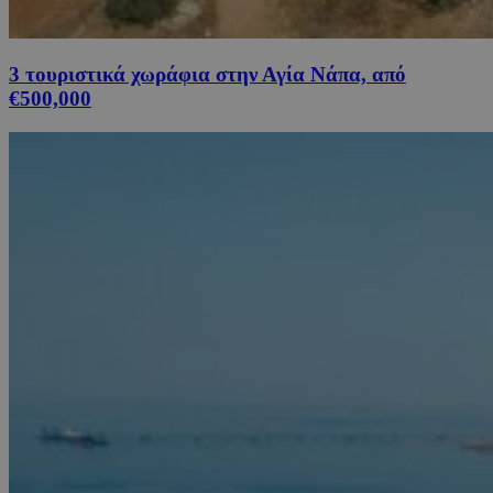
3 τουριστικά χωράφια στην Αγία Νάπα, από
€500,000