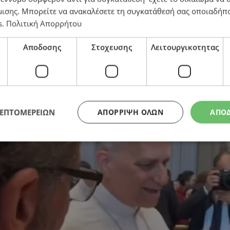
μισης
. Μπορείτε να ανακαλέσετε τη συγκατάθεσή σας οποιαδήπο
s
.
Πολιτική Απορρήτου
Viral βίντεο με παιδιά στο Βατικανό
Αποδοσης
Στοχευσης
Λειτουργικοτητας
ΛΕΠΤΟΜΕΡΕΙΩΝ
ΑΠΌΡΡΙΨΗ ΌΛΩΝ
ΑΠΟ