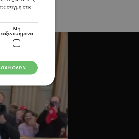
τε στιγμή στις
Μη
ταξινομημενα
ΔΟΧΗ ΟΛΩΝ