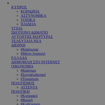
ΚΥΠΡΟΣ
ΚΟΙΝΩΝΙΑ
ΑΣΤΥΝΟΜΙΚΑ
ΤΟΠΙΚΑ
ΠΑΙΔΕΙΑ
ΥΓΕΙΑ
ΣΚΟΤΕΙΝΟ ΔΩΜΑΤΙΟ
ΑΥΤΟΠΤΗΣ ΜΑΡΤΥΡΑΣ
ΤΕΛΕΥΤΑΙΑ ΝΕΑ
ΔΙΕΘΝΗ
#Καύσωνας
#Μέση Ανατολή
ΕΛΛΑΔΑ
ΔΗΜΟΦΙΛΗ ΣΤΟ INTERNET
ΟΙΚΟΝΟΜΙΑ
#Καύσιμα
#Συνταξιοδοτικό
#Τουρισμός
ΠΟΛΙΤΙΣΜΟΣ
ΑΤΖΕΝΤΑ
ΠΟΛΙΤΙΚΗ
#Κυπριακό
#Βουλή
#Κυβέρνηση