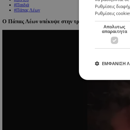
#Παιδιά
Ρυθμίσεις διαφή
#Πάπας Λέων
Ρυθμίσεις cookie
O Πάπας Λέων υπέκυψε στην τρέλα του «Six Seven» – 
Απολυτως
απαραιτητα
ΕΜΦΑΝΙΣΗ 