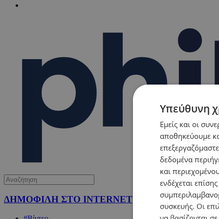
Υπεύθυνη χ
Εμείς και οι συν
αποθηκεύουμε κα
επεξεργαζόμαστε
δεδομένα περιήγη
και περιεχομένο
ενδέχεται επίσης
συμπεριλαμβανομ
ΔΗΜΟΦΙΛΗ ΣΤΟ INTERNET
συσκευής. Οι επι
να βασίζονται σε
#Βίντεο