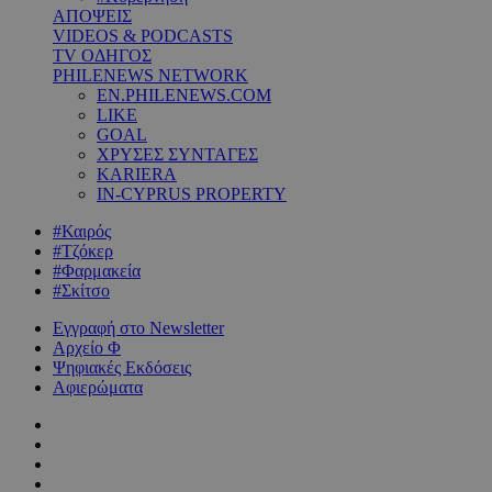
ΑΠΟΨΕΙΣ
VIDEOS & PODCASTS
TV ΟΔΗΓΟΣ
PHILENEWS NETWORK
EN.PHILENEWS.COM
LIKE
GOAL
ΧΡΥΣΕΣ ΣΥΝΤΑΓΕΣ
KARIERA
IN-CYPRUS PROPERTY
#Καιρός
#Τζόκερ
#Φαρμακεία
#Σκίτσο
Εγγραφή στο Newsletter
Αρχείο Φ
Ψηφιακές Εκδόσεις
Αφιερώματα