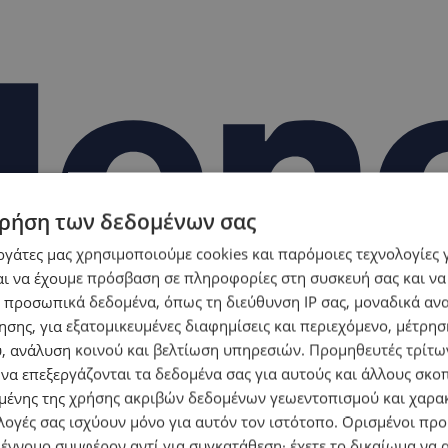
ρήση των δεδομένων σας
εργάτες μας χρησιμοποιούμε cookies και παρόμοιες τεχνολογίες 
ι να έχουμε πρόσβαση σε πληροφορίες στη συσκευή σας και να
 προσωπικά δεδομένα, όπως τη διεύθυνση IP σας, μοναδικά αν
σης, για εξατομικευμένες διαφημίσεις και περιεχόμενο, μέτρη
υ, ανάλυση κοινού και βελτίωση υπηρεσιών.
Προμηθευτές τρίτων
 να επεξεργάζονται τα δεδομένα σας για αυτούς και άλλους σκο
ένης της χρήσης ακριβών δεδομένων γεωεντοπισμού και χαρα
λογές σας ισχύουν μόνο για αυτόν τον ιστότοπο. Ορισμένοι πρ
 έννομο συμφέρον αντί για συγκατάθεση· έχετε το δικαίωμα να α