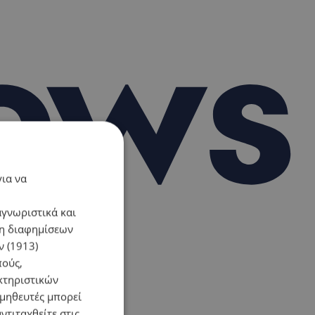
για να
αγνωριστικά και
ση διαφημίσεων
 (1913)
πούς,
κτηριστικών
ομηθευτές μπορεί
ντιταχθείτε στις