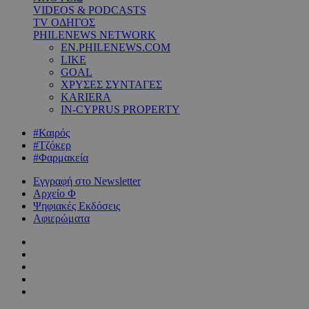
VIDEOS & PODCASTS
TV ΟΔΗΓΟΣ
PHILENEWS NETWORK
EN.PHILENEWS.COM
LIKE
GOAL
ΧΡΥΣΕΣ ΣΥΝΤΑΓΕΣ
KARIERA
IN-CYPRUS PROPERTY
#Καιρός
#Τζόκερ
#Φαρμακεία
Εγγραφή στο Newsletter
Αρχείο Φ
Ψηφιακές Εκδόσεις
Αφιερώματα