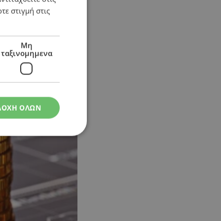
τε στιγμή στις
n
Μη
ταξινομημενα
ΔΟΧΗ ΟΛΩΝ