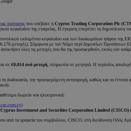
 Google
ιας πρότασης
που υπέβαλε η
Cyprus Trading Corporation Plc (CT
κού κεφαλαίου της εταιρείας. Η έγκριση επιτρέπει τη δημοσίευση το
 συνολικού εκδομένου κεφαλαίου και των δικαιωμάτων ψήφου της E
766.176 μετοχές). Σύμφωνα με τον Νόμο περί Δημοσίων Προτάσεων Ε
 αποκτήσει όλες τις μετοχές που θα της προσφερθούν, εκτός εάν υπ
ται σε
€0,014 ανά μετοχή
, πληρωτέα σε μετρητά. Η περίοδος αποδοχής
 τη διαδικασία, την προσφερόμενη αντιπαροχή, καθώς και τα έντυπα 
αυτά.
διαθέσιμα δωρεάν και ηλεκτρονικά:
cse.com.cy
)
Cyprus Investment and Securities Corporation Limited (CISCO)
τυπο από τα γραφεία του συμβούλου, CISCO, στη διεύθυνση Οδός Αγ