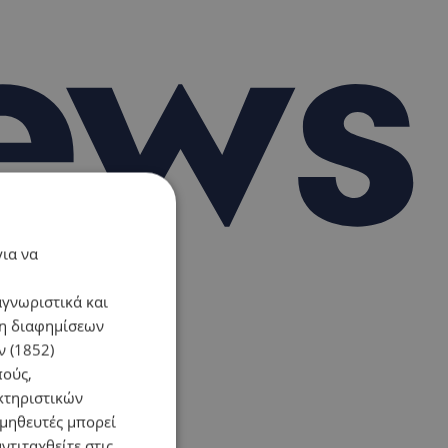
για να
αγνωριστικά και
ση διαφημίσεων
 (1852)
πούς,
κτηριστικών
ομηθευτές μπορεί
ντιταχθείτε στις