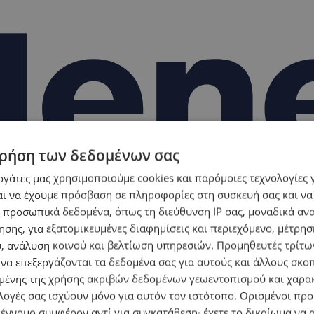
ρήση των δεδομένων σας
εργάτες μας χρησιμοποιούμε cookies και παρόμοιες τεχνολογίες 
ι να έχουμε πρόσβαση σε πληροφορίες στη συσκευή σας και να
 προσωπικά δεδομένα, όπως τη διεύθυνση IP σας, μοναδικά αν
σης, για εξατομικευμένες διαφημίσεις και περιεχόμενο, μέτρη
υ, ανάλυση κοινού και βελτίωση υπηρεσιών.
Προμηθευτές τρίτων
 να επεξεργάζονται τα δεδομένα σας για αυτούς και άλλους σκο
ένης της χρήσης ακριβών δεδομένων γεωεντοπισμού και χαρα
λογές σας ισχύουν μόνο για αυτόν τον ιστότοπο. Ορισμένοι πρ
 έννομο συμφέρον αντί για συγκατάθεση· έχετε το δικαίωμα να α