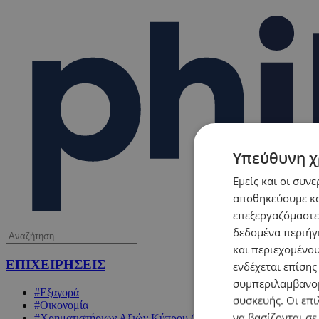
Υπεύθυνη χ
Εμείς και οι συν
αποθηκεύουμε κα
επεξεργαζόμαστε
δεδομένα περιήγη
και περιεχομένο
ΕΠΙΧΕΙΡΗΣΕΙΣ
ενδέχεται επίσης
συμπεριλαμβανομ
#Εξαγορά
συσκευής. Οι επι
#Οικονομία
να βασίζονται σε
#Χρηματιστήριων Αξιών Κύπρου (ΧΑΚ)