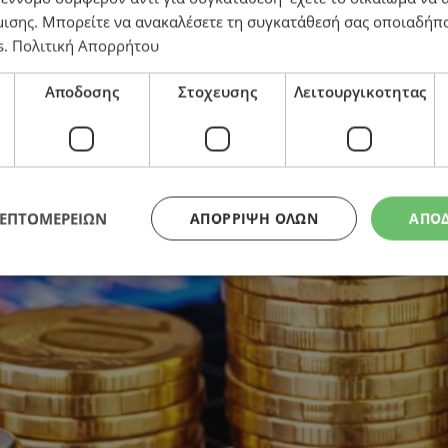
μισης
. Μπορείτε να ανακαλέσετε τη συγκατάθεσή σας οποιαδήπο
epartment Stores από την Cyprus Trading Corporatio
s
.
Πολιτική Απορρήτου
Αποδοσης
Στοχευσης
Λειτουργικοτητας
ΛΕΠΤΟΜΕΡΕΙΩΝ
ΑΠΌΡΡΙΨΗ ΌΛΩΝ
ΑΠΟ