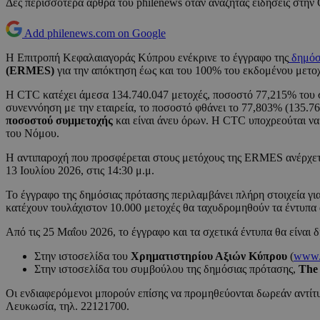
Δες περισσότερα άρθρα του philenews όταν αναζητάς ειδήσεις στην
Add philenews.com on Google
Η Επιτροπή Κεφαλαιαγοράς Κύπρου ενέκρινε το έγγραφο της
δημόσ
(ERMES)
για την απόκτηση έως και του 100% του εκδομένου μετοχι
Η CTC κατέχει άμεσα 134.740.047 μετοχές, ποσοστό 77,215% του
συνεννόηση με την εταιρεία, το ποσοστό φθάνει το 77,803% (135.
ποσοστού συμμετοχής
και είναι άνευ όρων. Η CTC υποχρεούται να
του Νόμου.
Η αντιπαροχή που προσφέρεται στους μετόχους της ERMES ανέρχε
13 Ιουλίου 2026, στις 14:30 μ.μ.
Το έγγραφο της δημόσιας πρότασης περιλαμβάνει πλήρη στοιχεία για
κατέχουν τουλάχιστον 10.000 μετοχές θα ταχυδρομηθούν τα έντυπα 
Από τις 25 Μαΐου 2026, το έγγραφο και τα σχετικά έντυπα θα είναι 
Στην ιστοσελίδα του
Χρηματιστηρίου Αξιών Κύπρου
(
www.
Στην ιστοσελίδα του συμβούλου της δημόσιας πρότασης,
The 
Οι ενδιαφερόμενοι μπορούν επίσης να προμηθεύονται δωρεάν αντί
Λευκωσία, τηλ. 22121700.