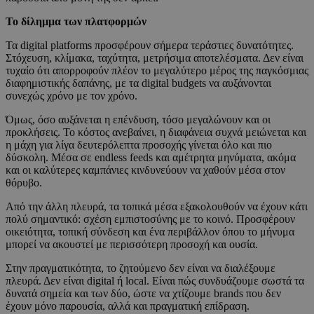
Το δίλημμα των πλατφορμών
Τα digital platforms προσφέρουν σήμερα τεράστιες δυνατότητες.
Στόχευση, κλίμακα, ταχύτητα, μετρήσιμα αποτελέσματα. Δεν είναι
τυχαίο ότι απορροφούν πλέον το μεγαλύτερο μέρος της παγκόσμιας
διαφημιστικής δαπάνης, με τα digital budgets να αυξάνονται
συνεχώς χρόνο με τον χρόνο.
Όμως, όσο αυξάνεται η επένδυση, τόσο μεγαλώνουν και οι
προκλήσεις. Το κόστος ανεβαίνει, η διαφάνεια συχνά μειώνεται και
η μάχη για λίγα δευτερόλεπτα προσοχής γίνεται όλο και πιο
δύσκολη. Μέσα σε endless feeds και αμέτρητα μηνύματα, ακόμα
και οι καλύτερες καμπάνιες κινδυνεύουν να χαθούν μέσα στον
θόρυβο.
Από την άλλη πλευρά, τα τοπικά μέσα εξακολουθούν να έχουν κάτι
πολύ σημαντικό: σχέση εμπιστοσύνης με το κοινό. Προσφέρουν
οικειότητα, τοπική σύνδεση και ένα περιβάλλον όπου το μήνυμα
μπορεί να ακουστεί με περισσότερη προσοχή και ουσία.
Στην πραγματικότητα, το ζητούμενο δεν είναι να διαλέξουμε
πλευρά. Δεν είναι digital ή local. Είναι πώς συνδυάζουμε σωστά τα
δυνατά σημεία και των δύο, ώστε να χτίζουμε brands που δεν
έχουν μόνο παρουσία, αλλά και πραγματική επίδραση.