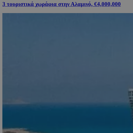
3 τουριστικά χωράφια στην Αλαμινό, €4,000,000