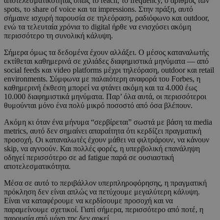
αποτελεσματικότητας όπως το reach, το frequency, ο αριθμός των
spots, το share of voice και τα impressions. Στην πράξη, αυτό
σήμαινε ισχυρή παρουσία σε τηλεόραση, ραδιόφωνο και outdoor,
ενώ τα τελευταία χρόνια το digital ήρθε να ενισχύσει ακόμη
περισσότερο τη συνολική κάλυψη.
Σήμερα όμως τα δεδομένα έχουν αλλάξει. Ο μέσος καταναλωτής
εκτίθεται καθημερινά σε χιλιάδες διαφημιστικά μηνύματα — από
social feeds και video platforms μέχρι τηλεόραση, outdoor και retail
environments. Σύμφωνα με παλαιότερη αναφορά του Forbes, η
καθημερινή έκθεση μπορεί να φτάνει ακόμη και τα 4.000 έως
10.000 διαφημιστικά μηνύματα. Παρ’ όλα αυτά, οι περισσότεροι
θυμούνται μόνο ένα πολύ μικρό ποσοστό από όσα βλέπουν.
Ακόμη κι όταν ένα μήνυμα “σερβίρεται” σωστά με βάση τα media
metrics, αυτό δεν σημαίνει απαραίτητα ότι κερδίζει πραγματική
προσοχή. Οι καταναλωτές έχουν μάθει να φιλτράρουν, να κάνουν
skip, να αγνοούν. Και πολλές φορές, η υπερβολική επανάληψη
οδηγεί περισσότερο σε ad fatigue παρά σε ουσιαστική
αποτελεσματικότητα.
Μέσα σε αυτό το περιβάλλον υπερπληροφόρησης, η πραγματική
πρόκληση δεν είναι απλώς να πετύχουμε μεγαλύτερη κάλυψη.
Είναι να καταφέρουμε να κερδίσουμε προσοχή και να
παραμείνουμε σχετικοί. Γιατί σήμερα, περισσότερο από ποτέ, η
παρουσία από μόνη της δεν αρκεί.