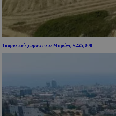
Τουριστικό χωράφι στο Μαρώνι, €225,000