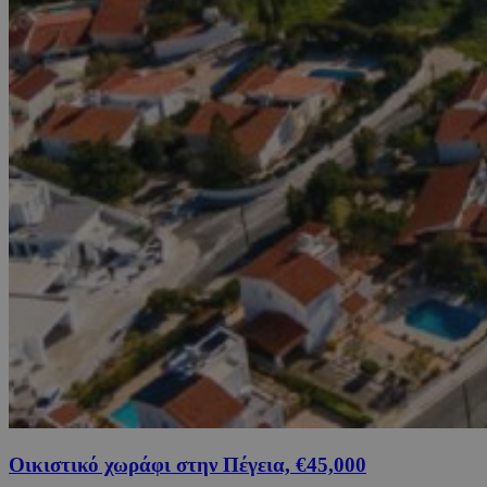
Οικιστικό χωράφι στην Πέγεια, €45,000