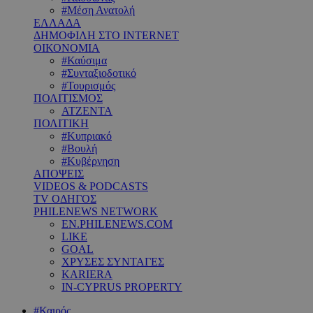
#Μέση Ανατολή
ΕΛΛΑΔΑ
ΔΗΜΟΦΙΛΗ ΣΤΟ INTERNET
ΟΙΚΟΝΟΜΙΑ
#Καύσιμα
#Συνταξιοδοτικό
#Τουρισμός
ΠΟΛΙΤΙΣΜΟΣ
ΑΤΖΕΝΤΑ
ΠΟΛΙΤΙΚΗ
#Κυπριακό
#Βουλή
#Κυβέρνηση
ΑΠΟΨΕΙΣ
VIDEOS & PODCASTS
TV ΟΔΗΓΟΣ
PHILENEWS NETWORK
EN.PHILENEWS.COM
LIKE
GOAL
ΧΡΥΣΕΣ ΣΥΝΤΑΓΕΣ
KARIERA
IN-CYPRUS PROPERTY
#Καιρός