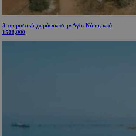
3 τουριστικά χωράφια στην Αγία Νάπα, από
€500,000