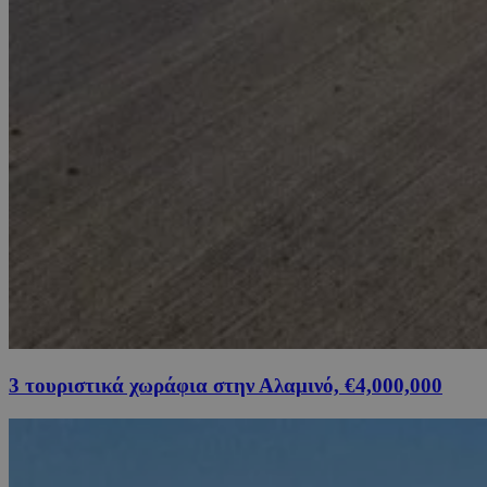
3 τουριστικά χωράφια στην Αλαμινό, €4,000,000