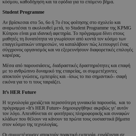
κόσμου, καθοδήγηση και τα εφόδια για το επόμενο βήμα.
Student Programme
Αν βρίσκεσαι στο 5ο, 6ο ή 7ο έτος φοίτησης στο σχολείο και
αναρωτιέσαι τι ακολουθεί μετά, το Student Programme της KPMG
Κύπρου είναι μια ιδανική αφετηρία. Το πρόγραμμα δίνει στους
μαθητές τη δυνατότητα να γνωρίσουν από κοντά τον κόσμο των
επαγγελματικών υπηρεσιών, να καταλάβουν πώς λειτουργεί ένας
σύγχρονος οργανισμός και να εξερευνήσουν διαφορετικές επιλογές
καριέρας.
Μέσα από παρουσιάσεις, διαδραστικές δραστηριότητες και επαφή
με το ανθρώπινο δυναμικό της εταιρείας, οι συμμετέχοντες
αποκτούν γνώσεις, εμπειρίες και –ίσως το πιο σημαντικό– σαφή
εικόνα για το τι τους ταιριάζει.
It’s HER Future
Η τεχνολογία χρειάζεται περισσότερη γυναικεία παρουσία, και το
πρόγραμμα «It’s HER Future» δημιουργήθηκε ακριβώς γι’ αυτόν
τον λόγο. Απευθύνεται σε φοιτήτριες πληροφορικής και συναφών
κλάδων που θέλουν να κάνουν τα πρώτα τους ουσιαστικά βήματα
στον κόσμο της τεχνολογίας.
Οι συμμετέχουσες αποκτούν πρακτική εμπειρία, εργάζονται σε