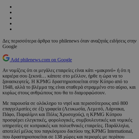
Δες περισσότερα άρθρα του philenews όταν αναζητάς ειδήσεις στην
Google
Add philenews.com on Google
Αν νομίζεις ότι οι μεγάλες εταιρείες είναι κάτι «μακρινό» ή ότι η
καριέρα σου ξεκινά… κάποτε στο μέλλον, ήρθε η ώρα να το
ξανασκεφτείς. Η KPMG δραστηριοποιείται στην Κύπρο από το
1948, αλλά το βλέμμα της είναι σταθερά στραμμένο στο αύριο, και
κυρίως στους ανθρώπους που θα το διαμορφώσουν.
Με παρουσία σε ολόκληρο το νησί και περισσότερους από 800
επαγγελματίες σε έξι γραφεία (Λευκωσία, Λεμεσό, Λάρνακα,
Πάφο, Παραλίμνι και Πόλις Χρυσοχούς), η KPMG Κύπρου
προσφέρει ελεγκτικές, φορολογικές, συμβουλευτικές και νομικές
υπηρεσίες σε κυπριακές και πολυεθνικές εταιρείες. Παράλληλα,
αποτελεί μέλος του παγκόσμιου δικτύου της KPMG International,
που δραστηριοποιείται σε 138 χώρες και περιοχές με περίπου