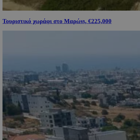
Τουριστικό χωράφι στο Μαρώνι, €225,000