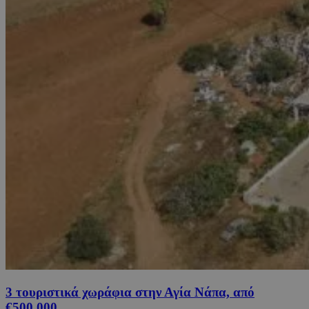
3 τουριστικά χωράφια στην Αγία Νάπα, από
€500,000