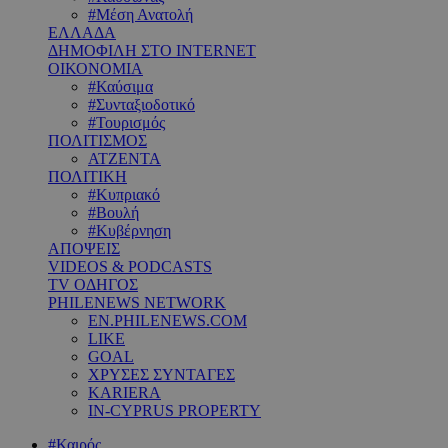
#Μέση Ανατολή
ΕΛΛΑΔΑ
ΔΗΜΟΦΙΛΗ ΣΤΟ INTERNET
ΟΙΚΟΝΟΜΙΑ
#Καύσιμα
#Συνταξιοδοτικό
#Τουρισμός
ΠΟΛΙΤΙΣΜΟΣ
ΑΤΖΕΝΤΑ
ΠΟΛΙΤΙΚΗ
#Κυπριακό
#Βουλή
#Κυβέρνηση
ΑΠΟΨΕΙΣ
VIDEOS & PODCASTS
TV ΟΔΗΓΟΣ
PHILENEWS NETWORK
EN.PHILENEWS.COM
LIKE
GOAL
ΧΡΥΣΕΣ ΣΥΝΤΑΓΕΣ
KARIERA
IN-CYPRUS PROPERTY
#Καιρός