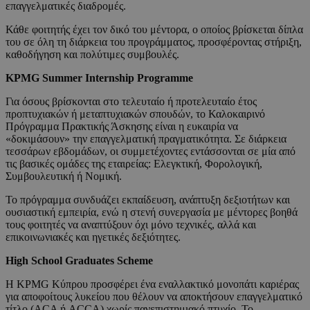
επαγγελματικές διαδρομές.
Κάθε φοιτητής έχει τον δικό του μέντορα, ο οποίος βρίσκεται δίπλα
του σε όλη τη διάρκεια του προγράμματος, προσφέροντας στήριξη,
καθοδήγηση και πολύτιμες συμβουλές.
KPMG Summer Internship Programme
Για όσους βρίσκονται στο τελευταίο ή προτελευταίο έτος
προπτυχιακών ή μεταπτυχιακών σπουδών, το Καλοκαιρινό
Πρόγραμμα Πρακτικής Άσκησης είναι η ευκαιρία να
«δοκιμάσουν» την επαγγελματική πραγματικότητα. Σε διάρκεια
τεσσάρων εβδομάδων, οι συμμετέχοντες εντάσσονται σε μία από
τις βασικές ομάδες της εταιρείας: Ελεγκτική, Φορολογική,
Συμβουλευτική ή Νομική.
Το πρόγραμμα συνδυάζει εκπαίδευση, ανάπτυξη δεξιοτήτων και
ουσιαστική εμπειρία, ενώ η στενή συνεργασία με μέντορες βοηθά
τους φοιτητές να αναπτύξουν όχι μόνο τεχνικές, αλλά και
επικοινωνιακές και ηγετικές δεξιότητες.
High School Graduates Scheme
Η KPMG Κύπρου προσφέρει ένα εναλλακτικό μονοπάτι καριέρας
για αποφοίτους λυκείου που θέλουν να αποκτήσουν επαγγελματικό
τίτλο (ACA ή ACCA) χωρίς πανεπιστημιακό πτυχίο. Το