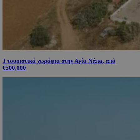
3 τουριστικά χωράφια στην Αγία Νάπα, από
€500,000