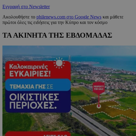
Εγγραφή στο Newsletter
Ακολουθήστε το
philenews.com στο Google News
και μάθετε
πρώτοι όλες τις ειδήσεις για την Κύπρο και τον κόσμο
ΤΑ ΑΚΙΝΗΤΑ ΤΗΣ ΕΒΔΟΜΑΔΑΣ