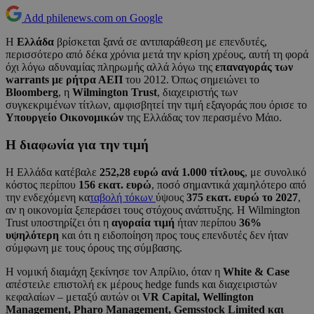
Add philenews.com on Google
Η
Ελλάδα
βρίσκεται ξανά σε αντιπαράθεση με επενδυτές,
περισσότερο από δέκα χρόνια μετά την κρίση χρέους, αυτή τη φορά
όχι λόγω αδυναμίας πληρωμής αλλά λόγω της
επαναγοράς των
warrants με ρήτρα ΑΕΠ
του 2012. Όπως σημειώνει το
Bloomberg
, η
Wilmington Trust
, διαχειριστής των
συγκεκριμένων τίτλων, αμφισβητεί την τιμή εξαγοράς που όρισε το
Υπουργείο Οικονομικών
της Ελλάδας τον περασμένο Μάιο.
Η διαφωνία για την τιμή
Η Ελλάδα κατέβαλε
252,28 ευρώ ανά 1.000 τίτλους
, με συνολικό
κόστος περίπου
156 εκατ. ευρώ
, ποσό σημαντικά χαμηλότερο από
την ενδεχόμενη κα
ταβολή τόκων
ύψους
375 εκατ. ευρώ το 2027
,
αν η οικονομία ξεπεράσει τους στόχους ανάπτυξης. Η Wilmington
Trust υποστηρίζει ότι η
αγοραία τιμή
ήταν περίπου
36%
υψηλότερη
και ότι η ειδοποίηση προς τους επενδυτές δεν ήταν
σύμφωνη με τους όρους της σύμβασης.
Η νομική διαμάχη ξεκίνησε τον Απρίλιο, όταν η
White & Case
απέστειλε επιστολή εκ μέρους hedge funds και διαχειριστών
κεφαλαίων – μεταξύ αυτών οι
VR Capital, Wellington
Management, Pharo Management, Gemsstock Limited και