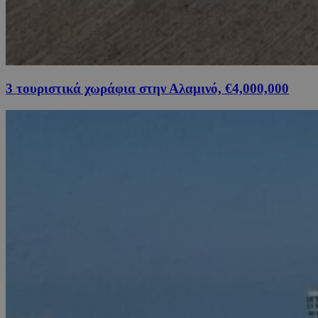
3 τουριστικά χωράφια στην Αλαμινό, €4,000,000