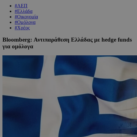
#ΑΕΠ
#Ελλάδα
#Οικονομία
#Ομόλογα
#Χρέος
Bloomberg: Αντιπαράθεση Ελλάδας με hedge funds
για ομόλογα