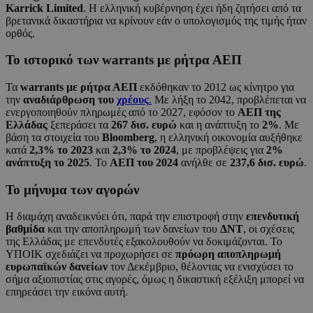
Karrick Limited
. Η ελληνική κυβέρνηση έχει ήδη ζητήσει από τα
βρετανικά δικαστήρια να κρίνουν εάν ο υπολογισμός της τιμής ήταν
ορθός.
Το ιστορικό των warrants με ρήτρα ΑΕΠ
Τα
warrants με ρήτρα ΑΕΠ
εκδόθηκαν το 2012 ως κίνητρο για
την
αναδιάρθρωση του
χρέους
.
Με λήξη το 2042, προβλέπεται να
ενεργοποιηθούν πληρωμές από το 2027, εφόσον το
ΑΕΠ της
Ελλάδας
ξεπεράσει τα
267 δισ. ευρώ
και η ανάπτυξη το
2%
. Με
βάση τα στοιχεία του
Bloomberg
, η ελληνική οικονομία αυξήθηκε
κατά
2,3% το 2023
και
2,3% το 2024
, με προβλέψεις για
2%
ανάπτυξη το 2025
. Το
ΑΕΠ του 2024
ανήλθε σε
237,6 δισ. ευρώ
.
Το μήνυμα των αγορών
Η διαμάχη αναδεικνύει ότι, παρά την επιστροφή στην
επενδυτική
βαθμίδα
και την αποπληρωμή των δανείων του
ΔΝΤ
, οι σχέσεις
της Ελλάδας με επενδυτές εξακολουθούν να δοκιμάζονται. Το
ΥΠΟΙΚ σχεδιάζει να προχωρήσει σε
πρόωρη αποπληρωμή
ευρωπαϊκών δανείων
τον Δεκέμβριο, θέλοντας να ενισχύσει το
σήμα αξιοπιστίας στις αγορές, όμως η δικαστική εξέλιξη μπορεί να
επηρεάσει την εικόνα αυτή.