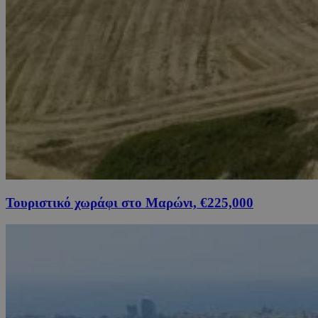
Τουριστικό χωράφι στο Μαρώνι, €225,000