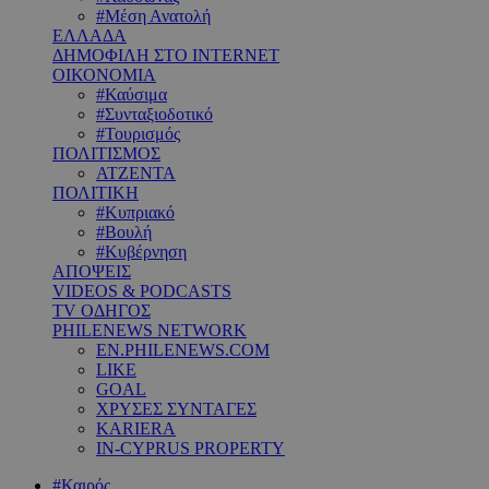
#Μέση Ανατολή
ΕΛΛΑΔΑ
ΔΗΜΟΦΙΛΗ ΣΤΟ INTERNET
ΟΙΚΟΝΟΜΙΑ
#Καύσιμα
#Συνταξιοδοτικό
#Τουρισμός
ΠΟΛΙΤΙΣΜΟΣ
ΑΤΖΕΝΤΑ
ΠΟΛΙΤΙΚΗ
#Κυπριακό
#Βουλή
#Κυβέρνηση
ΑΠΟΨΕΙΣ
VIDEOS & PODCASTS
TV ΟΔΗΓΟΣ
PHILENEWS NETWORK
EN.PHILENEWS.COM
LIKE
GOAL
ΧΡΥΣΕΣ ΣΥΝΤΑΓΕΣ
KARIERA
IN-CYPRUS PROPERTY
#Καιρός