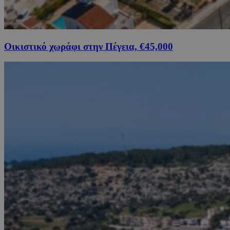
Οικιστικό χωράφι στην Πέγεια, €45,000