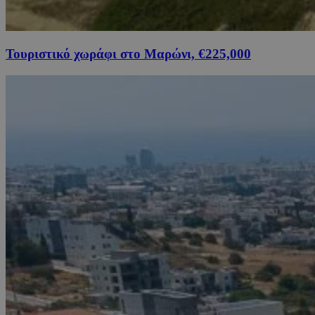
Τουριστικό χωράφι στο Μαρώνι, €225,000