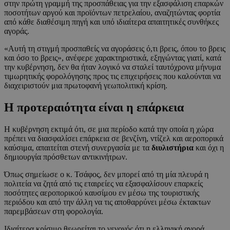
στην πρώτη γραμμή της προσπάθειας για την εξασφάλιση επαρκών
ποσοτήτων αργού και προϊόντων πετρελαίου, αναζητώντας φορτία
από κάθε διαθέσιμη πηγή και υπό ιδιαίτερα απαιτητικές συνθήκες
αγοράς.
«Αυτή τη στιγμή προσπαθείς να αγοράσεις ό,τι βρεις, όπου το βρεις
και όσο το βρεις», ανέφερε χαρακτηριστικά, εξηγώντας γιατί, κατά
την κυβέρνηση, δεν θα ήταν λογικό να σταλεί ταυτόχρονα μήνυμα
τιμωρητικής φορολόγησης προς τις επιχειρήσεις που καλούνται να
διαχειριστούν μια πρωτοφανή γεωπολιτική κρίση.
Η προτεραιότητα είναι η επάρκεια
Η κυβέρνηση εκτιμά ότι, σε μια περίοδο κατά την οποία η χώρα
πρέπει να διασφαλίσει επάρκεια σε βενζίνη, ντίζελ και αεροπορικά
καύσιμα, απαιτείται στενή συνεργασία με τα
διυλιστήρια
και όχι η
δημιουργία πρόσθετων αντικινήτρων.
Όπως σημείωσε ο κ. Τσάφος, δεν μπορεί από τη μία πλευρά η
πολιτεία να ζητά από τις εταιρείες να εξασφαλίσουν επαρκείς
ποσότητες αεροπορικού καυσίμου εν μέσω της τουριστικής
περιόδου και από την άλλη να τις αποθαρρύνει μέσω έκτακτων
παρεμβάσεων στη φορολογία.
Ιδιαίτερα κρίσιμο θεωρείται το γεγονός ότι η ελληνική αγορά