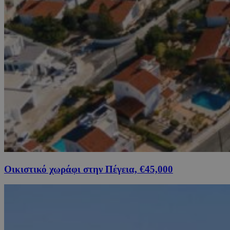
Οικιστικό χωράφι στην Πέγεια, €45,000