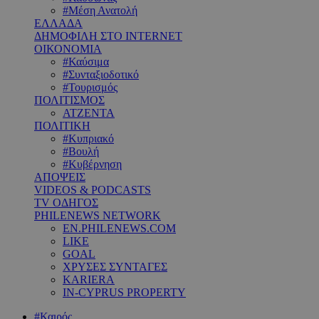
#Μέση Ανατολή
ΕΛΛΑΔΑ
ΔΗΜΟΦΙΛΗ ΣΤΟ INTERNET
ΟΙΚΟΝΟΜΙΑ
#Καύσιμα
#Συνταξιοδοτικό
#Τουρισμός
ΠΟΛΙΤΙΣΜΟΣ
ΑΤΖΕΝΤΑ
ΠΟΛΙΤΙΚΗ
#Κυπριακό
#Βουλή
#Κυβέρνηση
ΑΠΟΨΕΙΣ
VIDEOS & PODCASTS
TV ΟΔΗΓΟΣ
PHILENEWS NETWORK
EN.PHILENEWS.COM
LIKE
GOAL
ΧΡΥΣΕΣ ΣΥΝΤΑΓΕΣ
KARIERA
IN-CYPRUS PROPERTY
#Καιρός