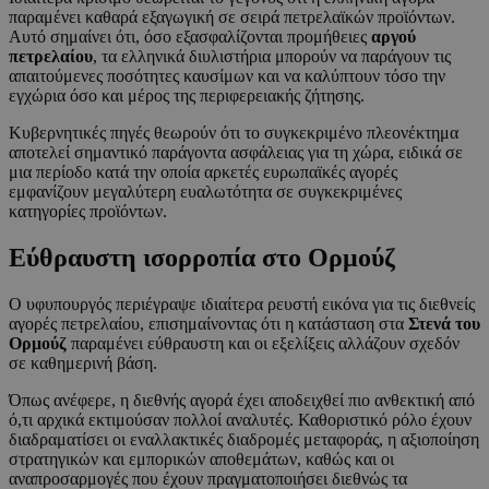
παραμένει καθαρά εξαγωγική σε σειρά πετρελαϊκών προϊόντων.
Αυτό σημαίνει ότι, όσο εξασφαλίζονται προμήθειες
αργού
πετρελαίου
, τα ελληνικά διυλιστήρια μπορούν να παράγουν τις
απαιτούμενες ποσότητες καυσίμων και να καλύπτουν τόσο την
εγχώρια όσο και μέρος της περιφερειακής ζήτησης.
Κυβερνητικές πηγές θεωρούν ότι το συγκεκριμένο πλεονέκτημα
αποτελεί σημαντικό παράγοντα ασφάλειας για τη χώρα, ειδικά σε
μια περίοδο κατά την οποία αρκετές ευρωπαϊκές αγορές
εμφανίζουν μεγαλύτερη ευαλωτότητα σε συγκεκριμένες
κατηγορίες προϊόντων.
Εύθραυστη ισορροπία στο Ορμούζ
Ο υφυπουργός περιέγραψε ιδιαίτερα ρευστή εικόνα για τις διεθνείς
αγορές πετρελαίου, επισημαίνοντας ότι η κατάσταση στα
Στενά του
Ορμούζ
παραμένει εύθραυστη και οι εξελίξεις αλλάζουν σχεδόν
σε καθημερινή βάση.
Όπως ανέφερε, η διεθνής αγορά έχει αποδειχθεί πιο ανθεκτική από
ό,τι αρχικά εκτιμούσαν πολλοί αναλυτές. Καθοριστικό ρόλο έχουν
διαδραματίσει οι εναλλακτικές διαδρομές μεταφοράς, η αξιοποίηση
στρατηγικών και εμπορικών αποθεμάτων, καθώς και οι
αναπροσαρμογές που έχουν πραγματοποιήσει διεθνώς τα