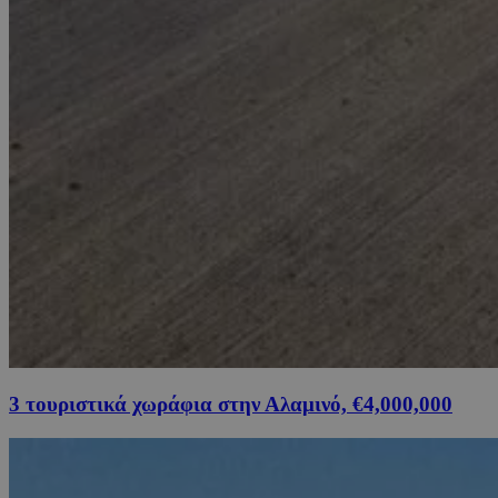
3 τουριστικά χωράφια στην Αλαμινό, €4,000,000