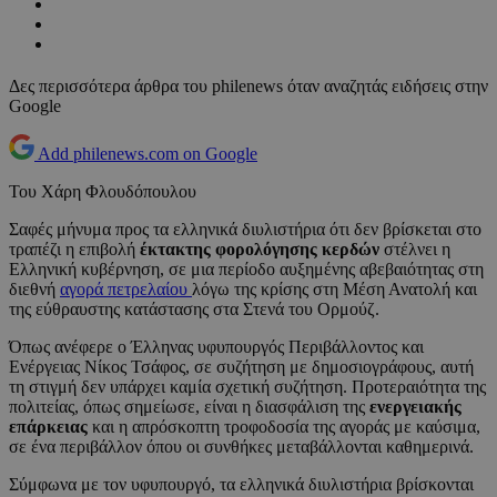
Δες περισσότερα άρθρα του philenews όταν αναζητάς ειδήσεις στην
Google
Add philenews.com on Google
Του Χάρη Φλουδόπουλου
Σαφές μήνυμα προς τα ελληνικά διυλιστήρια ότι δεν βρίσκεται στο
τραπέζι η επιβολή
έκτακτης φορολόγησης κερδών
στέλνει η
Ελληνική κυβέρνηση, σε μια περίοδο αυξημένης αβεβαιότητας στη
διεθνή
αγορά πετρελαίου
λόγω της κρίσης στη Μέση Ανατολή και
της εύθραυστης κατάστασης στα Στενά του Ορμούζ.
Όπως ανέφερε ο Έλληνας υφυπουργός Περιβάλλοντος και
Ενέργειας Νίκος Τσάφος, σε συζήτηση με δημοσιογράφους, αυτή
τη στιγμή δεν υπάρχει καμία σχετική συζήτηση. Προτεραιότητα της
πολιτείας, όπως σημείωσε, είναι η διασφάλιση της
ενεργειακής
επάρκειας
και η απρόσκοπτη τροφοδοσία της αγοράς με καύσιμα,
σε ένα περιβάλλον όπου οι συνθήκες μεταβάλλονται καθημερινά.
Σύμφωνα με τον υφυπουργό, τα ελληνικά διυλιστήρια βρίσκονται