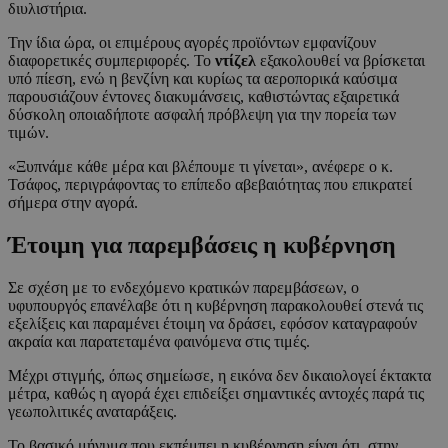
διυλιστήρια.
Την ίδια ώρα, οι επιμέρους αγορές προϊόντων εμφανίζουν
διαφορετικές συμπεριφορές. Το
ντίζελ
εξακολουθεί να βρίσκεται
υπό πίεση, ενώ η βενζίνη και κυρίως τα αεροπορικά καύσιμα
παρουσιάζουν έντονες διακυμάνσεις, καθιστώντας εξαιρετικά
δύσκολη οποιαδήποτε ασφαλή πρόβλεψη για την πορεία των
τιμών.
«Ξυπνάμε κάθε μέρα και βλέπουμε τι γίνεται», ανέφερε ο κ.
Τσάφος, περιγράφοντας το επίπεδο αβεβαιότητας που επικρατεί
σήμερα στην αγορά.
Έτοιμη για παρεμβάσεις η κυβέρνηση
Σε σχέση με το ενδεχόμενο κρατικών παρεμβάσεων, ο
υφυπουργός επανέλαβε ότι η κυβέρνηση παρακολουθεί στενά τις
εξελίξεις και παραμένει έτοιμη να δράσει, εφόσον καταγραφούν
ακραία και παρατεταμένα φαινόμενα στις τιμές.
Μέχρι στιγμής, όπως σημείωσε, η εικόνα δεν δικαιολογεί έκτακτα
μέτρα, καθώς η αγορά έχει επιδείξει σημαντικές αντοχές παρά τις
γεωπολιτικές αναταράξεις.
Το βασικό μήνυμα που εκπέμπει η κυβέρνηση είναι ότι, στην