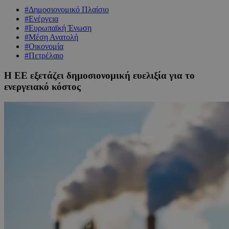
#Δημοσιονομικό Πλαίσιο
#Ενέργεια
#Ευρωπαϊκή Ένωση
#Μέση Ανατολή
#Οικονομία
#Πετρέλαιο
Η ΕΕ εξετάζει δημοσιονομική ευελιξία για το
ενεργειακό κόστος