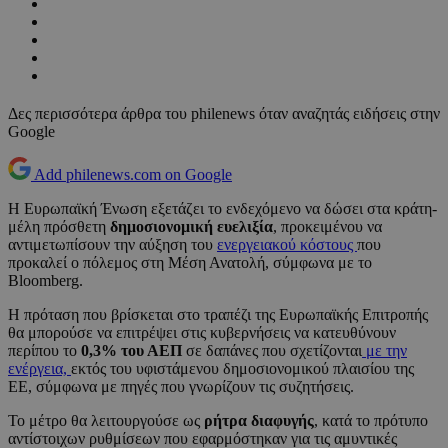
Δες περισσότερα άρθρα του philenews όταν αναζητάς ειδήσεις στην
Google
Add philenews.com on Google
Η Ευρωπαϊκή Ένωση εξετάζει το ενδεχόμενο να δώσει στα κράτη-
μέλη πρόσθετη
δημοσιονομική ευελιξία
, προκειμένου να
αντιμετωπίσουν την αύξηση του
ενεργειακού κόστους
που
προκαλεί ο πόλεμος στη Μέση Ανατολή, σύμφωνα με το
Bloomberg.
Η πρόταση που βρίσκεται στο τραπέζι της Ευρωπαϊκής Επιτροπής
θα μπορούσε να επιτρέψει στις κυβερνήσεις να κατευθύνουν
περίπου το
0,3% του ΑΕΠ
σε δαπάνες που σχετίζονται
με την
ενέργεια,
εκτός του υφιστάμενου δημοσιονομικού πλαισίου της
ΕΕ, σύμφωνα με πηγές που γνωρίζουν τις συζητήσεις.
Το μέτρο θα λειτουργούσε ως
ρήτρα διαφυγής
, κατά το πρότυπο
αντίστοιχων ρυθμίσεων που εφαρμόστηκαν για τις αμυντικές