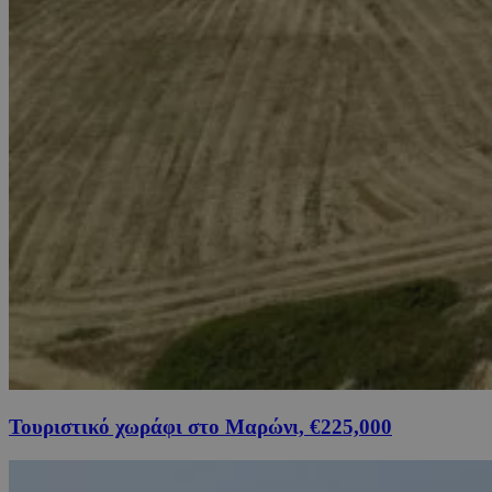
Τουριστικό χωράφι στο Μαρώνι, €225,000