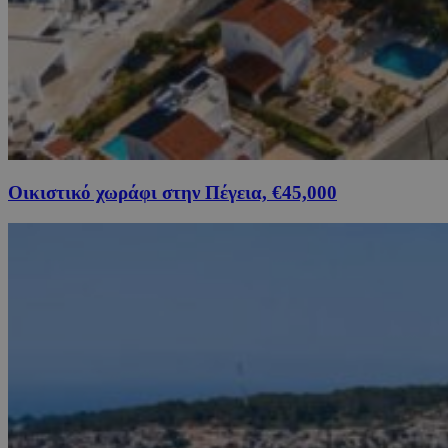
Οικιστικό χωράφι στην Πέγεια, €45,000