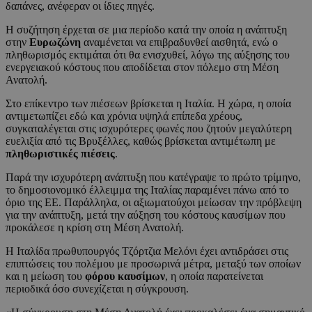
δαπάνες, ανέφεραν οι ίδιες πηγές.
Η συζήτηση έρχεται σε μια περίοδο κατά την οποία η ανάπτυξη
στην
Ευρωζώνη
αναμένεται να επιβραδυνθεί αισθητά, ενώ ο
πληθωρισμός εκτιμάται ότι θα ενισχυθεί, λόγω της αύξησης του
ενεργειακού κόστους που αποδίδεται στον πόλεμο στη Μέση
Ανατολή.
Στο επίκεντρο των πιέσεων βρίσκεται η Ιταλία. Η χώρα, η οποία
αντιμετωπίζει εδώ και χρόνια υψηλά επίπεδα χρέους,
συγκαταλέγεται στις ισχυρότερες φωνές που ζητούν μεγαλύτερη
ευελιξία από τις Βρυξέλλες, καθώς βρίσκεται αντιμέτωπη με
πληθωριστικές πιέσεις
.
Παρά την ισχυρότερη ανάπτυξη που κατέγραψε το πρώτο τρίμηνο,
το δημοσιονομικό έλλειμμα της Ιταλίας παραμένει πάνω από το
όριο της ΕΕ. Παράλληλα, οι αξιωματούχοι μείωσαν την πρόβλεψη
για την ανάπτυξη, μετά την αύξηση του κόστους καυσίμων που
προκάλεσε η κρίση στη Μέση Ανατολή.
Η Ιταλίδα πρωθυπουργός Τζόρτζια Μελόνι έχει αντιδράσει στις
επιπτώσεις του πολέμου με προσωρινά μέτρα, μεταξύ των οποίων
και η μείωση του
φόρου καυσίμων
, η οποία παρατείνεται
περιοδικά όσο συνεχίζεται η σύγκρουση.