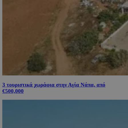
3 τουριστικά χωράφια στην Αγία Νάπα, από
€500,000