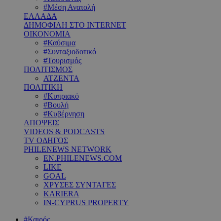
#Μέση Ανατολή
ΕΛΛΑΔΑ
ΔΗΜΟΦΙΛΗ ΣΤΟ INTERNET
ΟΙΚΟΝΟΜΙΑ
#Καύσιμα
#Συνταξιοδοτικό
#Τουρισμός
ΠΟΛΙΤΙΣΜΟΣ
ΑΤΖΕΝΤΑ
ΠΟΛΙΤΙΚΗ
#Κυπριακό
#Βουλή
#Κυβέρνηση
ΑΠΟΨΕΙΣ
VIDEOS & PODCASTS
TV ΟΔΗΓΟΣ
PHILENEWS NETWORK
EN.PHILENEWS.COM
LIKE
GOAL
ΧΡΥΣΕΣ ΣΥΝΤΑΓΕΣ
KARIERA
IN-CYPRUS PROPERTY
#Καιρός