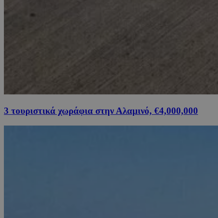
3 τουριστικά χωράφια στην Αλαμινό, €4,000,000