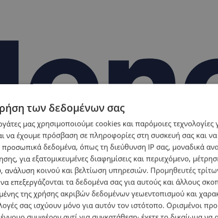
ρήση των δεδομένων σας
εργάτες μας χρησιμοποιούμε cookies και παρόμοιες τεχνολογίες 
ι να έχουμε πρόσβαση σε πληροφορίες στη συσκευή σας και να
 προσωπικά δεδομένα, όπως τη διεύθυνση IP σας, μοναδικά αν
σης, για εξατομικευμένες διαφημίσεις και περιεχόμενο, μέτρη
υ, ανάλυση κοινού και βελτίωση υπηρεσιών.
Προμηθευτές τρίτων
 να επεξεργάζονται τα δεδομένα σας για αυτούς και άλλους σκο
ένης της χρήσης ακριβών δεδομένων γεωεντοπισμού και χαρα
λογές σας ισχύουν μόνο για αυτόν τον ιστότοπο. Ορισμένοι πρ
 έννομο συμφέρον αντί για συγκατάθεση· έχετε το δικαίωμα να α