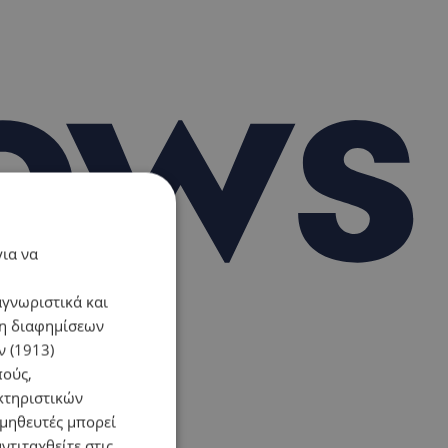
για να
αγνωριστικά και
ση διαφημίσεων
 (1913)
πούς,
κτηριστικών
ομηθευτές μπορεί
ντιταχθείτε στις