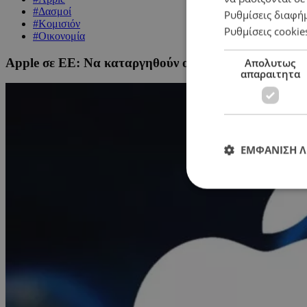
#Δασμοί
Ρυθμίσεις διαφή
#Κομισιόν
Ρυθμίσεις cookie
#Οικονομία
Apple σε ΕΕ: Να καταργηθούν οι αυστηροί κανόνες γι
Απολυτως
απαραιτητα
ΕΜΦΑΝΙΣΗ 