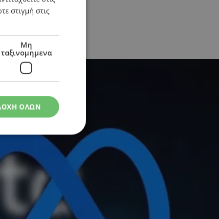
τε στιγμή στις
Μη
ταξινομημενα
ΔΟΧΗ ΟΛΩΝ