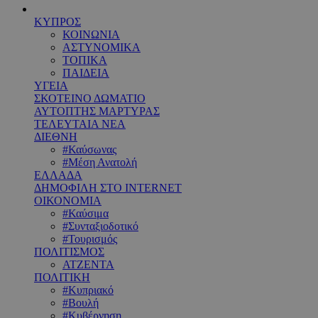
ΚΥΠΡΟΣ
ΚΟΙΝΩΝΙΑ
ΑΣΤΥΝΟΜΙΚΑ
ΤΟΠΙΚΑ
ΠΑΙΔΕΙΑ
ΥΓΕΙΑ
ΣΚΟΤΕΙΝΟ ΔΩΜΑΤΙΟ
ΑΥΤΟΠΤΗΣ ΜΑΡΤΥΡΑΣ
ΤΕΛΕΥΤΑΙΑ ΝΕΑ
ΔΙΕΘΝΗ
#Καύσωνας
#Μέση Ανατολή
ΕΛΛΑΔΑ
ΔΗΜΟΦΙΛΗ ΣΤΟ INTERNET
ΟΙΚΟΝΟΜΙΑ
#Καύσιμα
#Συνταξιοδοτικό
#Τουρισμός
ΠΟΛΙΤΙΣΜΟΣ
ΑΤΖΕΝΤΑ
ΠΟΛΙΤΙΚΗ
#Κυπριακό
#Βουλή
#Κυβέρνηση