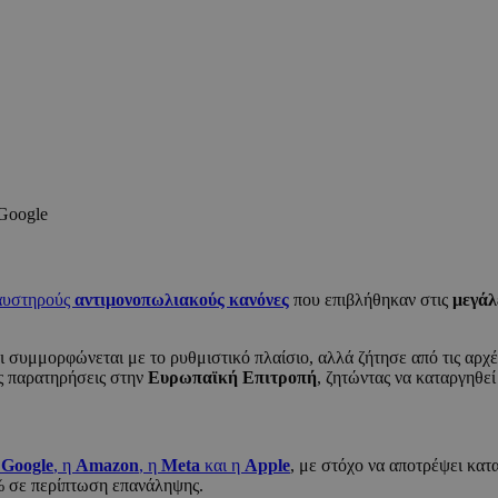
 Google
υστηρούς
αντιμονοπωλιακούς κανόνες
που επιβλήθηκαν στις
μεγάλ
 συμμορφώνεται με το ρυθμιστικό πλαίσιο, αλλά ζήτησε από τις αρχ
ς παρατηρήσεις στην
Ευρωπαϊκή Επιτροπή
, ζητώντας να καταργηθεί
η
Google
, η
Amazon
, η
Meta
και η
Apple
, με στόχο να αποτρέψει κατ
% σε περίπτωση επανάληψης.