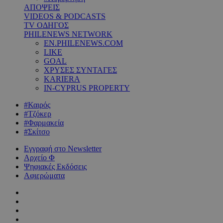
ΑΠΟΨΕΙΣ
VIDEOS & PODCASTS
TV ΟΔΗΓΟΣ
PHILENEWS NETWORK
EN.PHILENEWS.COM
LIKE
GOAL
ΧΡΥΣΕΣ ΣΥΝΤΑΓΕΣ
KARIERA
IN-CYPRUS PROPERTY
#Καιρός
#Τζόκερ
#Φαρμακεία
#Σκίτσο
Εγγραφή στο Newsletter
Αρχείο Φ
Ψηφιακές Εκδόσεις
Αφιερώματα