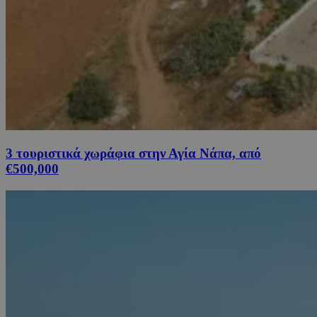
3 τουριστικά χωράφια στην Αγία Νάπα, από
€500,000