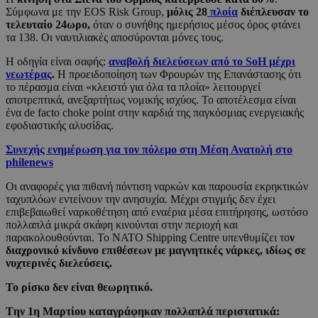
Σύμφωνα με την EOS Risk Group,
μόλις 28
πλοία
διέπλευσαν το
τελευταίο 24ωρο,
όταν ο συνήθης ημερήσιος μέσος όρος φτάνει
τα 138. Οι ναυτιλιακές αποσύρονται μόνες τους.
Η οδηγία είναι σαφής:
αναβολή διελεύσεων από το SoH μέχρι
νεωτέρας
.
Η προειδοποίηση των Φρουρών της Επανάστασης ότι
το πέρασμα είναι «κλειστό για όλα τα πλοία» λειτουργεί
αποτρεπτικά, ανεξαρτήτως νομικής ισχύος. Το αποτέλεσμα είναι
ένα de facto choke point στην καρδιά της παγκόσμιας ενεργειακής
εφοδιαστικής αλυσίδας.
Συνεχής ενημέρωση για τον πόλεμο στη Μέση Ανατολή στο
philenews
Οι αναφορές για πιθανή πόντιση ναρκών και παρουσία εκρηκτικών
ταχυπλόων εντείνουν την ανησυχία. Μέχρι στιγμής δεν έχει
επιβεβαιωθεί ναρκοθέτηση από εναέρια μέσα επιτήρησης, ωστόσο
πολλαπλά μικρά σκάφη κινούνται στην περιοχή και
παρακολουθούνται. Το ΝΑΤΟ Shipping Centre υπενθυμίζει το
ν
διαχρονικό κίνδυνο επιθέσεων με μαγνητικές νάρκες, ιδίως σε
νυχτερινές διελεύσεις.
Το ρίσκο δεν είναι θεωρητικό.
Tην 1η Μαρτίου καταγράφηκαν πολλαπλά περιστατικά: