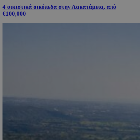
4 οικιστικά οικόπεδα στην Λακατάμεια, από
€100,000