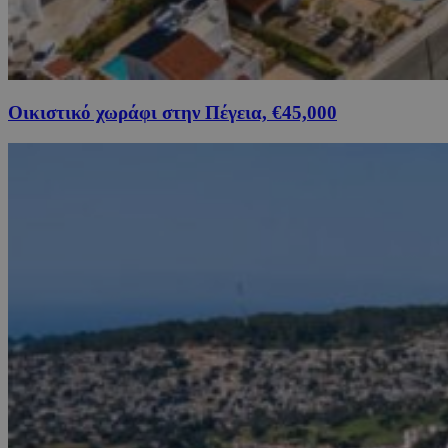
Οικιστικό χωράφι στην Πέγεια, €45,000