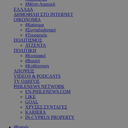
#Μέση Ανατολή
ΕΛΛΑΔΑ
ΔΗΜΟΦΙΛΗ ΣΤΟ INTERNET
ΟΙΚΟΝΟΜΙΑ
#Καύσιμα
#Συνταξιοδοτικό
#Τουρισμός
ΠΟΛΙΤΙΣΜΟΣ
ΑΤΖΕΝΤΑ
ΠΟΛΙΤΙΚΗ
#Κυπριακό
#Βουλή
#Κυβέρνηση
ΑΠΟΨΕΙΣ
VIDEOS & PODCASTS
TV ΟΔΗΓΟΣ
PHILENEWS NETWORK
EN.PHILENEWS.COM
LIKE
GOAL
ΧΡΥΣΕΣ ΣΥΝΤΑΓΕΣ
KARIERA
IN-CYPRUS PROPERTY
#Καιρός