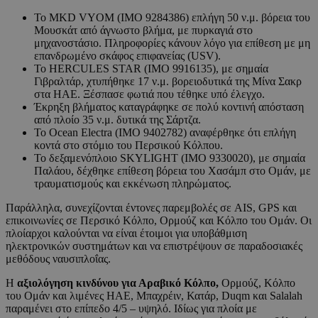
Το MKD VYOM (IMO 9284386) επλήγη 50 ν.μ. βόρεια του
Μουσκάτ από άγνωστο βλήμα, με πυρκαγιά στο
μηχανοστάσιο. Πληροφορίες κάνουν λόγο για επίθεση με μη
επανδρωμένο σκάφος επιφανείας (USV).
Το HERCULES STAR (IMO 9916135), με σημαία
Γιβραλτάρ, χτυπήθηκε 17 ν.μ. βορειοδυτικά της Μίνα Σακρ
στα ΗΑΕ. Ξέσπασε φωτιά που τέθηκε υπό έλεγχο.
Έκρηξη βλήματος καταγράφηκε σε πολύ κοντινή απόσταση
από πλοίο 35 ν.μ. δυτικά της Σάρτζα.
Το Ocean Electra (IMO 9402782) αναφέρθηκε ότι επλήγη
κοντά στο στόμιο του Περσικού Κόλπου.
Το δεξαμενόπλοιο SKYLIGHT (IMO 9330020), με σημαία
Παλάου, δέχθηκε επίθεση βόρεια του Χασάμπ στο Ομάν, με
τραυματισμούς και εκκένωση πληρώματος.
Παράλληλα, συνεχίζονται έντονες παρεμβολές σε AIS, GPS και
επικοινωνίες σε Περσικό Κόλπο, Ορμούζ και Κόλπο του Ομάν. Οι
πλοίαρχοι καλούνται να είναι έτοιμοι για υποβάθμιση
ηλεκτρονικών συστημάτων και να επιστρέψουν σε παραδοσιακές
μεθόδους ναυσιπλοΐας.
Η
αξιολόγηση κινδύνου για Αραβικό Κόλπο,
Ορμούζ, Κόλπο
του Ομάν και λιμένες ΗΑΕ, Μπαχρέιν, Κατάρ, Duqm και Salalah
παραμένει στο επίπεδο 4/5 – υψηλό. Ιδίως για πλοία με