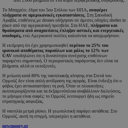
από 2.000 βλήματα σε ένα κύμα περιφερειακής σύγκρουσης.
Το Μπαχρέιν, έδρα του 5ου Στόλου των ΗΠΑ
, αναφέρει
πλήγματα σε αμερικανικές εγκαταστάσεις
. Στη Σαουδική
Αραβία, επιθέσεις με drones οδήγησαν σε άμεσες οδηγίες shelter in
place από την αμερικανική πρεσβεία. Στα ΗΑΕ,
πλήγματα και
θραύσματα από αναχαιτίσεις έπληξαν αστικές και ενεργειακές
υποδομές,
ενώ Αμερικανοί πολίτες καλούνται να αποχωρήσουν.
Η εκτίμηση ότι έχει χρησιμοποιηθεί
περίπου το 25% του
ιρανικού αποθέματος πυραύλων και μόλις το 12% των
UAV
υποδηλώνει ότι η δυνατότητα συνέχισης επιθέσεων
παραμένει σημαντική. Ο περιοριστικός παράγοντας δεν είναι τα
βλήματα, αλλά οι εκτοξευτές.
Η μείωση κατά 80% της ναυτιλιακής κίνησης στα Στενά του
Ορμούζ δεν είναι απλή αντίδραση της αγοράς. Είναι ένδειξη ότι ο
φόβος έχει αντικαταστήσει τη ροή. Όταν οι πλοιοκτήτες
αυτοπεριορίζονται και τα δεξαμενόπλοια αναβάλλουν διελεύσεις,
το μήνυμα είναι σαφές: το Ορμούζ λειτουργεί ήδη ως σημείο
στρατηγικής ασφυξίας.
Η ναυτιλία μετρά ρίσκο. Η γεωπολιτική παράγει αστάθεια. Στο
Ορμούζ, αυτή τη στιγμή, υπερισχύει η αστάθεια.
newmoney.gr