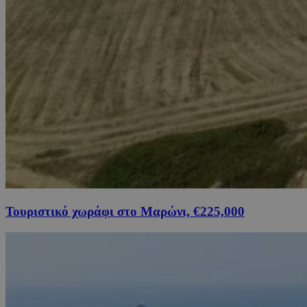
Τουριστικό χωράφι στο Μαρώνι, €225,000