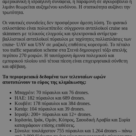
αμερικανική ή ισραηλινή συνάφεια, η παραμονή σε αγκυροβόλιο ή
λιμάνι θεωρείται αυξημένου κινδύνου. Η στατικότητα αυξάνει την
τρωτότητα.
Οι ναυτικές συνοδείες δεν προσφέρουν άμεση λύση. Το ιρανικό
οπλοστάσιο είναι πολυεπίπεδο: σύγχρονοι αντιπλοϊκοί cruise sea
skimmers με τελικούς ελιγμούς και ηλεκτρονικά αντίμετρα·
βαλλιστικοί αντιπλοϊκοί πύραυλοι με ταχύτητες πολλαπλάσιες των
cruise· UAV και USV σε μαζικές επιθέσεις κορεσμού. Το πέταλο
του traffic separation scheme στα Στενά δημιουργεί τόξο απειλής
περίπου 270 μοιρών. Η ταυτόχρονη άμυνα πολεμικού και
εμπορικού πλοίου υπό τέτοια πίεση είναι επιχειρησιακά σύνθετη
και αβέβαιη.
Τα περιφερειακά δεδομένα των τελευταίων ωρών
αποτυπώνουν το εύρος της κλιμάκωσης:
Μπαχρέιν: 70 πύραυλοι και 76 drones.
ΗΑΕ: 182 πύραυλοι και 689 drones.
Κουβέιτ: 178 πύραυλοι και 384 drones.
Κατάρ: 104 πύραυλοι και 39 drones.
Ισραήλ: 200+ πύραυλοι και 12+ drones.
Ιορδανία, Ιράκ, Ομάν, Κύπρος, Σαουδική Αραβία και Συρία
καταγράφουν επίσης επιθέσεις.
Σύνολο: τουλάχιστον 755 πύραυλοι και 1.264 drones – πάνω