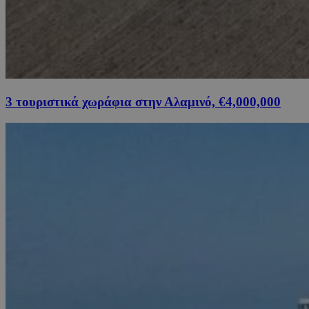
3 τουριστικά χωράφια στην Αλαμινό, €4,000,000