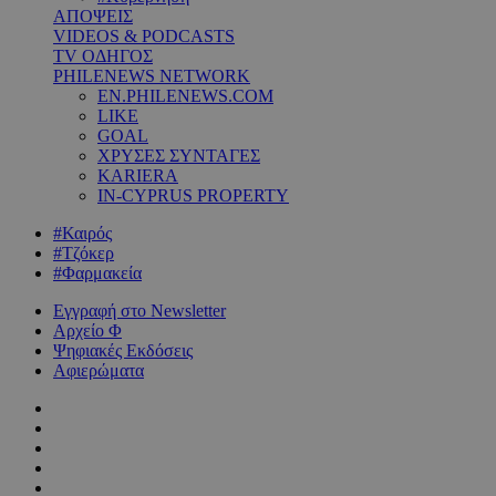
ΑΠΟΨΕΙΣ
VIDEOS & PODCASTS
TV ΟΔΗΓΟΣ
PHILENEWS NETWORK
EN.PHILENEWS.COM
LIKE
GOAL
ΧΡΥΣΕΣ ΣΥΝΤΑΓΕΣ
KARIERA
IN-CYPRUS PROPERTY
#Καιρός
#Τζόκερ
#Φαρμακεία
Εγγραφή στο Newsletter
Αρχείο Φ
Ψηφιακές Εκδόσεις
Αφιερώματα