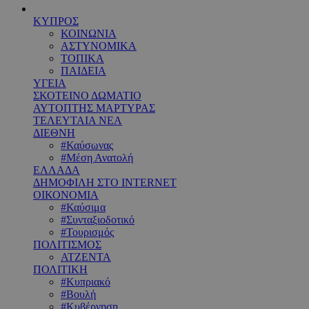
ΚΥΠΡΟΣ
ΚΟΙΝΩΝΙΑ
ΑΣΤΥΝΟΜΙΚΑ
ΤΟΠΙΚΑ
ΠΑΙΔΕΙΑ
ΥΓΕΙΑ
ΣΚΟΤΕΙΝΟ ΔΩΜΑΤΙΟ
ΑΥΤΟΠΤΗΣ ΜΑΡΤΥΡΑΣ
ΤΕΛΕΥΤΑΙΑ ΝΕΑ
ΔΙΕΘΝΗ
#Καύσωνας
#Μέση Ανατολή
ΕΛΛΑΔΑ
ΔΗΜΟΦΙΛΗ ΣΤΟ INTERNET
ΟΙΚΟΝΟΜΙΑ
#Καύσιμα
#Συνταξιοδοτικό
#Τουρισμός
ΠΟΛΙΤΙΣΜΟΣ
ΑΤΖΕΝΤΑ
ΠΟΛΙΤΙΚΗ
#Κυπριακό
#Βουλή
#Κυβέρνηση