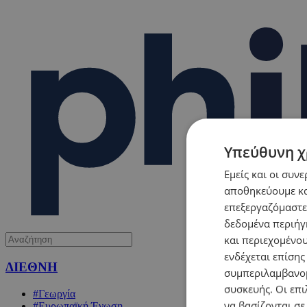
Υπεύθυνη χ
Εμείς και οι συν
αποθηκεύουμε κα
επεξεργαζόμαστε
δεδομένα περιήγη
και περιεχομένο
ενδέχεται επίσης
ΔΙΕΘΝΗ
συμπεριλαμβανομ
συσκευής. Οι επι
#Γεωργία
να βασίζονται σε
#Ευρωπαϊκή Ένωση