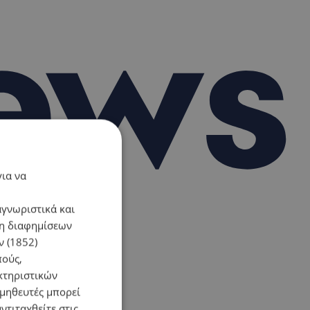
για να
αγνωριστικά και
ση διαφημίσεων
 (1852)
πούς,
κτηριστικών
ομηθευτές μπορεί
ντιταχθείτε στις