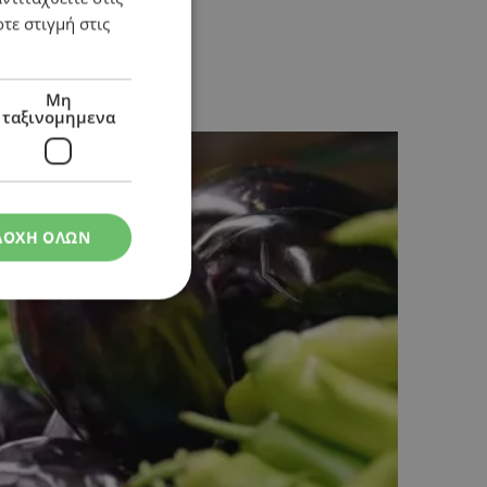
τε στιγμή στις
Μη
ταξινομημενα
ΔΟΧΗ ΟΛΩΝ