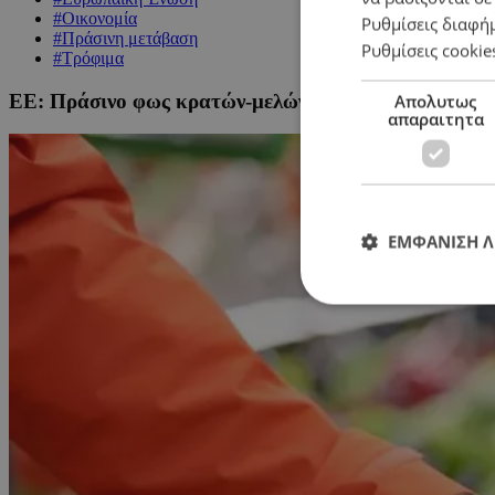
#Οικονομία
Ρυθμίσεις διαφή
#Πράσινη μετάβαση
Ρυθμίσεις cookie
#Τρόφιμα
ΕΕ: Πράσινο φως κρατών-μελών για παράταση προστ
Απολυτως
απαραιτητα
ΕΜΦΑΝΙΣΗ 