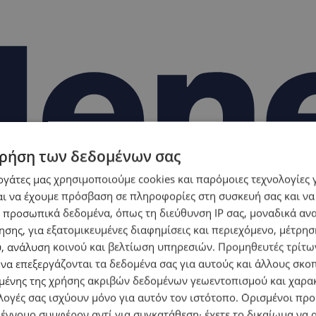
ρήση των δεδομένων σας
εργάτες μας χρησιμοποιούμε cookies και παρόμοιες τεχνολογίες 
ι να έχουμε πρόσβαση σε πληροφορίες στη συσκευή σας και να
 προσωπικά δεδομένα, όπως τη διεύθυνση IP σας, μοναδικά αν
σης, για εξατομικευμένες διαφημίσεις και περιεχόμενο, μέτρη
υ, ανάλυση κοινού και βελτίωση υπηρεσιών.
Προμηθευτές τρίτων
 να επεξεργάζονται τα δεδομένα σας για αυτούς και άλλους σκο
ένης της χρήσης ακριβών δεδομένων γεωεντοπισμού και χαρα
λογές σας ισχύουν μόνο για αυτόν τον ιστότοπο. Ορισμένοι πρ
 έννομο συμφέρον αντί για συγκατάθεση· έχετε το δικαίωμα να α