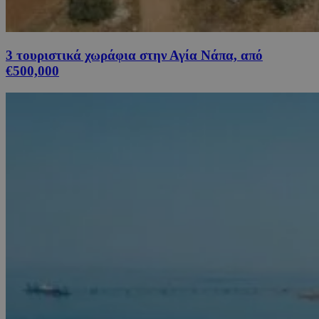
3 τουριστικά χωράφια στην Αγία Νάπα, από
€500,000