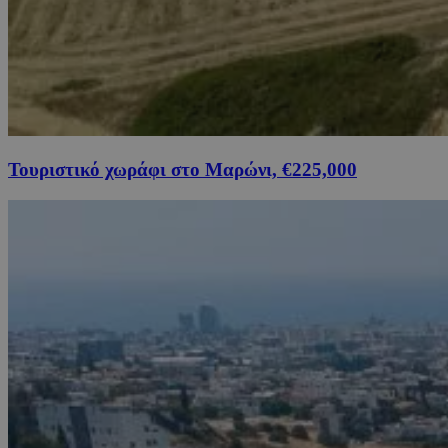
Τουριστικό χωράφι στο Μαρώνι, €225,000