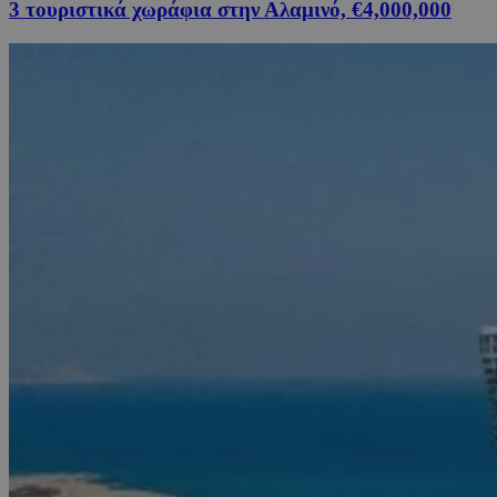
3 τουριστικά χωράφια στην Αλαμινό, €4,000,000