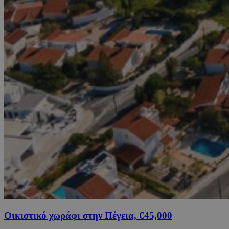
Οικιστικό χωράφι στην Πέγεια, €45,000