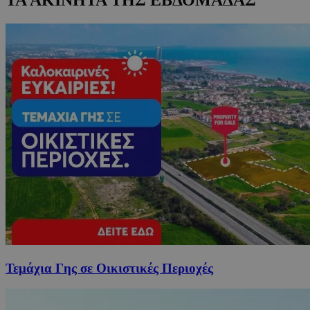
Τεμάχια Γης σε Οικιστικές Περιοχές