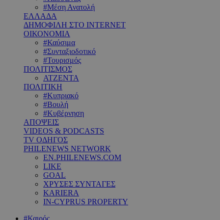
#Μέση Ανατολή
ΕΛΛΑΔΑ
ΔΗΜΟΦΙΛΗ ΣΤΟ INTERNET
ΟΙΚΟΝΟΜΙΑ
#Καύσιμα
#Συνταξιοδοτικό
#Τουρισμός
ΠΟΛΙΤΙΣΜΟΣ
ΑΤΖΕΝΤΑ
ΠΟΛΙΤΙΚΗ
#Κυπριακό
#Βουλή
#Κυβέρνηση
ΑΠΟΨΕΙΣ
VIDEOS & PODCASTS
TV ΟΔΗΓΟΣ
PHILENEWS NETWORK
EN.PHILENEWS.COM
LIKE
GOAL
ΧΡΥΣΕΣ ΣΥΝΤΑΓΕΣ
KARIERA
IN-CYPRUS PROPERTY
#Καιρός