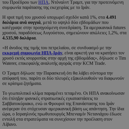
του Προέδρου των
ΗΠΑ
, Ντόναλντ Τραμπ, για την προτεινόμενη
συμφωνία παράτασης της εκεχειρίας με το Ιράν.
Η spot τιμή του χρυσού υποχωρεί σχεδόν κατά 1%, στα
4.491
δολάρια ανά ουγγιά
, μετά το υψηλό δύο εβδομάδων που
κατέγραψε στην προηγούμενη συνεδρίαση. Τα αμερικανικά futures
χρυσού, παραδόσεως Αυγούστου, σημειώνουν απώλειες 1,2%, στα
4.535,90 δολάρια
.
«Η άνοδος της τιμής του πετρελαίου, σε συνδυασμό με την
εκκρεμή συμφωνία ΗΠΑ-Ιράν
, είναι αρκετή για να κρατήσει τον
χρυσό εκτός ισορροπίας στην αρχή της εβδομάδας», δήλωσε ο Tim
Waterer, επικεφαλής αναλυτής αγοράς στην KCM Trade.
Ο Τραμπ δήλωσε την Παρασκευή ότι θα λάβει σύντομα την
απόφασή του, παρότι οι δύο πλευρές εξακολουθούν να διαφωνούν
σε κρίσιμα ζητήματα.
Το γεωπολιτικό κλίμα παραμένει τεταμένο. Οι ΗΠΑ ανακοίνωσαν
ότι έπληξαν ιρανικές στρατιωτικές εγκαταστάσεις το
Σαββατοκύριακο, ενώ οι Φρουροί της Επανάστασης του Ιράν
ανέφεραν ότι στόχευσαν αμερικανική βάση ως απάντηση. Την ίδια
ώρα, ο Ισραηλινός πρωθυπουργός Μπενιαμίν Νετανιάχου έδωσε
εντολή στα στρατεύματα να συνεχίσουν την προέλαση στον
Λίβανο.