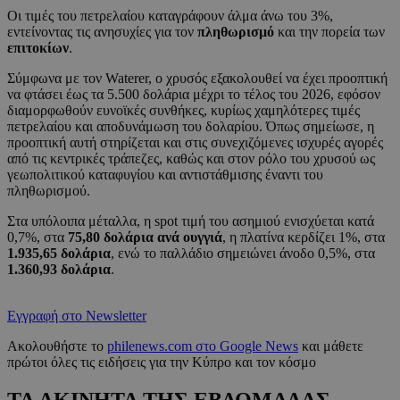
Οι τιμές του πετρελαίου καταγράφουν άλμα άνω του 3%,
εντείνοντας τις ανησυχίες για τον
πληθωρισμό
και την πορεία των
επιτοκίων
.
Σύμφωνα με τον Waterer, ο χρυσός εξακολουθεί να έχει προοπτική
να φτάσει έως τα 5.500 δολάρια μέχρι το τέλος του 2026, εφόσον
διαμορφωθούν ευνοϊκές συνθήκες, κυρίως χαμηλότερες τιμές
πετρελαίου και αποδυνάμωση του δολαρίου. Όπως σημείωσε, η
προοπτική αυτή στηρίζεται και στις συνεχιζόμενες ισχυρές αγορές
από τις κεντρικές τράπεζες, καθώς και στον ρόλο του χρυσού ως
γεωπολιτικού καταφυγίου και αντιστάθμισης έναντι του
πληθωρισμού.
Στα υπόλοιπα μέταλλα, η spot τιμή του ασημιού ενισχύεται κατά
0,7%, στα
75,80 δολάρια ανά ουγγιά
, η πλατίνα κερδίζει 1%, στα
1.935,65 δολάρια
, ενώ το παλλάδιο σημειώνει άνοδο 0,5%, στα
1.360,93 δολάρια
.
Εγγραφή στο Newsletter
Ακολουθήστε το
philenews.com στο Google News
και μάθετε
πρώτοι όλες τις ειδήσεις για την Κύπρο και τον κόσμο
ΤΑ ΑΚΙΝΗΤΑ ΤΗΣ ΕΒΔΟΜΑΔΑΣ