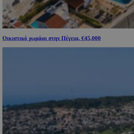
Οικιστικό χωράφι στην Πέγεια, €45,000