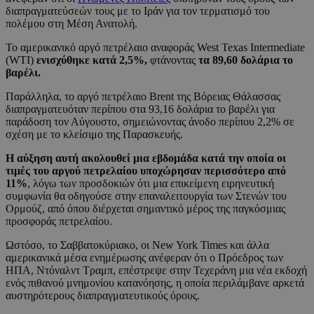
διαπραγματεύσεών τους με το Ιράν για τον τερματισμό του
πολέμου στη Μέση Ανατολή.
Το αμερικανικό αργό πετρέλαιο αναφοράς West Texas Intermediate
(WTI)
ενισχύθηκε κατά 2,5%,
φτάνοντας
τα 89,60 δολάρια το
βαρέλι.
Παράλληλα, το αργό πετρέλαιο Brent της Βόρειας Θάλασσας
διαπραγματευόταν περίπου στα 93,16 δολάρια το βαρέλι για
παράδοση τον Αύγουστο, σημειώνοντας άνοδο περίπου 2,2% σε
σχέση με το κλείσιμο της Παρασκευής.
Η αύξηση αυτή ακολουθεί μια εβδομάδα κατά την οποία οι
τιμές του αργού πετρελαίου υποχώρησαν περισσότερο από
11%
, λόγω των προσδοκιών ότι μια επικείμενη ειρηνευτική
συμφωνία θα οδηγούσε στην επαναλειτουργία των Στενών του
Ορμούζ, από όπου διέρχεται σημαντικό μέρος της παγκόσμιας
προσφοράς πετρελαίου.
Ωστόσο, το Σαββατοκύριακο, οι New York Times και άλλα
αμερικανικά μέσα ενημέρωσης ανέφεραν ότι ο Πρόεδρος των
ΗΠΑ, Ντόναλντ Τραμπ, επέστρεψε στην Τεχεράνη μια νέα εκδοχή
ενός πιθανού μνημονίου κατανόησης, η οποία περιλάμβανε αρκετά
αυστηρότερους διαπραγματευτικούς όρους.