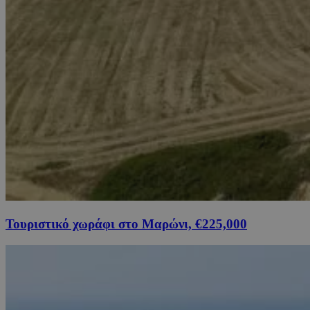
Τουριστικό χωράφι στο Μαρώνι, €225,000