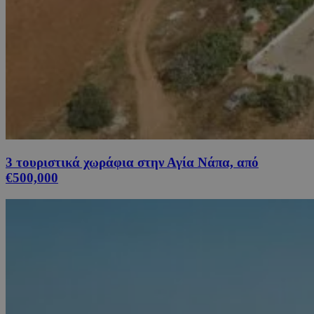
3 τουριστικά χωράφια στην Αγία Νάπα, από
€500,000