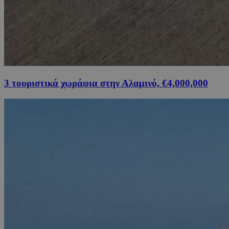
3 τουριστικά χωράφια στην Αλαμινό, €4,000,000