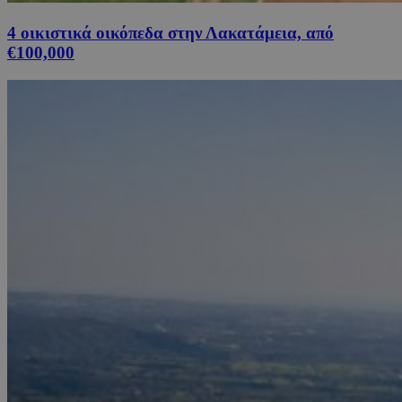
4 οικιστικά οικόπεδα στην Λακατάμεια, από
€100,000