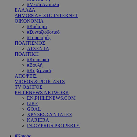
#Μέση Ανατολή
ΕΛΛΑΔΑ
ΔΗΜΟΦΙΛΗ ΣΤΟ INTERNET
ΟΙΚΟΝΟΜΙΑ
#Καύσιμα
#Συνταξιοδοτικό
#Τουρισμός
ΠΟΛΙΤΙΣΜΟΣ
ΑΤΖΕΝΤΑ
ΠΟΛΙΤΙΚΗ
#Κυπριακό
#Βουλή
#Κυβέρνηση
ΑΠΟΨΕΙΣ
VIDEOS & PODCASTS
TV ΟΔΗΓΟΣ
PHILENEWS NETWORK
EN.PHILENEWS.COM
LIKE
GOAL
ΧΡΥΣΕΣ ΣΥΝΤΑΓΕΣ
KARIERA
IN-CYPRUS PROPERTY
#Καιρός