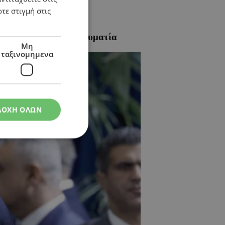
τε στιγμή στις
εισόδια με Έλληνα τραυματία
Μη
ταξινομημενα
ΔΟΧΗ ΟΛΩΝ