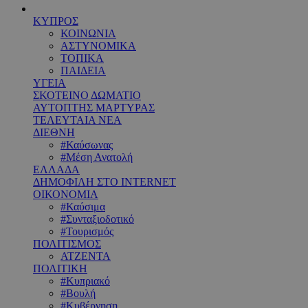
ΚΥΠΡΟΣ
ΚΟΙΝΩΝΙΑ
ΑΣΤΥΝΟΜΙΚΑ
ΤΟΠΙΚΑ
ΠΑΙΔΕΙΑ
ΥΓΕΙΑ
ΣΚΟΤΕΙΝΟ ΔΩΜΑΤΙΟ
ΑΥΤΟΠΤΗΣ ΜΑΡΤΥΡΑΣ
ΤΕΛΕΥΤΑΙΑ ΝΕΑ
ΔΙΕΘΝΗ
#Καύσωνας
#Μέση Ανατολή
ΕΛΛΑΔΑ
ΔΗΜΟΦΙΛΗ ΣΤΟ INTERNET
ΟΙΚΟΝΟΜΙΑ
#Καύσιμα
#Συνταξιοδοτικό
#Τουρισμός
ΠΟΛΙΤΙΣΜΟΣ
ΑΤΖΕΝΤΑ
ΠΟΛΙΤΙΚΗ
#Κυπριακό
#Βουλή
#Κυβέρνηση