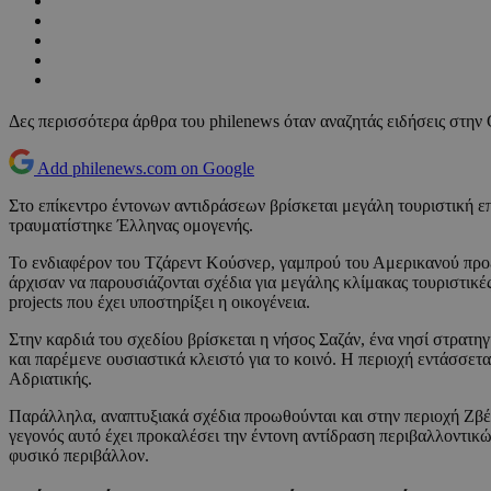
Δες περισσότερα άρθρα του philenews όταν αναζητάς ειδήσεις στην
Add philenews.com on Google
Στο επίκεντρο έντονων αντιδράσεων βρίσκεται μεγάλη τουριστική 
τραυματίστηκε Έλληνας ομογενής.
Το ενδιαφέρον του Τζάρεντ Κούσνερ, γαμπρού του Αμερικανού πρ
άρχισαν να παρουσιάζονται σχέδια για μεγάλης κλίμακας τουριστικές
projects που έχει υποστηρίξει η οικογένεια.
Στην καρδιά του σχεδίου βρίσκεται η νήσος Σαζάν, ένα νησί στρατη
και παρέμενε ουσιαστικά κλειστό για το κοινό. Η περιοχή εντάσσετ
Αδριατικής.
Παράλληλα, αναπτυξιακά σχέδια προωθούνται και στην περιοχή Ζβέρ
γεγονός αυτό έχει προκαλέσει την έντονη αντίδραση περιβαλλοντικώ
φυσικό περιβάλλον.