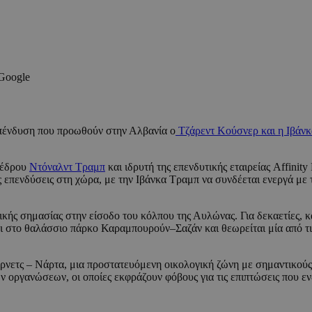
 Google
επένδυση που προωθούν στην Αλβανία ο
Τζάρεντ Κούσνερ και η Ιβάνκ
οέδρου
Ντόναλντ Τραμπ
και ιδρυτή της επενδυτικής εταιρείας Affinity
 επενδύσεις στη χώρα, με την Ιβάνκα Τραμπ να συνδέεται ενεργά με τ
γικής σημασίας στην είσοδο του κόλπου της Αυλώνας. Για δεκαετίες, 
αι στο θαλάσσιο πάρκο Καραμπουρούν–Σαζάν και θεωρείται μία από τις
νετς – Νάρτα, μια προστατευόμενη οικολογική ζώνη με σημαντικούς υ
ν οργανώσεων, οι οποίες εκφράζουν φόβους για τις επιπτώσεις που εν