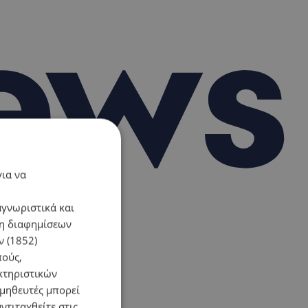
για να
αγνωριστικά και
ση διαφημίσεων
 (1852)
πούς,
κτηριστικών
ομηθευτές μπορεί
ντιταχθείτε στις