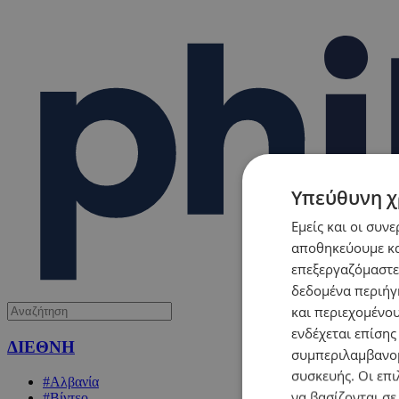
Υπεύθυνη χ
Εμείς και οι συν
αποθηκεύουμε κα
επεξεργαζόμαστε
δεδομένα περιήγη
και περιεχομένο
ενδέχεται επίσης
ΔΙΕΘΝΗ
συμπεριλαμβανομ
συσκευής. Οι επι
#Αλβανία
να βασίζονται σε
#Βίντεο