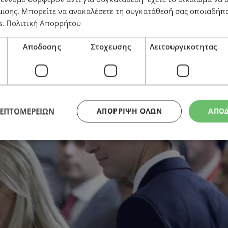
μισης
. Μπορείτε να ανακαλέσετε τη συγκατάθεσή σας οποιαδήπο
s
.
Πολιτική Απορρήτου
 του Τραμπ στην Αλβανία – Πώς κατέληξε σε βίαια επ
Αποδοσης
Στοχευσης
Λειτουργικοτητας
ΛΕΠΤΟΜΕΡΕΙΩΝ
ΑΠΌΡΡΙΨΗ ΌΛΩΝ
ΑΠΟ