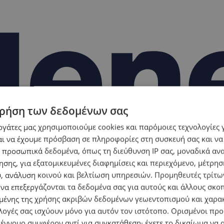
ρήση των δεδομένων σας
εργάτες μας χρησιμοποιούμε cookies και παρόμοιες τεχνολογίες 
ι να έχουμε πρόσβαση σε πληροφορίες στη συσκευή σας και να
 προσωπικά δεδομένα, όπως τη διεύθυνση IP σας, μοναδικά αν
σης, για εξατομικευμένες διαφημίσεις και περιεχόμενο, μέτρη
υ, ανάλυση κοινού και βελτίωση υπηρεσιών.
Προμηθευτές τρίτων
 να επεξεργάζονται τα δεδομένα σας για αυτούς και άλλους σκο
ένης της χρήσης ακριβών δεδομένων γεωεντοπισμού και χαρα
λογές σας ισχύουν μόνο για αυτόν τον ιστότοπο. Ορισμένοι πρ
 έννομο συμφέρον αντί για συγκατάθεση· έχετε το δικαίωμα να α