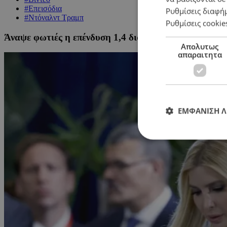
#Επεισόδια
Ρυθμίσεις διαφή
#Ντόναλντ Τραμπ
Ρυθμίσεις cookie
Άναψε φωτιές η επένδυση 1,4 δισ. ευρώ του γαμπρού
Απολυτως
απαραιτητα
ΕΜΦΑΝΙΣΗ 