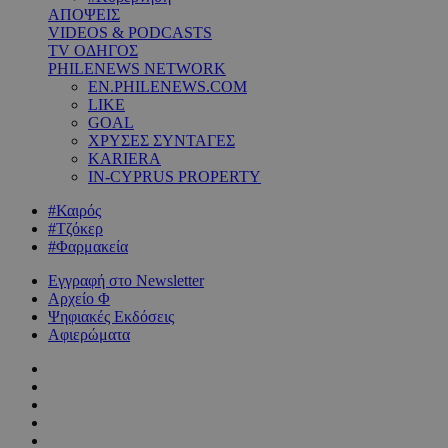
ΑΠΟΨΕΙΣ
VIDEOS & PODCASTS
TV ΟΔΗΓΟΣ
PHILENEWS NETWORK
EN.PHILENEWS.COM
LIKE
GOAL
ΧΡΥΣΕΣ ΣΥΝΤΑΓΕΣ
KARIERA
IN-CYPRUS PROPERTY
#Καιρός
#Τζόκερ
#Φαρμακεία
Εγγραφή στο Newsletter
Αρχείο Φ
Ψηφιακές Εκδόσεις
Αφιερώματα