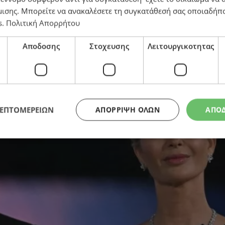
μισης
. Μπορείτε να ανακαλέσετε τη συγκατάθεσή σας οποιαδήπο
s
.
Πολιτική Απορρήτου
υριστικό θέρετρο 4 δισ. ευρώ στην αλβανική Ριβιέρα:
Αποδοσης
Στοχευσης
Λειτουργικοτητας
ΛΕΠΤΟΜΕΡΕΙΩΝ
ΑΠΌΡΡΙΨΗ ΌΛΩΝ
ΑΠΟ