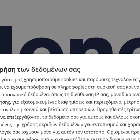
ρήση των δεδομένων σας
εργάτες μας χρησιμοποιούμε cookies και παρόμοιες τεχνολογίες 
ι να έχουμε πρόσβαση σε πληροφορίες στη συσκευή σας και να
 προσωπικά δεδομένα, όπως τη διεύθυνση IP σας, μοναδικά αν
σης, για εξατομικευμένες διαφημίσεις και περιεχόμενο, μέτρη
υ, ανάλυση κοινού και βελτίωση υπηρεσιών.
Προμηθευτές τρίτων
 να επεξεργάζονται τα δεδομένα σας για αυτούς και άλλους σκο
ένης της χρήσης ακριβών δεδομένων γεωεντοπισμού και χαρα
λογές σας ισχύουν μόνο για αυτόν τον ιστότοπο. Ορισμένοι πρ
 έννομο συμφέρον αντί για συγκατάθεση· έχετε το δικαίωμα να α