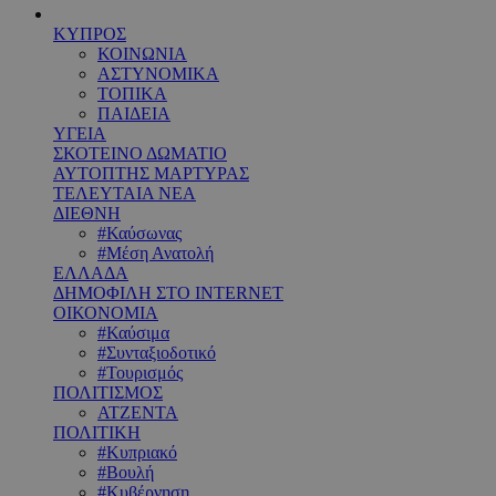
ΚΥΠΡΟΣ
ΚΟΙΝΩΝΙΑ
ΑΣΤΥΝΟΜΙΚΑ
ΤΟΠΙΚΑ
ΠΑΙΔΕΙΑ
ΥΓΕΙΑ
ΣΚΟΤΕΙΝΟ ΔΩΜΑΤΙΟ
ΑΥΤΟΠΤΗΣ ΜΑΡΤΥΡΑΣ
ΤΕΛΕΥΤΑΙΑ ΝΕΑ
ΔΙΕΘΝΗ
#Καύσωνας
#Μέση Ανατολή
ΕΛΛΑΔΑ
ΔΗΜΟΦΙΛΗ ΣΤΟ INTERNET
ΟΙΚΟΝΟΜΙΑ
#Καύσιμα
#Συνταξιοδοτικό
#Τουρισμός
ΠΟΛΙΤΙΣΜΟΣ
ΑΤΖΕΝΤΑ
ΠΟΛΙΤΙΚΗ
#Κυπριακό
#Βουλή
#Κυβέρνηση