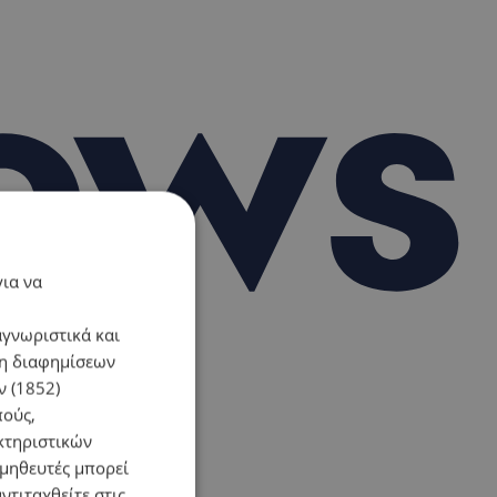
για να
αγνωριστικά και
ση διαφημίσεων
 (1852)
πούς,
κτηριστικών
ομηθευτές μπορεί
ντιταχθείτε στις