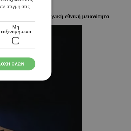
τε στιγμή στις
 Γιατί αντιδρά η ελληνική εθνική μειονότητα
Μη
ταξινομημενα
ΔΟΧΗ ΟΛΩΝ