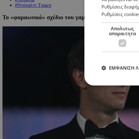
#Ντόναλντ Τραμπ
Ρυθμίσεις διαφή
Ρυθμίσεις cookie
Το «φαραωνικό» σχέδιο του γαμπρού του Τραμπ για το
Απολυτως
απαραιτητα
ΕΜΦΑΝΙΣΗ 