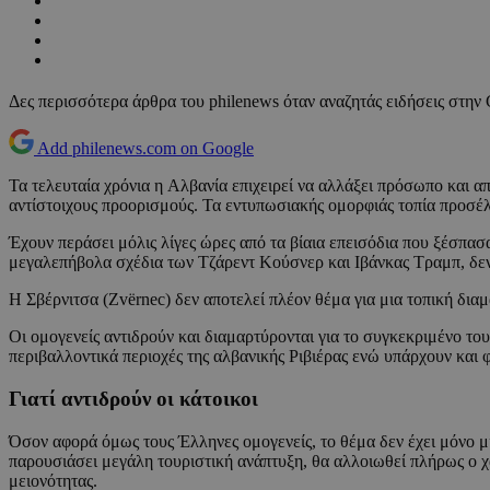
Δες περισσότερα άρθρα του philenews όταν αναζητάς ειδήσεις στην
Add philenews.com on Google
Τα τελευταία χρόνια η Αλβανία επιχειρεί να αλλάξει πρόσωπο και απ
αντίστοιχους προορισμούς. Τα εντυπωσιακής ομορφιάς τοπία προσέ
Έχουν περάσει μόλις λίγες ώρες από τα βίαια επεισόδια που ξέσπασ
μεγαλεπήβολα σχέδια των Τζάρεντ Κούσνερ και Ιβάνκας Τραμπ, δεν 
Η Σβέρνιτσα (Zvërnec) δεν αποτελεί πλέον θέμα για μια τοπική διαμ
Οι ομογενείς αντιδρούν και διαμαρτύρονται για το συγκεκριμένο του
περιβαλλοντικά περιοχές της αλβανικής Ριβιέρας ενώ υπάρχουν και φ
Γιατί αντιδρούν οι κάτοικοι
Όσον αφορά όμως τους Έλληνες ομογενείς, το θέμα δεν έχει μόνο μι
παρουσιάσει μεγάλη τουριστική ανάπτυξη, θα αλλοιωθεί πλήρως ο χαρα
μειονότητας.