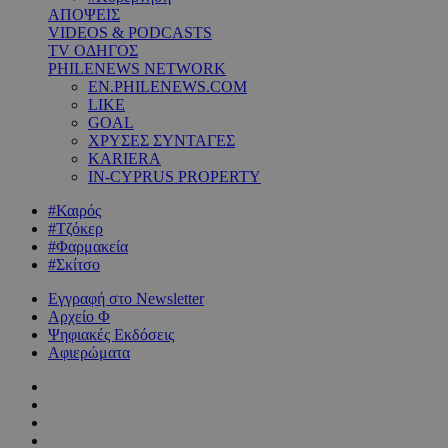
ΑΠΟΨΕΙΣ
VIDEOS & PODCASTS
TV ΟΔΗΓΟΣ
PHILENEWS NETWORK
EN.PHILENEWS.COM
LIKE
GOAL
ΧΡΥΣΕΣ ΣΥΝΤΑΓΕΣ
KARIERA
IN-CYPRUS PROPERTY
#Καιρός
#Τζόκερ
#Φαρμακεία
#Σκίτσο
Εγγραφή στο Newsletter
Αρχείο Φ
Ψηφιακές Εκδόσεις
Αφιερώματα