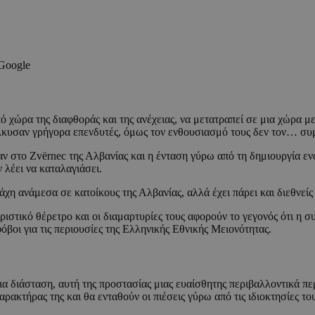
 Google
ό χώρα της διαφθοράς και της ανέχειας, να μετατραπεί σε μια χώρα μ
λκυσαν γρήγορα επενδυτές, όμως τον ενθουσιασμό τους δεν τον… συμ
αν στο Zvërnec της Αλβανίας και η ένταση γύρω από τη δημιουργία εν
λέει να καταλαγιάσει.
άχη ανάμεσα σε κατοίκους της Αλβανίας, αλλά έχει πάρει και διεθνείς
ριστικό θέρετρο και οι διαμαρτυρίες τους αφορούν το γεγονός ότι η σ
όβοι για τις περιουσίες της Ελληνικής Εθνικής Μειονότητας.
α διάσταση, αυτή της προστασίας μιας ευαίσθητης περιβαλλοντικά πε
κτήρας της και θα ενταθούν οι πιέσεις γύρω από τις ιδιοκτησίες τους