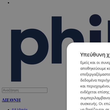
Υπεύθυνη χ
Εμείς και οι συν
αποθηκεύουμε κα
επεξεργαζόμαστε
δεδομένα περιήγη
και περιεχομένο
ενδέχεται επίσης
συμπεριλαμβανομ
ΔΙΕΘΝΗ
συσκευής. Οι επι
να βασίζονται σε
#Αλβανία