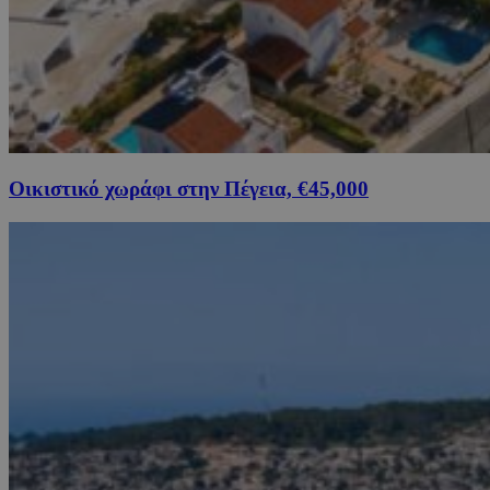
Οικιστικό χωράφι στην Πέγεια, €45,000