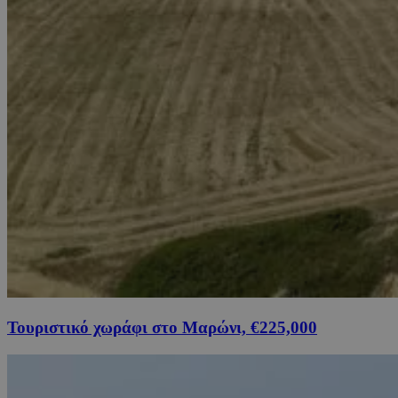
Τουριστικό χωράφι στο Μαρώνι, €225,000