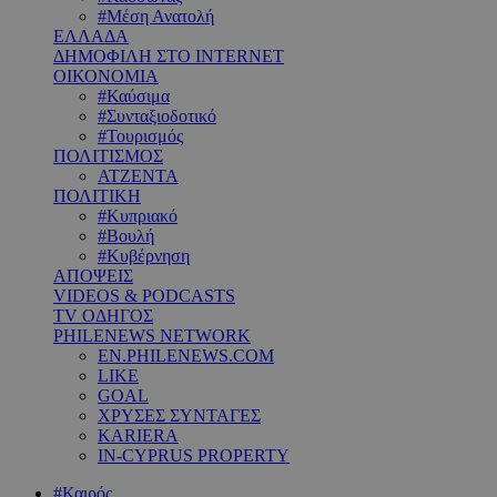
#Μέση Ανατολή
ΕΛΛΑΔΑ
ΔΗΜΟΦΙΛΗ ΣΤΟ INTERNET
ΟΙΚΟΝΟΜΙΑ
#Καύσιμα
#Συνταξιοδοτικό
#Τουρισμός
ΠΟΛΙΤΙΣΜΟΣ
ΑΤΖΕΝΤΑ
ΠΟΛΙΤΙΚΗ
#Κυπριακό
#Βουλή
#Κυβέρνηση
ΑΠΟΨΕΙΣ
VIDEOS & PODCASTS
TV ΟΔΗΓΟΣ
PHILENEWS NETWORK
EN.PHILENEWS.COM
LIKE
GOAL
ΧΡΥΣΕΣ ΣΥΝΤΑΓΕΣ
KARIERA
IN-CYPRUS PROPERTY
#Καιρός