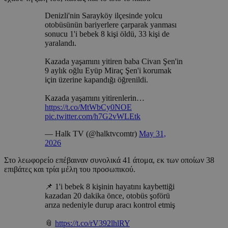
Denizli'nin Sarayköy ilçesinde yolcu
otobüsünün bariyerlere çarparak yanması
sonucu 1'i bebek 8 kişi öldü, 33 kişi de
yaralandı.
Kazada yaşamını yitiren baba Civan Şen'in
9 aylık oğlu Eyüp Miraç Şen'i korumak
için üzerine kapandığı öğrenildi.
Kazada yaşamını yitirenlerin…
https://t.co/MtWbCy0NOE
pic.twitter.com/h7G2vWLEtk
— Halk TV (@halktvcomtr)
May 31,
2026
Στο λεωφορείο επέβαιναν συνολικά 41 άτομα, εκ των οποίων 38
επιβάτες και τρία μέλη του προσωπικού.
📌 1'i bebek 8 kişinin hayatını kaybettiği
kazadan 20 dakika önce, otobüs şoförü
arıza nedeniyle durup aracı kontrol etmiş
📎
https://t.co/rV392lhlRY