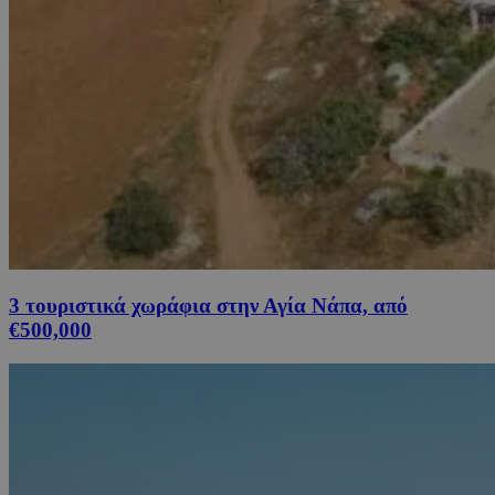
3 τουριστικά χωράφια στην Αγία Νάπα, από
€500,000