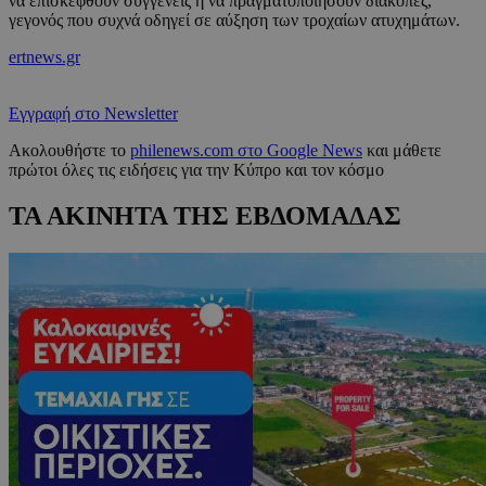
να επισκεφθούν συγγενείς ή να πραγματοποιήσουν διακοπές,
γεγονός που συχνά οδηγεί σε αύξηση των τροχαίων ατυχημάτων.
ertnews.gr
Εγγραφή στο Newsletter
Ακολουθήστε το
philenews.com στο Google News
και μάθετε
πρώτοι όλες τις ειδήσεις για την Κύπρο και τον κόσμο
ΤΑ ΑΚΙΝΗΤΑ ΤΗΣ ΕΒΔΟΜΑΔΑΣ