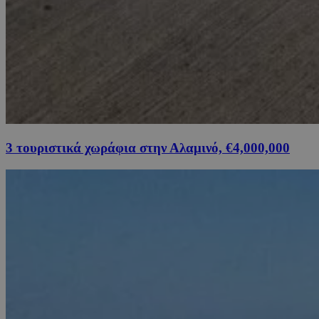
3 τουριστικά χωράφια στην Αλαμινό, €4,000,000