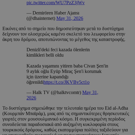
pic.twitter.com/WU7PzZ3jWv
— Demirören Haber Ajansı
(@dhainternet)
May 31, 2026
Εικόνες από το σημείο που δημοσιεύτηκαν μετά το δυστύχημα
δείχνουν τον ολοσχερώς καμένο σκελετό του λεωφορείου στην
άκρη του δρόμου, αποτυπώνοντας το μέγεθος της καταστροφής.
Denizli'deki feci kazada ölenlerin
kimlikleri belli oldu
Kazada yaşamını yitiren baba Civan Şen'in
9 aylık oğlu Eyüp Miraç Şen'i korumak
için üzerine kapandığı
öğrenildi
https://t.co/JKVBv5ct1o
— Halk TV (@halktvcomtr)
May 31,
2026
Το δυστύχημα σημειώθηκε την τελευταία ημέρα του Eid al-Adha
(Κουρμπάν Μπαϊράμ), μιας από τις σημαντικότερες θρησκευτικές
γιορτές στον μουσουλμανικό κόσμο. Η συγκεκριμένη περίοδος
συνοδεύεται παραδοσιακά από αυξημένη κυκλοφορία στους
τουρκικούς δρόμους, καθώς εκατομμύρια πολίτες ταξιδεύουν για