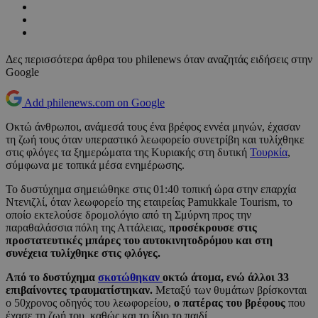
Δες περισσότερα άρθρα του philenews όταν αναζητάς ειδήσεις στην
Google
Add philenews.com on Google
Οκτώ άνθρωποι, ανάμεσά τους ένα βρέφος εννέα μηνών, έχασαν
τη ζωή τους όταν υπεραστικό λεωφορείο συνετρίβη και τυλίχθηκε
στις φλόγες τα ξημερώματα της Κυριακής στη δυτική
Τουρκία
,
σύμφωνα με τοπικά μέσα ενημέρωσης.
Το δυστύχημα σημειώθηκε στις 01:40 τοπική ώρα στην επαρχία
Ντενιζλί, όταν λεωφορείο της εταιρείας Pamukkale Tourism, το
οποίο εκτελούσε δρομολόγιο από τη Σμύρνη προς την
παραθαλάσσια πόλη της Αττάλειας,
προσέκρουσε στις
προστατευτικές μπάρες του αυτοκινητοδρόμου και στη
συνέχεια τυλίχθηκε στις φλόγες.
Από το δυστύχημα
σκοτώθηκαν
οκτώ άτομα, ενώ άλλοι 33
επιβαίνοντες τραυματίστηκαν.
Μεταξύ των θυμάτων βρίσκονται
ο 50χρονος οδηγός του λεωφορείου,
ο πατέρας του βρέφους
που
έχασε τη ζωή του, καθώς και το ίδιο το παιδί.