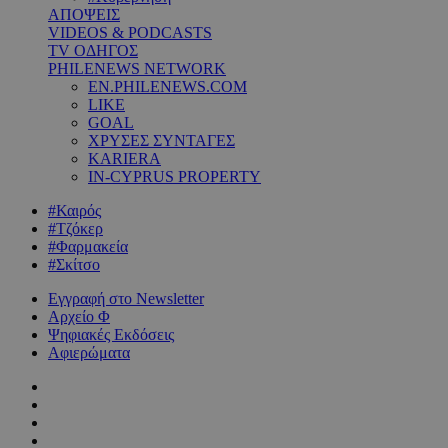
ΑΠΟΨΕΙΣ
VIDEOS & PODCASTS
TV ΟΔΗΓΟΣ
PHILENEWS NETWORK
EN.PHILENEWS.COM
LIKE
GOAL
ΧΡΥΣΕΣ ΣΥΝΤΑΓΕΣ
KARIERA
IN-CYPRUS PROPERTY
#Καιρός
#Τζόκερ
#Φαρμακεία
#Σκίτσο
Εγγραφή στο Newsletter
Αρχείο Φ
Ψηφιακές Εκδόσεις
Αφιερώματα