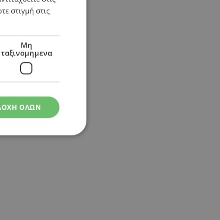
τε στιγμή στις
Μη
ταξινομημενα
ΔΟΧΗ ΟΛΩΝ