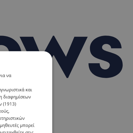
για να
αγνωριστικά και
ση διαφημίσεων
 (1913)
πούς,
κτηριστικών
ομηθευτές μπορεί
ντιταχθείτε στις