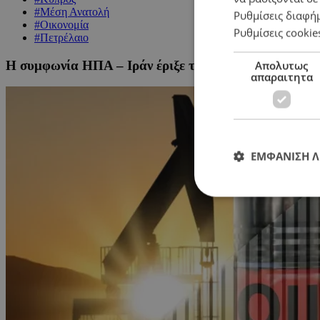
#Μέση Ανατολή
Ρυθμίσεις διαφή
#Οικονομία
Ρυθμίσεις cookie
#Πετρέλαιο
Η συμφωνία ΗΠΑ – Ιράν έριξε τις τιμές: Έπεσε κάτω 
Απολυτως
απαραιτητα
ΕΜΦΑΝΙΣΗ 