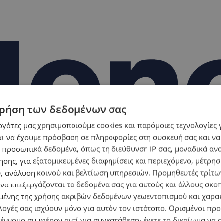
ρήση των δεδομένων σας
εργάτες μας χρησιμοποιούμε cookies και παρόμοιες τεχνολογίες 
ι να έχουμε πρόσβαση σε πληροφορίες στη συσκευή σας και να
 προσωπικά δεδομένα, όπως τη διεύθυνση IP σας, μοναδικά αν
σης, για εξατομικευμένες διαφημίσεις και περιεχόμενο, μέτρη
υ, ανάλυση κοινού και βελτίωση υπηρεσιών.
Προμηθευτές τρίτων
 να επεξεργάζονται τα δεδομένα σας για αυτούς και άλλους σκο
ένης της χρήσης ακριβών δεδομένων γεωεντοπισμού και χαρα
λογές σας ισχύουν μόνο για αυτόν τον ιστότοπο. Ορισμένοι πρ
 έννομο συμφέρον αντί για συγκατάθεση· έχετε το δικαίωμα να α