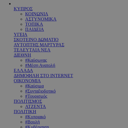
ΚΥΠΡΟΣ
ΚΟΙΝΩΝΙΑ
ΑΣΤΥΝΟΜΙΚΑ
ΤΟΠΙΚΑ
ΠΑΙΔΕΙΑ
ΥΓΕΙΑ
ΣΚΟΤΕΙΝΟ ΔΩΜΑΤΙΟ
ΑΥΤΟΠΤΗΣ ΜΑΡΤΥΡΑΣ
ΤΕΛΕΥΤΑΙΑ ΝΕΑ
ΔΙΕΘΝΗ
#Καύσωνας
#Μέση Ανατολή
ΕΛΛΑΔΑ
ΔΗΜΟΦΙΛΗ ΣΤΟ INTERNET
ΟΙΚΟΝΟΜΙΑ
#Καύσιμα
#Συνταξιοδοτικό
#Τουρισμός
ΠΟΛΙΤΙΣΜΟΣ
ΑΤΖΕΝΤΑ
ΠΟΛΙΤΙΚΗ
#Κυπριακό
#Βουλή
#Κυβέρνηση