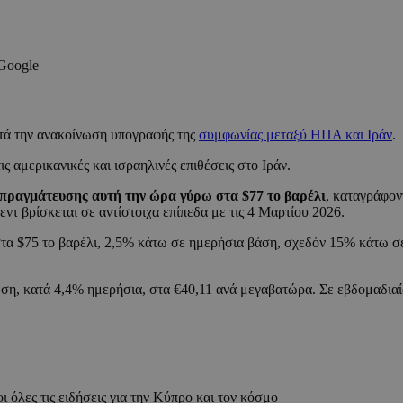
 Google
ετά την ανακοίνωση υπογραφής της
συμφωνίας μεταξύ ΗΠΑ και Ιράν
.
ς αμερικανικές και ισραηλινές επιθέσεις στο Ιράν.
απραγμάτευσης αυτή την ώρα γύρω στα $77 το βαρέλι
, καταγράφο
εντ βρίσκεται σε αντίστοιχα επίπεδα με τις 4 Μαρτίου 2026.
 στα $75 το βαρέλι, 2,5% κάτω σε ημερήσια βάση, σχεδόν 15% κάτω σ
ση, κατά 4,4% ημερήσια, στα €40,11 ανά μεγαβατώρα. Σε εβδομαδιαί
ι όλες τις ειδήσεις για την Κύπρο και τον κόσμο