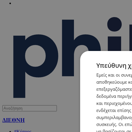
Υπεύθυνη χ
Εμείς και οι συν
αποθηκεύουμε κα
επεξεργαζόμαστε
δεδομένα περιήγη
και περιεχομένο
ενδέχεται επίσης
συμπεριλαμβανομ
ΔΙΕΘΝΗ
συσκευής. Οι επι
να βασίζονται σε
#Κύπρος