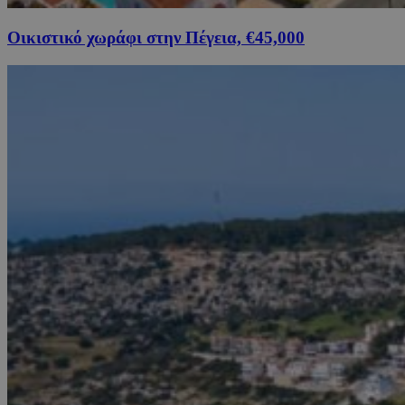
Οικιστικό χωράφι στην Πέγεια, €45,000