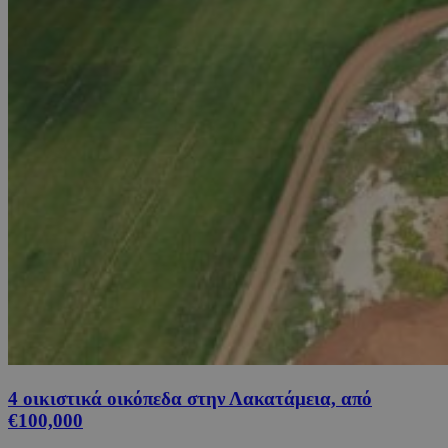
4 οικιστικά οικόπεδα στην Λακατάμεια, από
€100,000