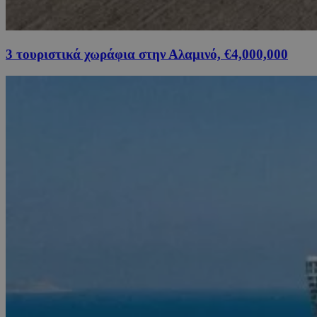
3 τουριστικά χωράφια στην Αλαμινό, €4,000,000