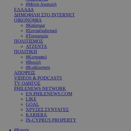
#Μέση Ανατολή
ΕΛΛΑΔΑ
ΔΗΜΟΦΙΛΗ ΣΤΟ INTERNET
ΟΙΚΟΝΟΜΙΑ
#Καύσιμα
#Συνταξιοδοτικό
#Τουρισμός
ΠΟΛΙΤΙΣΜΟΣ
ΑΤΖΕΝΤΑ
ΠΟΛΙΤΙΚΗ
#Κυπριακό
#Βουλή
#Κυβέρνηση
ΑΠΟΨΕΙΣ
VIDEOS & PODCASTS
TV ΟΔΗΓΟΣ
PHILENEWS NETWORK
EN.PHILENEWS.COM
LIKE
GOAL
ΧΡΥΣΕΣ ΣΥΝΤΑΓΕΣ
KARIERA
IN-CYPRUS PROPERTY
#Καιρός