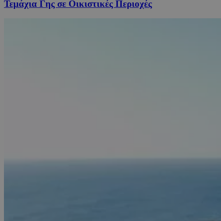
Τεμάχια Γης σε Οικιστικές Περιοχές