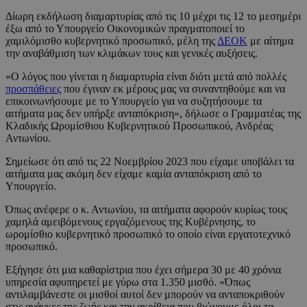
Δίωρη εκδήλωση διαμαρτυρίας από τις 10 μέχρι τις 12 το μεσημέρι
έξω από το Υπουργείο Οικονομικών πραγματοποιεί το
χαμιλόμισθο κυβερνητικό προσωπικό, μέλη της
ΔΕΟΚ
με αίτημα
την αναβάθμιση των κλιμάκων τους και γενικές αυξήσεις.
«Ο λόγος που γίνεται η διαμαρτυρία είναι διότι μετά από πολλές
προσπάθειες
που έγιναν εκ μέρους μας να συναντηθούμε και να
επικοινωνήσουμε με το Υπουργείο για να συζητήσουμε τα
αιτήματα μας δεν υπήρξε ανταπόκριση», δήλωσε ο Γραμματέας της
Κλαδικής Ωρομίσθιου Κυβερνητικού Προσωπικού, Ανδρέας
Αντωνίου.
Σημείωσε ότι από τις 22 Νοεμβρίου 2023 που είχαμε υποβάλει τα
αιτήματα μας ακόμη δεν είχαμε καμία ανταπόκριση από το
Υπουργείο.
Όπως ανέφερε ο κ. Αντωνίου, τα αιτήματα αφορούν κυρίως τους
χαμηλά αμειβόμενους εργαζόμενους της Κυβέρνησης, το
ωρομίσθιο κυβερνητικό προσωπικό το οποίο είναι εργατοτεχνικό
προσωπικό.
Εξήγησε ότι μια καθαρίστρια που έχει σήμερα 30 με 40 χρόνια
υπηρεσία αφυπηρετεί με γύρω στα 1.350 μισθό. «Όπως
αντιλαμβάνεστε οι μισθοί αυτοί δεν μπορούν να ανταποκριθούν
στις ανάγκες της ζωής και την ακρίβεια που βιώνουμε όλοι τα