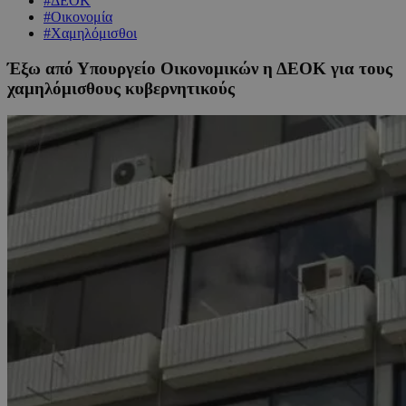
#ΔΕΟΚ
#Οικονομία
#Χαμηλόμισθοι
Έξω από Υπουργείο Οικονομικών η ΔΕΟΚ για τους
χαμηλόμισθους κυβερνητικούς