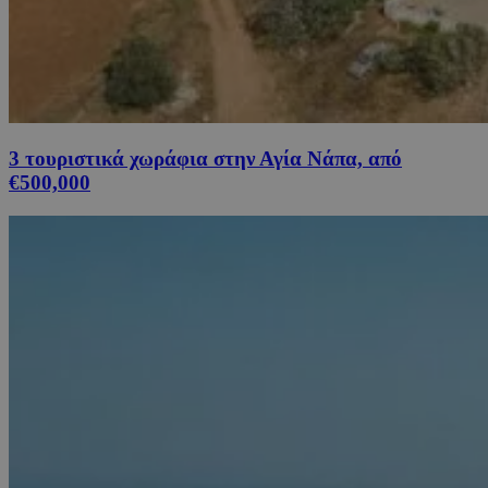
3 τουριστικά χωράφια στην Αγία Νάπα, από
€500,000