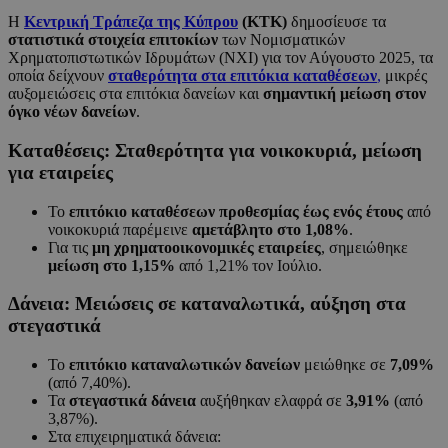
Η
Κεντρική Τράπεζα της Κύπρου
(ΚΤΚ)
δημοσίευσε τα
στατιστικά στοιχεία επιτοκίων
των Νομισματικών
Χρηματοπιστωτικών Ιδρυμάτων (ΝΧΙ) για τον Αύγουστο 2025, τα
οποία δείχνουν
σταθερότητα στα επιτόκια καταθέσεων
,
μικρές
αυξομειώσεις στα επιτόκια δανείων και
σημαντική μείωση στον
όγκο νέων δανείων
.
Καταθέσεις: Σταθερότητα για νοικοκυριά, μείωση
για εταιρείες
Το
επιτόκιο καταθέσεων προθεσμίας έως ενός έτους
από
νοικοκυριά παρέμεινε
αμετάβλητο στο 1,08%
.
Για τις
μη χρηματοοικονομικές εταιρείες
, σημειώθηκε
μείωση στο 1,15%
από 1,21% τον Ιούλιο.
Δάνεια: Μειώσεις σε καταναλωτικά, αύξηση στα
στεγαστικά
Το
επιτόκιο καταναλωτικών δανείων
μειώθηκε σε
7,09%
(από 7,40%).
Τα
στεγαστικά δάνεια
αυξήθηκαν ελαφρά σε
3,91%
(από
3,87%).
Στα επιχειρηματικά δάνεια: