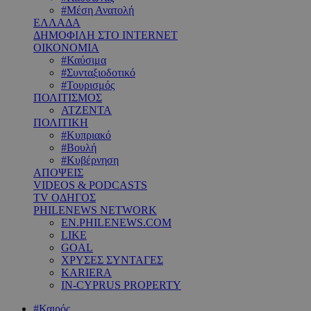
#Μέση Ανατολή
ΕΛΛΑΔΑ
ΔΗΜΟΦΙΛΗ ΣΤΟ INTERNET
ΟΙΚΟΝΟΜΙΑ
#Καύσιμα
#Συνταξιοδοτικό
#Τουρισμός
ΠΟΛΙΤΙΣΜΟΣ
ΑΤΖΕΝΤΑ
ΠΟΛΙΤΙΚΗ
#Κυπριακό
#Βουλή
#Κυβέρνηση
ΑΠΟΨΕΙΣ
VIDEOS & PODCASTS
TV ΟΔΗΓΟΣ
PHILENEWS NETWORK
EN.PHILENEWS.COM
LIKE
GOAL
ΧΡΥΣΕΣ ΣΥΝΤΑΓΕΣ
KARIERA
IN-CYPRUS PROPERTY
#Καιρός