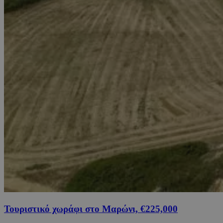
Τουριστικό χωράφι στο Μαρώνι, €225,000