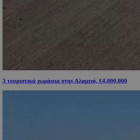
3 τουριστικά χωράφια στην Αλαμινό, €4,000,000