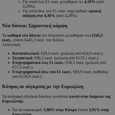
Για ποσά έως €1 εκατ. μειώθηκαν σε
4,19%
(από
4,29%).
Για ποσά άνω του €1 εκατ. σημειώθηκε
οριακή
αύξηση στο 4,30%
(από 4,29%).
Νέα δάνεια: Σημαντική κάμψη
Τα
καθαρά νέα δάνεια
τον Αύγουστο μειώθηκαν στα
€245,5
εκατ.
, έναντι €445,3 εκατ. τον Ιούλιο.
Αναλυτικά:
Καταναλωτικά
: €20,4 εκατ. (μείωση από €24,9 εκατ.).
Στεγαστικά
: €96,3 εκατ. (μείωση από €125,1 εκατ.).
Επιχειρηματικά έως €1 εκατ.
: €38,1 εκατ. (μείωση από
€57,3 εκατ.).
Επιχειρηματικά άνω του €1 εκατ.
: €83,9 εκατ. (κάθοδος
από €230,9 εκατ.).
Κύπρος σε σύγκριση με την Ευρωζώνη
Τα κυπριακά επιτόκια δανείων κινούνται
κοντά στον διάμεσο της
Ευρωζώνης
:
Για τα νοικοκυριά:
3,98% στην Κύπρο
έναντι
3,95% στην
Ευρωζώνη
.