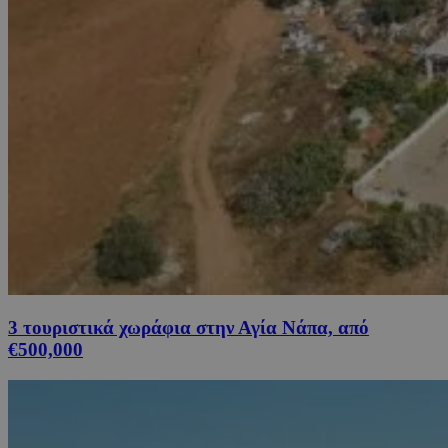
3 τουριστικά χωράφια στην Αγία Νάπα, από
€500,000