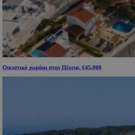
Οικιστικό χωράφι στην Πέγεια, €45,000