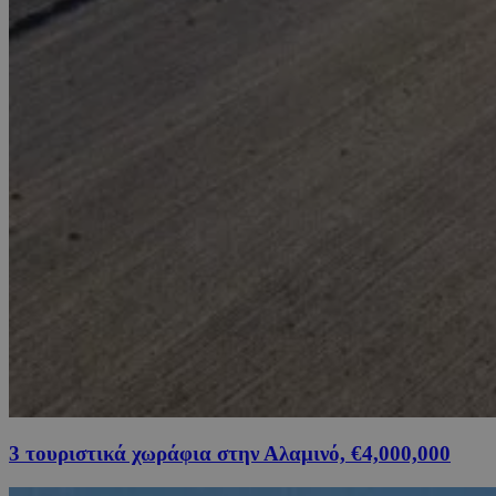
3 τουριστικά χωράφια στην Αλαμινό, €4,000,000