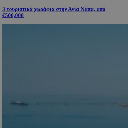
3 τουριστικά χωράφια στην Αγία Νάπα, από
€500,000