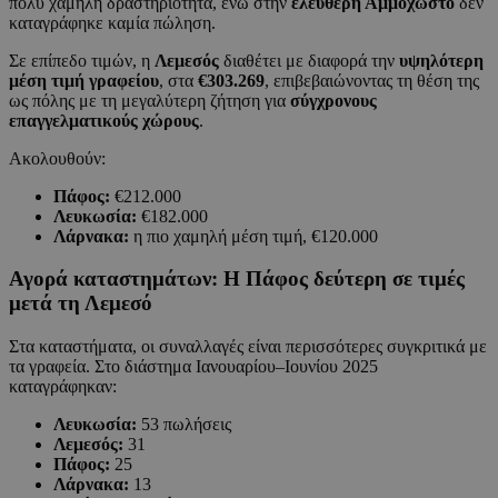
πολύ χαμηλή δραστηριότητα, ενώ στην
ελεύθερη Αμμόχωστο
δεν
καταγράφηκε καμία πώληση.
Σε επίπεδο τιμών, η
Λεμεσός
διαθέτει με διαφορά την
υψηλότερη
μέση τιμή γραφείου
, στα
€303.269
, επιβεβαιώνοντας τη θέση της
ως πόλης με τη μεγαλύτερη ζήτηση για
σύγχρονους
επαγγελματικούς χώρους
.
Ακολουθούν:
Πάφος:
€212.000
Λευκωσία:
€182.000
Λάρνακα:
η πιο χαμηλή μέση τιμή, €120.000
Αγορά καταστημάτων: Η Πάφος δεύτερη σε τιμές
μετά τη Λεμεσό
Στα καταστήματα, οι συναλλαγές είναι περισσότερες συγκριτικά με
τα γραφεία. Στο διάστημα Ιανουαρίου–Ιουνίου 2025
καταγράφηκαν:
Λευκωσία:
53 πωλήσεις
Λεμεσός:
31
Πάφος:
25
Λάρνακα:
13