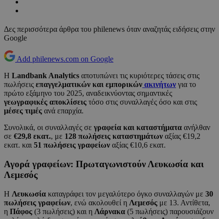
Δες περισσότερα άρθρα του philenews όταν αναζητάς ειδήσεις στην
Google
Add philenews.com on Google
Η
Landbank Analytics
αποτυπώνει τις κυριότερες τάσεις στις
πωλήσεις
επαγγελματικών και εμπορικών
ακινήτων
για το
πρώτο εξάμηνο του 2025, αναδεικνύοντας σημαντικές
γεωγραφικές αποκλίσεις
τόσο στις συναλλαγές όσο και στις
μέσες τιμές
ανά επαρχία.
Συνολικά, οι συναλλαγές σε
γραφεία και καταστήματα
ανήλθαν
σε
€29,8 εκατ.
, με
128 πωλήσεις καταστημάτων
αξίας €19,2
εκατ. και
51 πωλήσεις γραφείων
αξίας €10,6 εκατ.
Αγορά γραφείων: Πρωταγωνιστούν Λευκωσία και
Λεμεσός
Η
Λευκωσία
καταγράφει τον μεγαλύτερο όγκο συναλλαγών με
30
πωλήσεις γραφείων
, ενώ ακολουθεί η
Λεμεσός
με 13. Αντίθετα,
η
Πάφος
(3 πωλήσεις) και η
Λάρνακα
(5 πωλήσεις) παρουσιάζουν