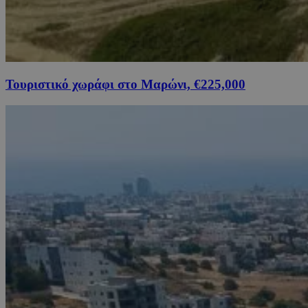
Τουριστικό χωράφι στο Μαρώνι, €225,000