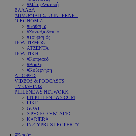
#Μέση Ανατολή
ΕΛΛΑΔΑ
ΔΗΜΟΦΙΛΗ ΣΤΟ INTERNET
ΟΙΚΟΝΟΜΙΑ
#Καύσιμα
#Συνταξιοδοτικό
#Τουρισμός
ΠΟΛΙΤΙΣΜΟΣ
ΑΤΖΕΝΤΑ
ΠΟΛΙΤΙΚΗ
#Κυπριακό
#Βουλή
#Κυβέρνηση
ΑΠΟΨΕΙΣ
VIDEOS & PODCASTS
TV ΟΔΗΓΟΣ
PHILENEWS NETWORK
EN.PHILENEWS.COM
LIKE
GOAL
ΧΡΥΣΕΣ ΣΥΝΤΑΓΕΣ
KARIERA
IN-CYPRUS PROPERTY
#Καιρός