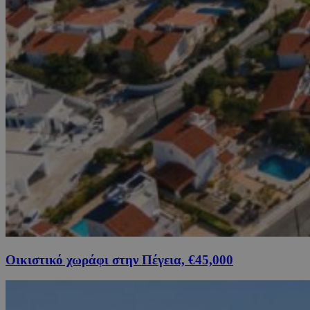
Οικιστικό χωράφι στην Πέγεια, €45,000