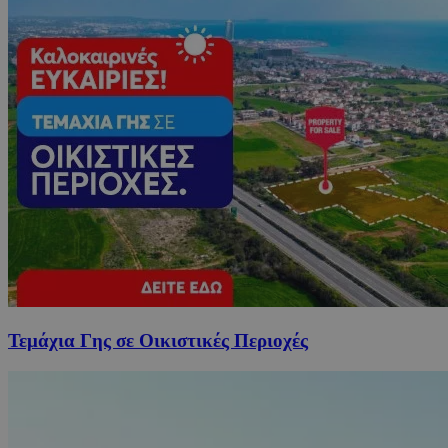
Τεμάχια Γης σε Οικιστικές Περιοχές