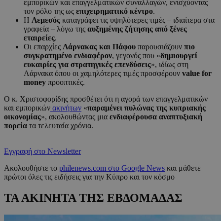
εμπορικών και επαγγελματικών συναλλαγών, ενισχύοντας
τον ρόλο της ως
επιχειρηματικό κέντρο
.
Η
Λεμεσός
καταγράφει τις υψηλότερες τιμές – ιδιαίτερα στα
γραφεία – λόγω της
αυξημένης ζήτησης από ξένες
εταιρείες
.
Οι επαρχίες
Λάρνακας και Πάφου
παρουσιάζουν
πιο
συγκρατημένο ενδιαφέρον
, γεγονός που «
δημιουργεί
ευκαιρίες για στρατηγικές επενδύσεις
», ιδίως στη
Λάρνακα όπου οι χαμηλότερες τιμές προσφέρουν
value for
money
προοπτικές.
Ο κ. Χριστοφορίδης προσθέτει ότι η αγορά των επαγγελματικών
και εμπορικών
ακινήτων
«
παραμένει πυλώνας της κυπριακής
οικονομίας
», ακολουθώντας μια
ενδιαφέρουσα αναπτυξιακή
πορεία
τα τελευταία χρόνια.
Εγγραφή στο Newsletter
Ακολουθήστε το
philenews.com στο Google News
και μάθετε
πρώτοι όλες τις ειδήσεις για την Κύπρο και τον κόσμο
ΤΑ ΑΚΙΝΗΤΑ ΤΗΣ ΕΒΔΟΜΑΔΑΣ