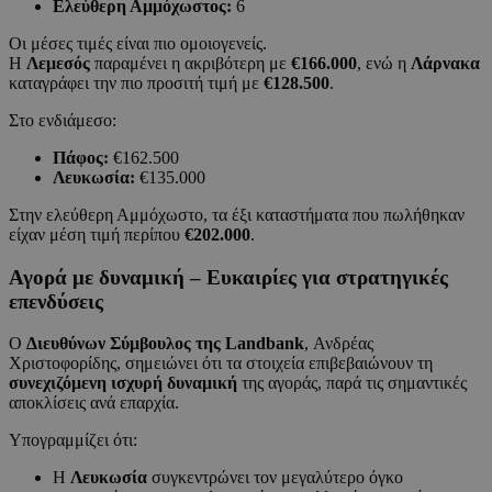
Ελεύθερη Αμμόχωστος:
6
Οι μέσες τιμές είναι πιο ομοιογενείς.
Η
Λεμεσός
παραμένει η ακριβότερη με
€166.000
, ενώ η
Λάρνακα
καταγράφει την πιο προσιτή τιμή με
€128.500
.
Στο ενδιάμεσο:
Πάφος:
€162.500
Λευκωσία:
€135.000
Στην ελεύθερη Αμμόχωστο, τα έξι καταστήματα που πωλήθηκαν
είχαν μέση τιμή περίπου
€202.000
.
Αγορά με δυναμική – Ευκαιρίες για στρατηγικές
επενδύσεις
Ο
Διευθύνων Σύμβουλος της Landbank
, Ανδρέας
Χριστοφορίδης, σημειώνει ότι τα στοιχεία επιβεβαιώνουν τη
συνεχιζόμενη ισχυρή δυναμική
της αγοράς, παρά τις σημαντικές
αποκλίσεις ανά επαρχία.
Υπογραμμίζει ότι:
Η
Λευκωσία
συγκεντρώνει τον μεγαλύτερο όγκο