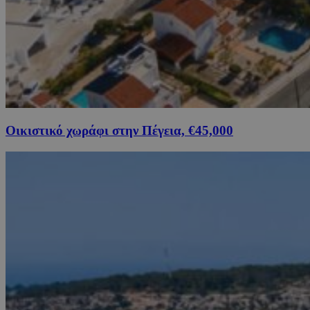
Οικιστικό χωράφι στην Πέγεια, €45,000