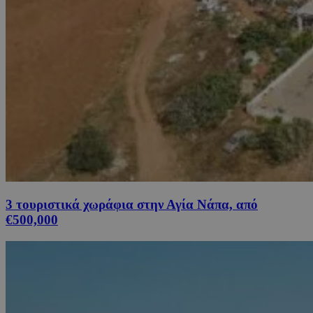
3 τουριστικά χωράφια στην Αγία Νάπα, από
€500,000