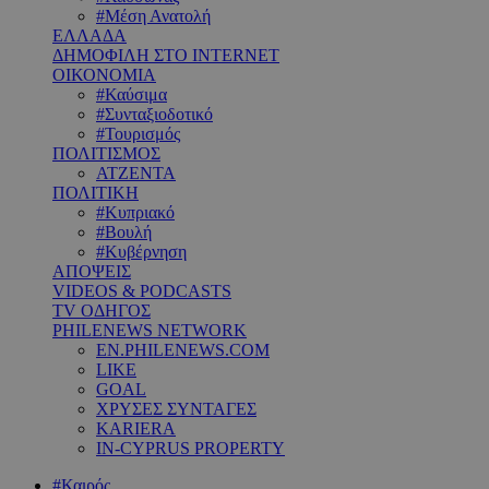
#Μέση Ανατολή
ΕΛΛΑΔΑ
ΔΗΜΟΦΙΛΗ ΣΤΟ INTERNET
ΟΙΚΟΝΟΜΙΑ
#Καύσιμα
#Συνταξιοδοτικό
#Τουρισμός
ΠΟΛΙΤΙΣΜΟΣ
ΑΤΖΕΝΤΑ
ΠΟΛΙΤΙΚΗ
#Κυπριακό
#Βουλή
#Κυβέρνηση
ΑΠΟΨΕΙΣ
VIDEOS & PODCASTS
TV ΟΔΗΓΟΣ
PHILENEWS NETWORK
EN.PHILENEWS.COM
LIKE
GOAL
ΧΡΥΣΕΣ ΣΥΝΤΑΓΕΣ
KARIERA
IN-CYPRUS PROPERTY
#Καιρός