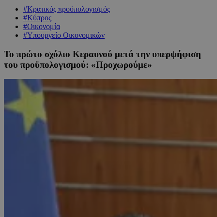
#Κρατικός προϋπολογισμός
#Κύπρος
#Οικονομία
#Υπουργείο Οικονομικών
Το πρώτο σχόλιο Κεραυνού μετά την υπερψήφιση
του προϋπολογισμού: «Προχωρούμε»