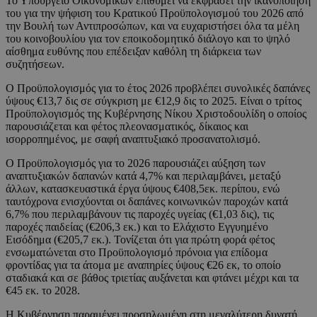
Το Υπουργείο Οικονομικών επιθυμεί να εκφράσει την ικανοποίηση
του για την ψήφιση του Κρατικού Προϋπολογισμού του 2026 από
την Βουλή των Αντιπροσώπων, και να ευχαριστήσει όλα τα μέλη
του κοινοβουλίου για τον εποικοδομητικό διάλογο και το ψηλό
αίσθημα ευθύνης που επέδειξαν καθόλη τη διάρκεια των
συζητήσεων.
Ο Προϋπολογισμός για το έτος 2026 προβλέπει συνολικές δαπάνες
ύψους €13,7 δις σε σύγκριση με €12,9 δις το 2025. Είναι ο τρίτος
Προϋπολογισμός της Κυβέρνησης Νίκου Χριστοδουλίδη ο οποίος
παρουσιάζεται και φέτος πλεονασματικός, δίκαιος και
ισορροπημένος, με σαφή αναπτυξιακό προσανατολισμό.
Ο Προϋπολογισμός για το 2026 παρουσιάζει αύξηση των
αναπτυξιακών δαπανών κατά 4,7% και περιλαμβάνει, μεταξύ
άλλων, κατασκευαστικά έργα ύψους €408,5εκ. περίπου, ενώ
ταυτόχρονα ενισχύονται οι δαπάνες κοινωνικών παροχών κατά
6,7% που περιλαμβάνουν τις παροχές υγείας (€1,03 δις), τις
παροχές παιδείας (€206,3 εκ.) και το Ελάχιστο Εγγυημένο
Εισόδημα (€205,7 εκ.). Τονίζεται ότι για πρώτη φορά φέτος
ενσωματώνεται στο Προϋπολογισμό πρόνοια για επίδομα
φροντίδας για τα άτομα με αναπηρίες ύψους €26 εκ, το οποίο
σταδιακά και σε βάθος τριετίας αυξάνεται και φτάνει μέχρι και τα
€45 εκ. το 2028.
Η Κυβέρνηση παραμένει προσηλωμένη στη μεγαλύτερη δυνατή