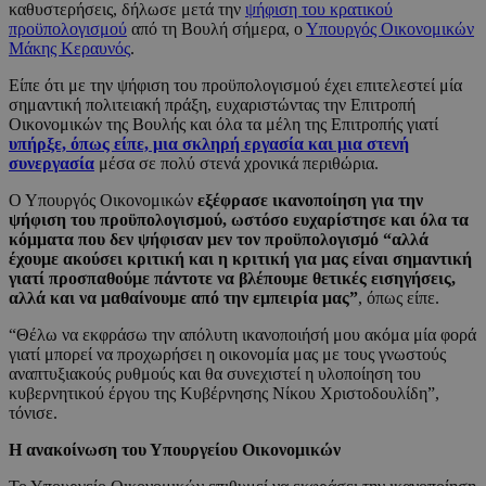
καθυστερήσεις, δήλωσε μετά την
ψήφιση του κρατικού
προϋπολογισμού
από τη Βουλή σήμερα, ο
Υπουργός Οικονομικών
Μάκης Κεραυνός
.
Είπε ότι με την ψήφιση του προϋπολογισμού έχει επιτελεστεί μία
σημαντική πολιτειακή πράξη, ευχαριστώντας την Επιτροπή
Οικονομικών της Βουλής και όλα τα μέλη της Επιτροπής γιατί
υπήρξε, όπως είπε, μια σκληρή εργασία και μια στενή
συνεργασία
μέσα σε πολύ στενά χρονικά περιθώρια.
Ο Υπουργός Οικονομικών
εξέφρασε ικανοποίηση για την
ψήφιση του προϋπολογισμού, ωστόσο ευχαρίστησε και όλα τα
κόμματα που δεν ψήφισαν μεν τον προϋπολογισμό “αλλά
έχουμε ακούσει κριτική και η κριτική για μας είναι σημαντική
γιατί προσπαθούμε πάντοτε να βλέπουμε θετικές εισηγήσεις,
αλλά και να μαθαίνουμε από την εμπειρία μας”
, όπως είπε.
“Θέλω να εκφράσω την απόλυτη ικανοποιήσή μου ακόμα μία φορά
γιατί μπορεί να προχωρήσει η οικονομία μας με τους γνωστούς
αναπτυξιακούς ρυθμούς και θα συνεχιστεί η υλοποίηση του
κυβερνητικού έργου της Κυβέρνησης Νίκου Χριστοδουλίδη”,
τόνισε.
Η ανακοίνωση του Υπουργείου Οικονομικών