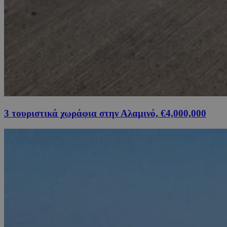
3 τουριστικά χωράφια στην Αλαμινό, €4,000,000