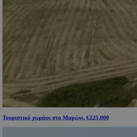
Τουριστικό χωράφι στο Μαρώνι, €225,000