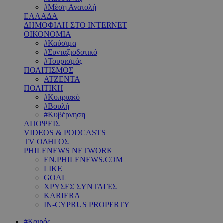
#Μέση Ανατολή
ΕΛΛΑΔΑ
ΔΗΜΟΦΙΛΗ ΣΤΟ INTERNET
ΟΙΚΟΝΟΜΙΑ
#Καύσιμα
#Συνταξιοδοτικό
#Τουρισμός
ΠΟΛΙΤΙΣΜΟΣ
ΑΤΖΕΝΤΑ
ΠΟΛΙΤΙΚΗ
#Κυπριακό
#Βουλή
#Κυβέρνηση
ΑΠΟΨΕΙΣ
VIDEOS & PODCASTS
TV ΟΔΗΓΟΣ
PHILENEWS NETWORK
EN.PHILENEWS.COM
LIKE
GOAL
ΧΡΥΣΕΣ ΣΥΝΤΑΓΕΣ
KARIERA
IN-CYPRUS PROPERTY
#Καιρός