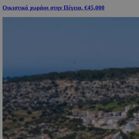
Οικιστικό χωράφι στην Πέγεια, €45,000