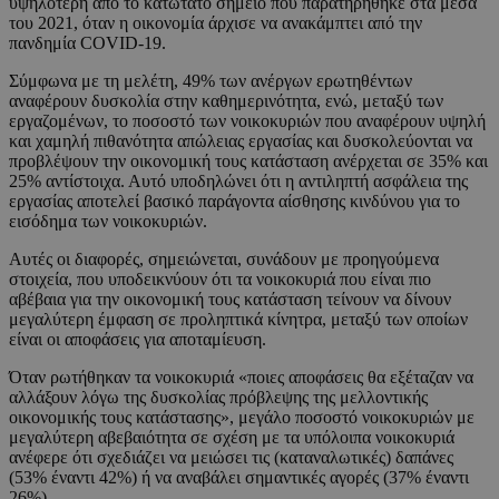
υψηλότερη από το κατώτατο σημείο που παρατηρήθηκε στα μέσα
του 2021, όταν η οικονομία άρχισε να ανακάμπτει από την
πανδημία COVID-19.
Σύμφωνα με τη μελέτη, 49% των ανέργων ερωτηθέντων
αναφέρουν δυσκολία στην καθημερινότητα, ενώ, μεταξύ των
εργαζομένων, το ποσοστό των νοικοκυριών που αναφέρουν υψηλή
και χαμηλή πιθανότητα απώλειας εργασίας και δυσκολεύονται να
προβλέψουν την οικονομική τους κατάσταση ανέρχεται σε 35% και
25% αντίστοιχα. Αυτό υποδηλώνει ότι η αντιληπτή ασφάλεια της
εργασίας αποτελεί βασικό παράγοντα αίσθησης κινδύνου για το
εισόδημα των νοικοκυριών.
Αυτές οι διαφορές, σημειώνεται, συνάδουν με προηγούμενα
στοιχεία, που υποδεικνύουν ότι τα νοικοκυριά που είναι πιο
αβέβαια για την οικονομική τους κατάσταση τείνουν να δίνουν
μεγαλύτερη έμφαση σε προληπτικά κίνητρα, μεταξύ των οποίων
είναι οι αποφάσεις για αποταμίευση.
Όταν ρωτήθηκαν τα νοικοκυριά «ποιες αποφάσεις θα εξέταζαν να
αλλάξουν λόγω της δυσκολίας πρόβλεψης της μελλοντικής
οικονομικής τους κατάστασης», μεγάλο ποσοστό νοικοκυριών με
μεγαλύτερη αβεβαιότητα σε σχέση με τα υπόλοιπα νοικοκυριά
ανέφερε ότι σχεδιάζει να μειώσει τις (καταναλωτικές) δαπάνες
(53% έναντι 42%) ή να αναβάλει σημαντικές αγορές (37% έναντι
26%).