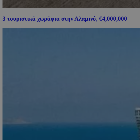
3 τουριστικά χωράφια στην Αλαμινό, €4,000,000