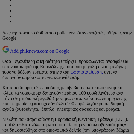
Δες περισσότερα άρθρα του philenews όταν αναζητάς ειδήσεις στην
Google
Add philenews.com on Google
Όσο μεγαλύτερη αβεβαιότητα υπάρχει -προκαλώντας ανασφάλεια
στα νοικοκυριά της Ευρωζώνης- τόσο πιο μεγάλη είναι η ανάγκη
τους να βάζουν χρήματα στην άκρη
ως αποταμίευση,
αντί να
δαπανούν απρόσκοπτα για κατανάλωση.
Κατά μέσο όρο, σε περιόδους με αβέβαιο πολιτικο-οικονομικό
κλίμα τα νοικοκυριά δαπανούν περίπου 100 ευρώ λιγότερα ανά
μήνα σε μη διαρκή αγαθά (τρόφιμα, ποτά, καύσιμα, είδη υγιεινής
και εφημερίδες) και σχεδόν άλλα 100 ευρώ λιγότερα σε διαρκή
αγαθά (αυτοκίνητα, έπιπλα, ηλεκτρικές συσκευές και ρούχα).
Μελέτη που παρουσίασε η Ευρωπαϊκή Κεντρική Τράπεζα (ΕΚΤ),
με τίτλο «Κατανάλωση και αποταμίευση εν μέσω αβεβαιότητας»
και δημοσιεύθηκε στο οικονομικό δελτίο (την υπογράφουν Μαρία