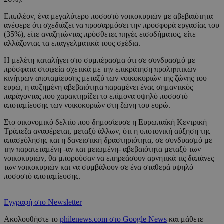
Επιπλέον, ένα μεγαλύτερο ποσοστό νοικοκυριών με αβεβαιότητα
ανέφερε ότι σχεδιάζει να προσαρμόσει την προσφορά εργασίας του
(35%), είτε αναζητώντας πρόσθετες πηγές εισοδήματος, είτε
αλλάζοντας τα επαγγελματικά τους σχέδια.
Η μελέτη καταλήγει στο συμπέρασμα ότι σε συνδυασμό με
πρόσφατα στοιχεία σχετικά με την επικράτηση προληπτικών
κινήτρων αποταμίευσης μεταξύ των νοικοκυριών της ζώνης του
ευρώ, η αυξημένη αβεβαιότητα παραμένει ένας σημαντικός
παράγοντας που χαρακτηρίζει το επίμονα υψηλό ποσοστό
αποταμίευσης των νοικοκυριών στη ζώνη του ευρώ.
Στο οικονομικό δελτίο που δημοσίευσε η Ευρωπαϊκή Κεντρική
Τράπεζα αναφέρεται, μεταξύ άλλων, ότι η υποτονική αύξηση της
απασχόλησης και η δανειστική δραστηριότητα, σε συνδυασμό με
την παρατεταμένη -αν και μειωμένη- αβεβαιότητα μεταξύ των
νοικοκυριών, θα μπορούσαν να επηρεάσουν αρνητικά τις δαπάνες
των νοικοκυριών και να συμβάλουν σε ένα σταθερά υψηλό
ποσοστό αποταμίευσης.
Εγγραφή στο Newsletter
Ακολουθήστε το
philenews.com στο Google News
και μάθετε