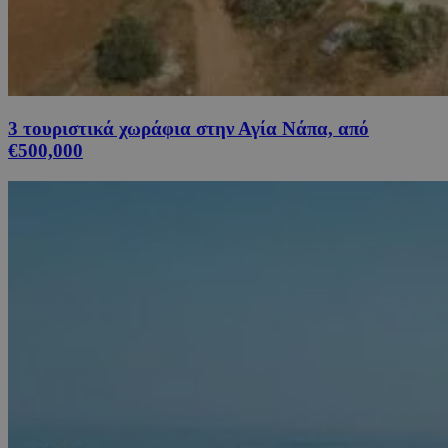
3 τουριστικά χωράφια στην Αγία Νάπα, από
€500,000