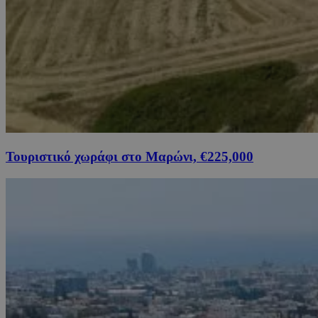
Τουριστικό χωράφι στο Μαρώνι, €225,000