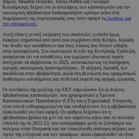
Δήμου, Maarten Dossche, Teresa Hütten και Γκεόργκι
Κοτσάρκοφ), δείχνει ότι οι αντιλήψεις των καταναλωτών για την
οικονομική αβεβαιότητα διαδραματίζουν κρίσιμο ρόλο στη
διαμόρφωση της συμπεριφοράς τους όσον αφορά τις
δαπάνες και
την αποταμίευση.
Αυτή είναι η γενική εκτίμηση των αναλυτών, η οποία όμως
διαφέρει σημαντικά από αυτό που συμβαίνει στην Κύπρο, δηλαδή
την άνοδο των καταθέσεων και τους λόγους που δίνουν ώθηση
στην αποταμίευση. Στο οικονομικό δελτίο της Κεντρικής Τράπεζας
αναφέρεται ότι «οι καταθέσεις του εγχώριου ιδιωτικού τομέα
συνέχισαν να αυξάνονται το 2025, αντανακλώντας τη διατήρηση
ισχυρής οικονομικής δραστηριότητας». Η αύξηση, δηλαδή, δεν
αποδίδεται στην αβεβαιότητα, αλλά στη βελτίωση του πραγματικού
διαθέσιμου εισοδήματος και τη θετική πορεία της αγοράς εργασίας.
Οι συντάκτες της μελέτης της ΕΚΤ σημειώνουν ότι οι δείκτες
αβεβαιότητας καταναλωτών, που χρησιμοποιεί η Έρευνα
Καταναλωτικών Προσδοκιών (CES) και η Ευρωπαϊκή Επιτροπή,
είναι στενά ευθυγραμμισμένοι και υποδηλώνουν ότι η αβεβαιότητα
εξακολουθεί να είναι υψηλή. Οι αριθμοί δείχνουν ότι η
αβεβαιότητα βρίσκεται μεν επί του παρόντος κάτω από το ανώτατο
επίπεδό της το 2022-23, που καταγράφηκε μετά το ξέσπασμα του
πολέμου στην Ουκρανία και την επακόλουθη απότομη αύξηση των
τιμών της ενέργειας και των τροφίμων, αλλά εξακολουθεί να είναι