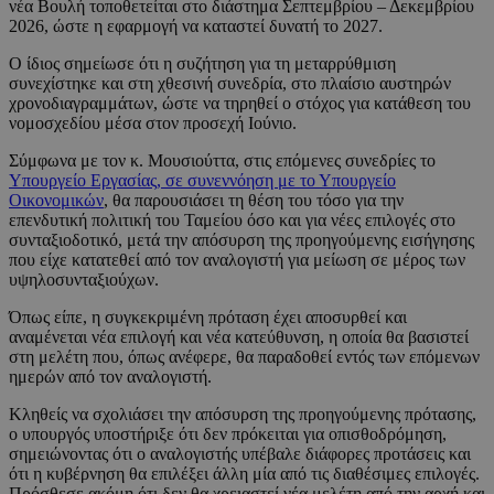
νέα Βουλή τοποθετείται στο διάστημα Σεπτεμβρίου – Δεκεμβρίου
2026, ώστε η εφαρμογή να καταστεί δυνατή το 2027.
Ο ίδιος σημείωσε ότι η συζήτηση για τη μεταρρύθμιση
συνεχίστηκε και στη χθεσινή συνεδρία, στο πλαίσιο αυστηρών
χρονοδιαγραμμάτων, ώστε να τηρηθεί ο στόχος για κατάθεση του
νομοσχεδίου μέσα στον προσεχή Ιούνιο.
Σύμφωνα με τον κ. Μουσιούττα, στις επόμενες συνεδρίες το
Υπουργείο Εργασίας, σε συνεννόηση με το Υπουργείο
Οικονομικών
, θα παρουσιάσει τη θέση του τόσο για την
επενδυτική πολιτική του Ταμείου όσο και για νέες επιλογές στο
συνταξιοδοτικό, μετά την απόσυρση της προηγούμενης εισήγησης
που είχε κατατεθεί από τον αναλογιστή για μείωση σε μέρος των
υψηλοσυνταξιούχων.
Όπως είπε, η συγκεκριμένη πρόταση έχει αποσυρθεί και
αναμένεται νέα επιλογή και νέα κατεύθυνση, η οποία θα βασιστεί
στη μελέτη που, όπως ανέφερε, θα παραδοθεί εντός των επόμενων
ημερών από τον αναλογιστή.
Κληθείς να σχολιάσει την απόσυρση της προηγούμενης πρότασης,
ο υπουργός υποστήριξε ότι δεν πρόκειται για οπισθοδρόμηση,
σημειώνοντας ότι ο αναλογιστής υπέβαλε διάφορες προτάσεις και
ότι η κυβέρνηση θα επιλέξει άλλη μία από τις διαθέσιμες επιλογές.
Πρόσθεσε ακόμη ότι δεν θα χρειαστεί νέα μελέτη από την αρχή και