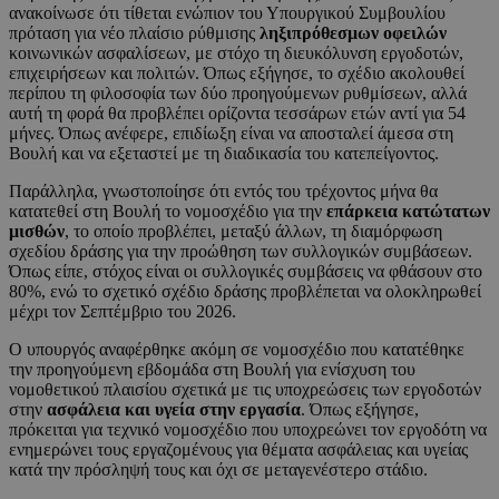
ανακοίνωσε ότι τίθεται ενώπιον του Υπουργικού Συμβουλίου
πρόταση για νέο πλαίσιο ρύθμισης
ληξιπρόθεσμων οφειλών
κοινωνικών ασφαλίσεων, με στόχο τη διευκόλυνση εργοδοτών,
επιχειρήσεων και πολιτών. Όπως εξήγησε, το σχέδιο ακολουθεί
περίπου τη φιλοσοφία των δύο προηγούμενων ρυθμίσεων, αλλά
αυτή τη φορά θα προβλέπει ορίζοντα τεσσάρων ετών αντί για 54
μήνες. Όπως ανέφερε, επιδίωξη είναι να αποσταλεί άμεσα στη
Βουλή και να εξεταστεί με τη διαδικασία του κατεπείγοντος.
Παράλληλα, γνωστοποίησε ότι εντός του τρέχοντος μήνα θα
κατατεθεί στη Βουλή το νομοσχέδιο για την
επάρκεια κατώτατων
μισθών
, το οποίο προβλέπει, μεταξύ άλλων, τη διαμόρφωση
σχεδίου δράσης για την προώθηση των συλλογικών συμβάσεων.
Όπως είπε, στόχος είναι οι συλλογικές συμβάσεις να φθάσουν στο
80%, ενώ το σχετικό σχέδιο δράσης προβλέπεται να ολοκληρωθεί
μέχρι τον Σεπτέμβριο του 2026.
Ο υπουργός αναφέρθηκε ακόμη σε νομοσχέδιο που κατατέθηκε
την προηγούμενη εβδομάδα στη Βουλή για ενίσχυση του
νομοθετικού πλαισίου σχετικά με τις υποχρεώσεις των εργοδοτών
στην
ασφάλεια και υγεία στην εργασία
. Όπως εξήγησε,
πρόκειται για τεχνικό νομοσχέδιο που υποχρεώνει τον εργοδότη να
ενημερώνει τους εργαζομένους για θέματα ασφάλειας και υγείας
κατά την πρόσληψή τους και όχι σε μεταγενέστερο στάδιο.