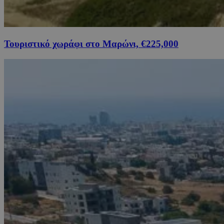
Τουριστικό χωράφι στο Μαρώνι, €225,000