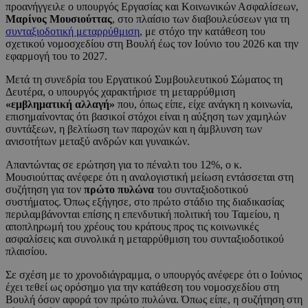
προανήγγειλε ο υπουργός Εργασίας και Κοινωνικών Ασφαλίσεων,
Μαρίνος Μουσιούττας
, στο πλαίσιο των διαβουλεύσεων για τη
συνταξιοδοτική μεταρρύθμιση
, με στόχο την κατάθεση του
σχετικού νομοσχεδίου στη Βουλή έως τον Ιούνιο του 2026 και την
εφαρμογή του το 2027.
Μετά τη συνεδρία του Εργατικού Συμβουλευτικού Σώματος τη
Δευτέρα, ο υπουργός χαρακτήρισε τη μεταρρύθμιση
«εμβληματική αλλαγή»
που, όπως είπε, είχε ανάγκη η κοινωνία,
επισημαίνοντας ότι βασικοί στόχοι είναι η αύξηση των χαμηλών
συντάξεων, η βελτίωση των παροχών και η άμβλυνση των
ανισοτήτων μεταξύ ανδρών και γυναικών.
Απαντώντας σε ερώτηση για το πέναλτι του 12%, ο κ.
Μουσιούττας ανέφερε ότι η αναλογιστική μείωση εντάσσεται στη
συζήτηση για τον
πρώτο πυλώνα
του συνταξιοδοτικού
συστήματος. Όπως εξήγησε, στο πρώτο στάδιο της διαδικασίας
περιλαμβάνονται επίσης η επενδυτική πολιτική του Ταμείου, η
αποπληρωμή του χρέους του κράτους προς τις κοινωνικές
ασφαλίσεις και συνολικά η μεταρρύθμιση του συνταξιοδοτικού
πλαισίου.
Σε σχέση με το χρονοδιάγραμμα, ο υπουργός ανέφερε ότι ο Ιούνιος
έχει τεθεί ως ορόσημο για την κατάθεση του νομοσχεδίου στη
Βουλή όσον αφορά τον πρώτο πυλώνα. Όπως είπε, η συζήτηση στη