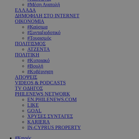
#Μέση Ανατολή
ΕΛΛΑΔΑ
ΔΗΜΟΦΙΛΗ ΣΤΟ INTERNET
ΟΙΚΟΝΟΜΙΑ
#Καύσιμα
#Συνταξιοδοτικό
#Τουρισμός
ΠΟΛΙΤΙΣΜΟΣ
ΑΤΖΕΝΤΑ
ΠΟΛΙΤΙΚΗ
#Κυπριακό
#Βουλή
#Κυβέρνηση
ΑΠΟΨΕΙΣ
VIDEOS & PODCASTS
TV ΟΔΗΓΟΣ
PHILENEWS NETWORK
EN.PHILENEWS.COM
LIKE
GOAL
ΧΡΥΣΕΣ ΣΥΝΤΑΓΕΣ
KARIERA
IN-CYPRUS PROPERTY
#Καιρός