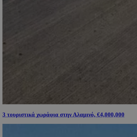
3 τουριστικά χωράφια στην Αλαμινό, €4,000,000