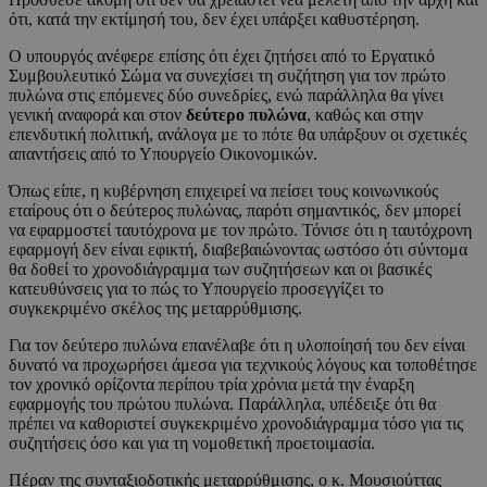
ότι, κατά την εκτίμησή του, δεν έχει υπάρξει καθυστέρηση.
Ο υπουργός ανέφερε επίσης ότι έχει ζητήσει από το Εργατικό
Συμβουλευτικό Σώμα να συνεχίσει τη συζήτηση για τον πρώτο
πυλώνα στις επόμενες δύο συνεδρίες, ενώ παράλληλα θα γίνει
γενική αναφορά και στον
δεύτερο πυλώνα
, καθώς και στην
επενδυτική πολιτική, ανάλογα με το πότε θα υπάρξουν οι σχετικές
απαντήσεις από το Υπουργείο Οικονομικών.
Όπως είπε, η κυβέρνηση επιχειρεί να πείσει τους κοινωνικούς
εταίρους ότι ο δεύτερος πυλώνας, παρότι σημαντικός, δεν μπορεί
να εφαρμοστεί ταυτόχρονα με τον πρώτο. Τόνισε ότι η ταυτόχρονη
εφαρμογή δεν είναι εφικτή, διαβεβαιώνοντας ωστόσο ότι σύντομα
θα δοθεί το χρονοδιάγραμμα των συζητήσεων και οι βασικές
κατευθύνσεις για το πώς το Υπουργείο προσεγγίζει το
συγκεκριμένο σκέλος της μεταρρύθμισης.
Για τον δεύτερο πυλώνα επανέλαβε ότι η υλοποίησή του δεν είναι
δυνατό να προχωρήσει άμεσα για τεχνικούς λόγους και τοποθέτησε
τον χρονικό ορίζοντα περίπου τρία χρόνια μετά την έναρξη
εφαρμογής του πρώτου πυλώνα. Παράλληλα, υπέδειξε ότι θα
πρέπει να καθοριστεί συγκεκριμένο χρονοδιάγραμμα τόσο για τις
συζητήσεις όσο και για τη νομοθετική προετοιμασία.
Πέραν της συνταξιοδοτικής μεταρρύθμισης, ο κ. Μουσιούττας