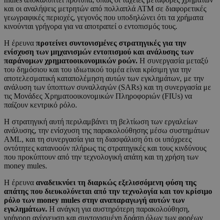
και οι αναλήψεις μετρητών από πολλαπλά ΑΤΜ σε διαφορετικές
γεωγραφικές περιοχές, γεγονός που υποδηλώνει ότι τα χρήματα
κινούνται γρήγορα για να αποτραπεί ο εντοπισμός τους.
Η έρευνα
προτείνει συντονισμένες στρατηγικές για την
ενίσχυση των μηχανισμών εντοπισμού και ανάλυσης των
παράνομων χρηματοοικονομικών ροών.
Η συνεργασία μεταξύ
του δημόσιου και του ιδιωτικού τομέα είναι κρίσιμη για την
αποτελεσματική καταπολέμηση αυτών των εγκλημάτων, με την
ανάλυση των ύποπτων συναλλαγών (SARs) και τη συνεργασία με
τις Μονάδες Χρηματοοικονομικών Πληροφοριών (FIUs) να
παίζουν κεντρικό ρόλο.
Η στρατηγική αυτή περιλαμβάνει τη βελτίωση των εργαλείων
ανάλυσης, την ενίσχυση της παρακολούθησης μέσω συστημάτων
AML, και τη συνεργασία για τη διασφάλιση ότι οι υπόχρεες
οντότητες κατανοούν πλήρως τις στρατηγικές και τους κινδύνους
που προκύπτουν από την τεχνολογική απάτη και τη χρήση των
money mules.
Η έρευνα
αναδεικνύει τη διαρκώς εξελισσόμενη φύση της
απάτης που διευκολύνεται από την τεχνολογία και τον κρίσιμο
ρόλο των money mules στην αναπαραγωγή αυτών των
εγκλημάτων.
Η ανάγκη για αυστηρότερη παρακολούθηση,
γρήγορη ανίχνευση και συντονισμένη δράση όλων των φορέων