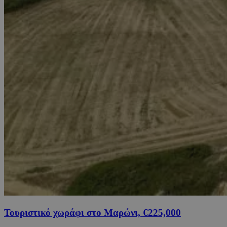
Τουριστικό χωράφι στο Μαρώνι, €225,000