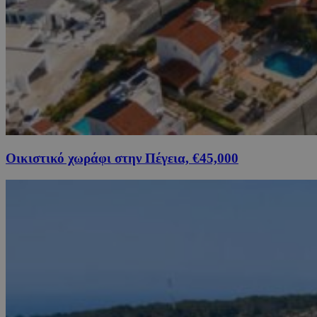
Οικιστικό χωράφι στην Πέγεια, €45,000