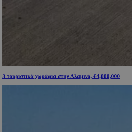
3 τουριστικά χωράφια στην Αλαμινό, €4,000,000