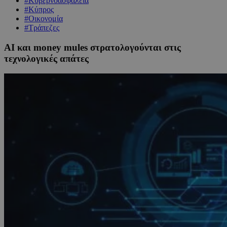
#Κυβερνοασφάλεια
#Κύπρος
#Οικονομία
#Τράπεζες
AI και money mules στρατολογούνται στις
τεχνολογικές απάτες