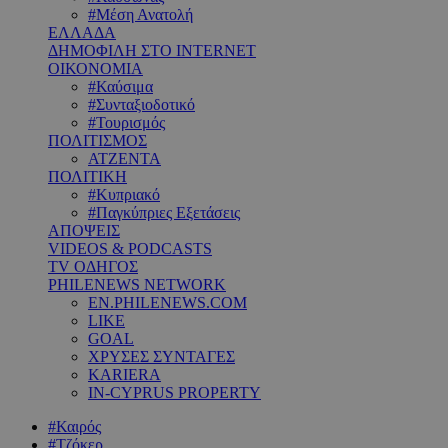
#Μέση Ανατολή
ΕΛΛΑΔΑ
ΔΗΜΟΦΙΛΗ ΣΤΟ INTERNET
ΟΙΚΟΝΟΜΙΑ
#Καύσιμα
#Συνταξιοδοτικό
#Τουρισμός
ΠΟΛΙΤΙΣΜΟΣ
ΑΤΖΕΝΤΑ
ΠΟΛΙΤΙΚΗ
#Κυπριακό
#Παγκύπριες Εξετάσεις
ΑΠΟΨΕΙΣ
VIDEOS & PODCASTS
TV ΟΔΗΓΟΣ
PHILENEWS NETWORK
EN.PHILENEWS.COM
LIKE
GOAL
ΧΡΥΣΕΣ ΣΥΝΤΑΓΕΣ
KARIERA
IN-CYPRUS PROPERTY
#Καιρός
#Τζόκερ