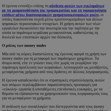
Η έρευνα εντοπίζει επίσης τη
σύνδεση αυτών των εγκλημάτων
με τη χρηματοδότηση της τρομοκρατίας και τη νομιμοποίηση
εσόδων μέσω διασυνοριακών χρηματοοικονομικών ροών
,
οι
οποίες διακινούνται συχνά μέσω κρυπτονομισμάτων και άλλων
ψηφιακών περιουσιακών στοιχείων. Η χρήση αυτών των νέων
εργαλείων διευκολύνει την ανωνυμία και την ταχύτητα με την
οποία τα παράνομα κεφάλαια μετακινούνται, καθιστώντας τη
δουλειά των εποπτικών αρχών πιο δύσκολη.
Ο ρόλος των money mules
Μία από τις κύριες διαπιστώσεις της έρευνας αφορά τη χρήση των
money mules για τη μεταφορά των παράνομων χρημάτων. Τα
άτομα αυτά, είτε εν γνώσει τους είτε χωρίς να γνωρίζουν την
παράνομη προέλευση των κεφαλαίων, λειτουργούν ως μεσάζοντες,
μεταφέροντας χρήματα από τους δράστες σε άλλους λογαριασμούς.
Η έρευνα καταδεικνύει ότι οι στρατηγικές στρατολόγησης αυτών
των ατόμων περιλαμβάνουν παραπλανητικές προσφορές για
«εύκολη» εργασία ή υποτιθέμενες επενδυτικές ευκαιρίες, με τα
θύματα να εξαπατώνται να χρησιμοποιούν τους λογαριασμούς τους
για να μεταφέρουν τα χρήματα.
Η ανάλυση των συναλλαγών που διενεργούνται από τους money
mules αποκαλύπτει πρότυπα, όπως οι ταχείες μεταφορές χρημάτων