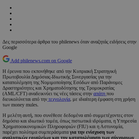
Δες περισσότερα άρθρα του philenews όταν αναζητάς ειδήσεις στην
Google
Add philenews.com on Google
Η έρευνα που εκπονήθηκε από την Κυπριακή Στρατηγική
Πρωτοβουλία Δημόσιας-Ιδιωτικής Συνεργασίας για την
καταπολέμηση της Νομιμοποίησης Εσόδων από Παράνομες
Δραστηριότητες και Χρηματοδότησης της Τρομοκρατίας
(AML/CFT) αναδεικνύει τις νέες τάσεις στην
απάτη
που
διευκολύνεται από την
τεχνολογία
, με ιδιαίτερη έμφαση στη χρήση
των money mules.
Η μελέτη αυτή, που συνέθεσε δεδομένα από συμμετέχοντες στον
δημόσιο και ιδιωτικό τομέα, όπως πιστωτικά ιδρύματα, η Υπηρεσία
Χρηματοοικονομικών Πληροφοριών (FIU) και η Αστυνομία,
παρέχει πολύτιμα συμπεράσματα
για την ενίσχυση των
αναλυτικών εργαλείων και την καταπολέμηση των σύγχρονων