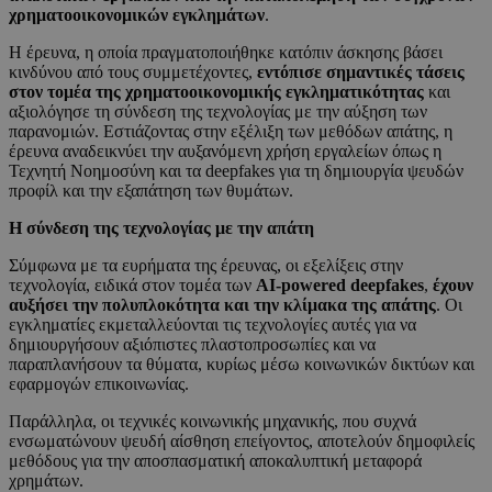
χρηματοοικονομικών εγκλημάτων
.
Η έρευνα, η οποία πραγματοποιήθηκε κατόπιν άσκησης βάσει
κινδύνου από τους συμμετέχοντες,
εντόπισε σημαντικές τάσεις
στον τομέα της χρηματοοικονομικής εγκληματικότητας
και
αξιολόγησε τη σύνδεση της τεχνολογίας με την αύξηση των
παρανομιών. Εστιάζοντας στην εξέλιξη των μεθόδων απάτης, η
έρευνα αναδεικνύει την αυξανόμενη χρήση εργαλείων όπως η
Τεχνητή Νοημοσύνη και τα deepfakes για τη δημιουργία ψευδών
προφίλ και την εξαπάτηση των θυμάτων.
Η σύνδεση της τεχνολογίας με την απάτη
Σύμφωνα με τα ευρήματα της έρευνας, οι εξελίξεις στην
τεχνολογία, ειδικά στον τομέα των
AI-powered deepfakes
,
έχουν
αυξήσει την πολυπλοκότητα και την κλίμακα της απάτης
. Οι
εγκληματίες εκμεταλλεύονται τις τεχνολογίες αυτές για να
δημιουργήσουν αξιόπιστες πλαστοπροσωπίες και να
παραπλανήσουν τα θύματα, κυρίως μέσω κοινωνικών δικτύων και
εφαρμογών επικοινωνίας.
Παράλληλα, οι τεχνικές κοινωνικής μηχανικής, που συχνά
ενσωματώνουν ψευδή αίσθηση επείγοντος, αποτελούν δημοφιλείς
μεθόδους για την αποσπασματική αποκαλυπτική μεταφορά
χρημάτων.