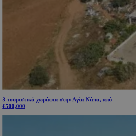
3 τουριστικά χωράφια στην Αγία Νάπα, από
€500,000