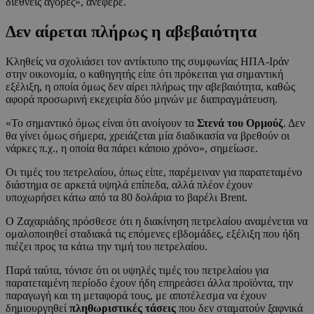
διεθνείς αγορές», ανέφερε.
Δεν αίρεται πλήρως η αβεβαιότητα
Κληθείς να σχολιάσει τον αντίκτυπο της συμφωνίας ΗΠΑ-Ιράν
στην οικονομία, ο καθηγητής είπε ότι πρόκειται για σημαντική
εξέλιξη, η οποία όμως δεν αίρει πλήρως την αβεβαιότητα, καθώς
αφορά προσωρινή εκεχειρία δύο μηνών με διαπραγμάτευση.
«Το σημαντικό όμως είναι ότι ανοίγουν τα
Στενά του Ορμούζ
. Δεν
θα γίνει όμως σήμερα, χρειάζεται μία διαδικασία να βρεθούν οι
νάρκες π.χ., η οποία θα πάρει κάποιο χρόνο», σημείωσε.
Οι τιμές του πετρελαίου, όπως είπε, παρέμειναν για παρατεταμένο
διάστημα σε αρκετά υψηλά επίπεδα, αλλά πλέον έχουν
υποχωρήσει κάτω από τα 80 δολάρια το βαρέλι Brent.
Ο Ζαχαριάδης πρόσθεσε ότι η διακίνηση πετρελαίου αναμένεται να
ομαλοποιηθεί σταδιακά τις επόμενες εβδομάδες, εξέλιξη που ήδη
πιέζει προς τα κάτω την τιμή του πετρελαίου.
Παρά ταύτα, τόνισε ότι οι υψηλές τιμές του πετρελαίου για
παρατεταμένη περίοδο έχουν ήδη επηρεάσει άλλα προϊόντα, την
παραγωγή και τη μεταφορά τους, με αποτέλεσμα να έχουν
δημιουργηθεί
πληθωριστικές τάσεις
που δεν σταματούν ξαφνικά