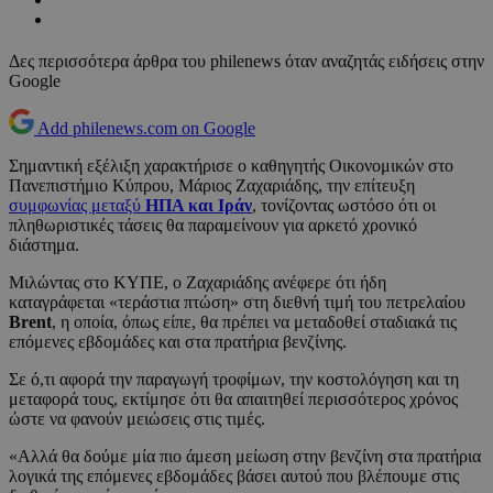
Δες περισσότερα άρθρα του philenews όταν αναζητάς ειδήσεις στην
Google
Add philenews.com on Google
Σημαντική εξέλιξη χαρακτήρισε ο καθηγητής Οικονομικών στο
Πανεπιστήμιο Κύπρου, Μάριος Ζαχαριάδης, την επίτευξη
συμφωνίας μεταξύ
ΗΠΑ και Ιράν
, τονίζοντας ωστόσο ότι οι
πληθωριστικές τάσεις θα παραμείνουν για αρκετό χρονικό
διάστημα.
Μιλώντας στο ΚΥΠΕ, ο Ζαχαριάδης ανέφερε ότι ήδη
καταγράφεται «τεράστια πτώση» στη διεθνή τιμή του πετρελαίου
Brent
, η οποία, όπως είπε, θα πρέπει να μεταδοθεί σταδιακά τις
επόμενες εβδομάδες και στα πρατήρια βενζίνης.
Σε ό,τι αφορά την παραγωγή τροφίμων, την κοστολόγηση και τη
μεταφορά τους, εκτίμησε ότι θα απαιτηθεί περισσότερος χρόνος
ώστε να φανούν μειώσεις στις τιμές.
«Αλλά θα δούμε μία πιο άμεση μείωση στην βενζίνη στα πρατήρια
λογικά της επόμενες εβδομάδες βάσει αυτού που βλέπουμε στις