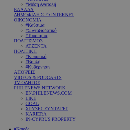
#Μέση Ανατολή
ΕΛΛΑΔΑ
ΔΗΜΟΦΙΛΗ ΣΤΟ INTERNET
ΟΙΚΟΝΟΜΙΑ
#Καύσιμα
#Συνταξιοδοτικό
#Τουρισμός
ΠΟΛΙΤΙΣΜΟΣ
ΑΤΖΕΝΤΑ
ΠΟΛΙΤΙΚΗ
#Κυπριακό
#Βουλή
#Κυβέρνηση
ΑΠΟΨΕΙΣ
VIDEOS & PODCASTS
TV ΟΔΗΓΟΣ
PHILENEWS NETWORK
EN.PHILENEWS.COM
LIKE
GOAL
ΧΡΥΣΕΣ ΣΥΝΤΑΓΕΣ
KARIERA
IN-CYPRUS PROPERTY
#Καιρός