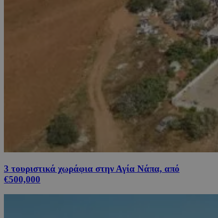
3 τουριστικά χωράφια στην Αγία Νάπα, από
€500,000