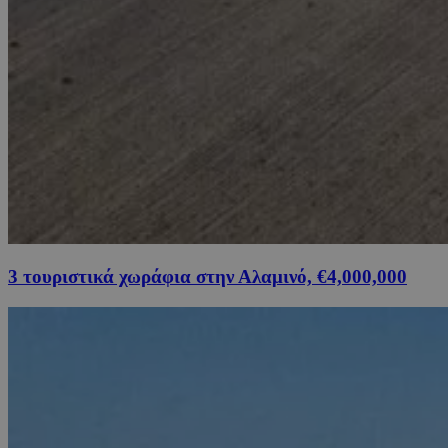
3 τουριστικά χωράφια στην Αλαμινό, €4,000,000