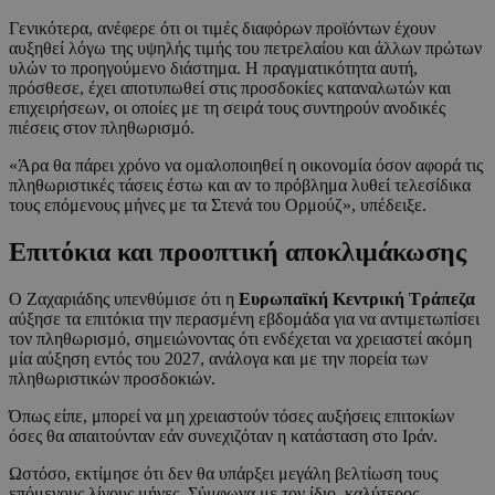
Γενικότερα, ανέφερε ότι οι τιμές διαφόρων προϊόντων έχουν
αυξηθεί λόγω της υψηλής τιμής του πετρελαίου και άλλων πρώτων
υλών το προηγούμενο διάστημα. Η πραγματικότητα αυτή,
πρόσθεσε, έχει αποτυπωθεί στις προσδοκίες καταναλωτών και
επιχειρήσεων, οι οποίες με τη σειρά τους συντηρούν ανοδικές
πιέσεις στον πληθωρισμό.
«Άρα θα πάρει χρόνο να ομαλοποιηθεί η οικονομία όσον αφορά τις
πληθωριστικές τάσεις έστω και αν το πρόβλημα λυθεί τελεσίδικα
τους επόμενους μήνες με τα Στενά του Ορμούζ», υπέδειξε.
Επιτόκια και προοπτική αποκλιμάκωσης
Ο Ζαχαριάδης υπενθύμισε ότι η
Ευρωπαϊκή Κεντρική Τράπεζα
αύξησε τα επιτόκια την περασμένη εβδομάδα για να αντιμετωπίσει
τον πληθωρισμό, σημειώνοντας ότι ενδέχεται να χρειαστεί ακόμη
μία αύξηση εντός του 2027, ανάλογα και με την πορεία των
πληθωριστικών προσδοκιών.
Όπως είπε, μπορεί να μη χρειαστούν τόσες αυξήσεις επιτοκίων
όσες θα απαιτούνταν εάν συνεχιζόταν η κατάσταση στο Ιράν.
Ωστόσο, εκτίμησε ότι δεν θα υπάρξει μεγάλη βελτίωση τους
επόμενους λίγους μήνες. Σύμφωνα με τον ίδιο, καλύτερος