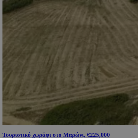
Τουριστικό χωράφι στο Μαρώνι, €225,000