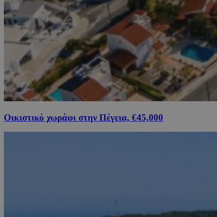
Οικιστικό χωράφι στην Πέγεια, €45,000