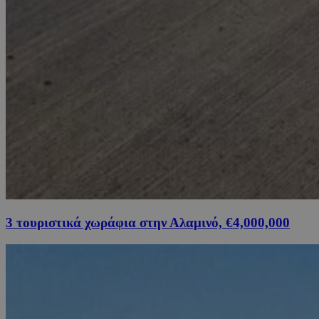
3 τουριστικά χωράφια στην Αλαμινό, €4,000,000