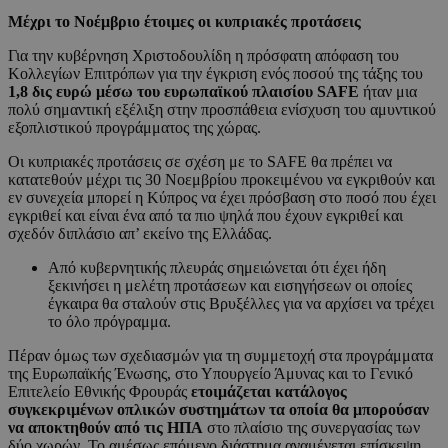
Μέχρι το Νοέμβριο έτοιμες οι κυπριακές προτάσεις
Για την κυβέρνηση Χριστοδουλίδη η πρόσφατη απόφαση του
Κολλεγίων Επιτρόπων για την έγκριση ενός ποσού της τάξης του
1,8 δις ευρώ μέσω του ευρωπαϊκού πλαισίου SAFE
ήταν μια
πολύ σημαντική εξέλιξη στην προσπάθεια ενίσχυση του αμυντικού
εξοπλιστικού προγράμματος της χώρας.
Οι κυπριακές προτάσεις σε σχέση με το SAFE θα πρέπει να
κατατεθούν μέχρι τις 30 Νοεμβρίου προκειμένου να εγκριθούν και
εν συνεχεία μπορεί η Κύπρος να έχει πρόσβαση στο ποσό που έχει
εγκριθεί και είναι ένα από τα πιο ψηλά που έχουν εγκριθεί και
σχεδόν διπλάσιο απ’ εκείνο της Ελλάδας.
Από κυβερνητικής πλευράς σημειώνεται ότι έχει ήδη
ξεκινήσει η μελέτη προτάσεων και εισηγήσεων οι οποίες
έγκαιρα θα σταλούν στις Βρυξέλλες για να αρχίσει να τρέχει
το όλο πρόγραμμα.
Πέραν όμως των σχεδιασμών για τη συμμετοχή στα προγράμματα
της Ευρωπαϊκής Ένωσης, στο Υπουργείο Άμυνας και το Γενικό
Επιτελείο Εθνικής Φρουράς
ετοιμάζεται κατάλογος
συγκεκριμένων οπλικών συστημάτων τα οποία θα μπορούσαν
να αποκτηθούν από τις ΗΠΑ
στο πλαίσιο της συνεργασίας των
δύο χωρών. Το αμέσως επόμενο διάστημα αναμένεται επίσκεψη