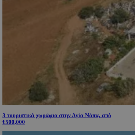
3 τουριστικά χωράφια στην Αγία Νάπα, από
€500,000