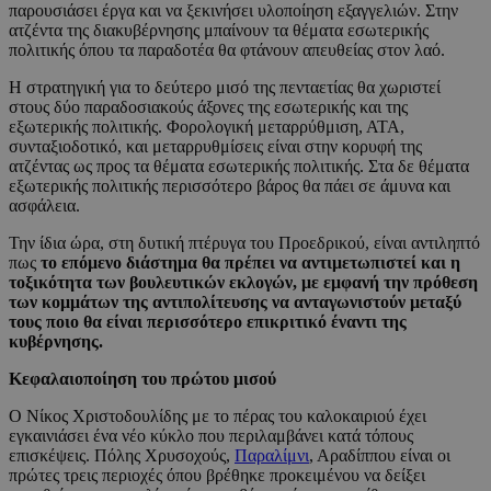
παρουσιάσει έργα και να ξεκινήσει υλοποίηση εξαγγελιών. Στην
ατζέντα της διακυβέρνησης μπαίνουν τα θέματα εσωτερικής
πολιτικής όπου τα παραδοτέα θα φτάνουν απευθείας στον λαό.
Η στρατηγική για το δεύτερο μισό της πενταετίας θα χωριστεί
στους δύο παραδοσιακούς άξονες της εσωτερικής και της
εξωτερικής πολιτικής. Φορολογική μεταρρύθμιση, ΑΤΑ,
συνταξιοδοτικό, και μεταρρυθμίσεις είναι στην κορυφή της
ατζέντας ως προς τα θέματα εσωτερικής πολιτικής. Στα δε θέματα
εξωτερικής πολιτικής περισσότερο βάρος θα πάει σε άμυνα και
ασφάλεια.
Την ίδια ώρα, στη δυτική πτέρυγα του Προεδρικού, είναι αντιληπτό
πως
το επόμενο διάστημα θα πρέπει να αντιμετωπιστεί και η
τοξικότητα των βουλευτικών εκλογών, με εμφανή την πρόθεση
των κομμάτων της αντιπολίτευσης να ανταγωνιστούν μεταξύ
τους ποιο θα είναι περισσότερο επικριτικό έναντι της
κυβέρνησης.
Κεφαλαιοποίηση του πρώτου μισού
Ο Νίκος Χριστοδουλίδης με το πέρας του καλοκαιριού έχει
εγκαινιάσει ένα νέο κύκλο που περιλαμβάνει κατά τόπους
επισκέψεις. Πόλης Χρυσοχούς,
Παραλίμνι
, Αραδίππου είναι οι
πρώτες τρεις περιοχές όπου βρέθηκε προκειμένου να δείξει