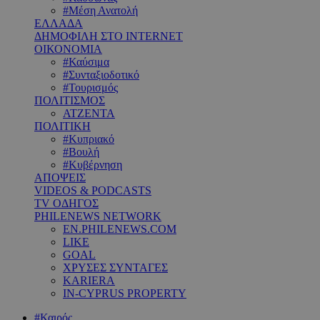
#Μέση Ανατολή
ΕΛΛΑΔΑ
ΔΗΜΟΦΙΛΗ ΣΤΟ INTERNET
ΟΙΚΟΝΟΜΙΑ
#Καύσιμα
#Συνταξιοδοτικό
#Τουρισμός
ΠΟΛΙΤΙΣΜΟΣ
ΑΤΖΕΝΤΑ
ΠΟΛΙΤΙΚΗ
#Κυπριακό
#Βουλή
#Κυβέρνηση
ΑΠΟΨΕΙΣ
VIDEOS & PODCASTS
TV ΟΔΗΓΟΣ
PHILENEWS NETWORK
EN.PHILENEWS.COM
LIKE
GOAL
ΧΡΥΣΕΣ ΣΥΝΤΑΓΕΣ
KARIERA
IN-CYPRUS PROPERTY
#Καιρός