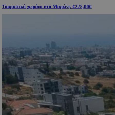
Τουριστικό χωράφι στο Μαρώνι, €225,000