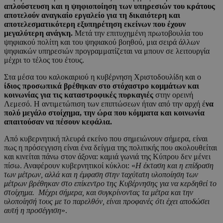
απλούστευση και η ψηφιοποίηση των υπηρεσιών του κράτους
αποτελούν αναγκαίο εργαλείο για τη δικαιότερη και
αποτελεσματικότερη εξυπηρέτηση εκείνων που έχουν
μεγαλύτερη ανάγκη.
Μετά την επιτυχημένη πρωτοβουλία του
ψηφιακού πολίτη και του ψηφιακού βοηθού, μια σειρά άλλων
ψηφιακών υπηρεσιών προγραμματίζεται να μπουν σε λειτουργία
μέχρι το τέλος του έτους.
Στα μέσα του καλοκαιριού η κυβέρνηση Χριστοδουλίδη και ο
ίδιος προσωπικά βρέθηκαν στο στόχαστρο κομμάτων και
κοινωνίας για τις καταστροφικές πυρκαγιές
στην ορεινή
Λεμεσό. Η αντιμετώπιση των επιπτώσεων ήταν από την αρχή έ
να
πολύ μεγάλο στοίχημα, την ώρα που κόμματα και κοινωνία
απαιτούσαν να πέσουν κεφάλια.
Από κυβερνητική πλευρά εκείνο που σημειώνουν σήμερα, είναι
πως η πρόσεγγιση είναι ένα δείγμα της πολιτικής που ακολουθείται
και κινείται πάνω στον άξονα: καμιά γωνιά της Κύπρου δεν μένει
πίσω. Αναφέρουν κυβερνητικοί κύκλοι: «
Η έκταση και η επίδραση
των μέτρων, αλλά και η έμφαση στην ταχύτατη υλοποίηση των
μέτρων βρέθηκαν στο επίκεντρο της Κυβέρνησης για να κερδηθεί το
στοίχημα. Μέχρι σήμερα, και συγκρίνοντας τα μέτρα και την
υλοποίησή τους με το παρελθόν, είναι προφανές ότι έχει αποδώσει
αυτή η προσέγγιση
».