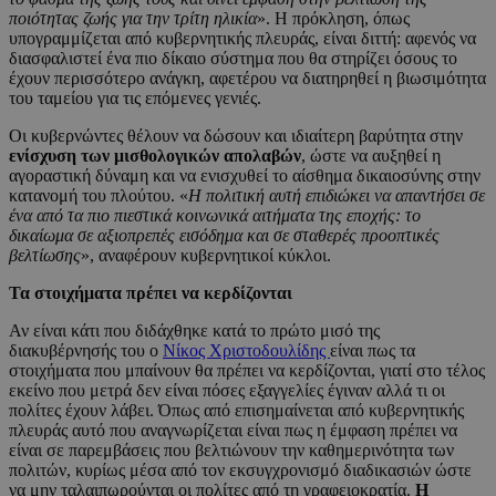
ποιότητας ζωής για την τρίτη ηλικία
». Η πρόκληση, όπως
υπογραμμίζεται από κυβερνητικής πλευράς, είναι διττή: αφενός να
διασφαλιστεί ένα πιο δίκαιο σύστημα που θα στηρίζει όσους το
έχουν περισσότερο ανάγκη, αφετέρου να διατηρηθεί η βιωσιμότητα
του ταμείου για τις επόμενες γενιές.
Οι κυβερνώντες θέλουν να δώσουν και ιδιαίτερη βαρύτητα στην
ενίσχυση των μισθολογικών απολαβών
, ώστε να αυξηθεί η
αγοραστική δύναμη και να ενισχυθεί το αίσθημα δικαιοσύνης στην
κατανομή του πλούτου. «
Η πολιτική αυτή επιδιώκει να απαντήσει σε
ένα από τα πιο πιεστικά κοινωνικά αιτήματα της εποχής: το
δικαίωμα σε αξιοπρεπές εισόδημα και σε σταθερές προοπτικές
βελτίωσης
», αναφέρουν κυβερνητικοί κύκλοι.
Τα στοιχήματα πρέπει να κερδίζονται
Αν είναι κάτι που διδάχθηκε κατά το πρώτο μισό της
διακυβέρνησής του ο
Νίκος Χριστοδουλίδης
είναι πως τα
στοιχήματα που μπαίνουν θα πρέπει να κερδίζονται, γιατί στο τέλος
εκείνο που μετρά δεν είναι πόσες εξαγγελίες έγιναν αλλά τι οι
πολίτες έχουν λάβει. Όπως από επισημαίνεται από κυβερνητικής
πλευράς αυτό που αναγνωρίζεται είναι πως η έμφαση πρέπει να
είναι σε παρεμβάσεις που βελτιώνουν την καθημερινότητα των
πολιτών, κυρίως μέσα από τον εκσυγχρονισμό διαδικασιών ώστε
να μην ταλαιπωρούνται οι πολίτες από τη γραφειοκρατία.
Η