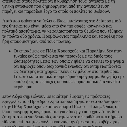
απευθείας στους πολίτες ότι η κυβέρνησή τους, αντίθετα με τη
γενική εντύπωση που δημιουργείται από την αντιπολίτευση,
παράγει και παραδίδει έργο το οποίο οι πολίτες το βλέπουν.
Αυτό που φαίνεται να θέλει ο ίδιος, μπαίνοντας στο δεύτερο μισό
της θητείας του είναι, μέσα από ένα πιο σαφές κοινωνικό και
πολιτικό αποτύπωμα, να κεφαλαιοποιήσει τα θεμέλια που τέθηκαν
τα πρώτα δύο χρόνια. Προβάλλοντας παράλληλα και τα οφέλη που
ήδη αποκομίστηκαν από τους πολίτες.
Οι επισκέψεις σε Πόλη Χρυσοχούς και Παραλίμνι δεν ήταν
τυχαίες καθώς πρόκειται για περιοχές με τις δικές τους
ιδιαιτερότητες μέσω των οποίων ήθελε να στείλει το μήνυμα
ότι περιοχές όπου διαχρονικά ένιωθαν ότι αντιμετωπίζονται
ως δεύτερης κατηγορίας πλέον δεν μένουν στο περιθώριο.
Γι’ αυτό και σταδιακά το προεδρικό πρόγραμμα θα γεμίζει με
επισκέψεις σε περιοχές οι οποίες παραδοσιακά έμεναν στο
περιθώριο.
Στον Λόφο σημειώνουν με ιδιαίτερη έμφαση τις πρόσφατες
εξαγγελίες του Προέδρου Χριστοδουλίδη για το νέο νοσοκομείο
στην Πόλη Χρυσοχούς και τον δρόμο Πάφου – Πόλης. Όπως οι
ίδιοι υπογραμμίζουν, πρόκειται για δύο έργα που χρονίζουν, δύο
ζητήματα που για δεκαετίες παρέμεναν στο περιθώριο και σήμερα
τίθενται επί τάπητος αποδεικνύοντας την έμφαση της κυβέρνησης
στην υλοποίηση έργων που αποδίδουν ουσιαστικά στην