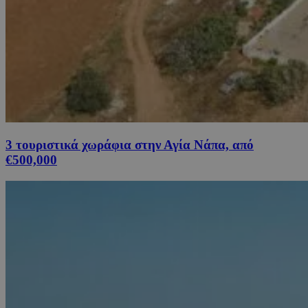
3 τουριστικά χωράφια στην Αγία Νάπα, από
€500,000