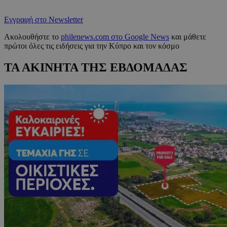
Εγγραφή στο Newsletter
Ακολουθήστε το
philenews.com στο Google News
και μάθετε
πρώτοι όλες τις ειδήσεις για την Κύπρο και τον κόσμο
ΤΑ ΑΚΙΝΗΤΑ ΤΗΣ ΕΒΔΟΜΑΔΑΣ