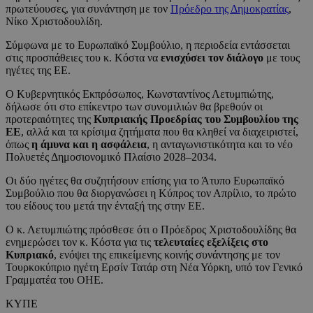
πρωτεύουσες, για συνάντηση με τον
Πρόεδρο της Δημοκρατίας
,
Νίκο Χριστοδουλίδη.
Σύμφωνα με το Ευρωπαϊκό Συμβούλιο, η περιοδεία εντάσσεται
στις προσπάθειες του κ. Κόστα να
ενισχύσει τον διάλογο
με τους
ηγέτες της ΕΕ.
Ο Κυβερνητικός Εκπρόσωπος, Κωνσταντίνος Λετυμπιώτης,
δήλωσε ότι στο επίκεντρο των συνομιλιών θα βρεθούν οι
προτεραιότητες της
Κυπριακής Προεδρίας του Συμβουλίου της
ΕΕ
, αλλά και τα κρίσιμα ζητήματα που θα κληθεί να διαχειριστεί,
όπως
η άμυνα και η ασφάλεια
, η ανταγωνιστικότητα και το νέο
Πολυετές Δημοσιονομικό Πλαίσιο 2028–2034.
Οι δύο ηγέτες θα συζητήσουν επίσης για το Άτυπο Ευρωπαϊκό
Συμβούλιο που θα διοργανώσει η Κύπρος τον Απρίλιο, το πρώτο
του είδους του μετά την ένταξή της στην ΕΕ.
Ο κ. Λετυμπιώτης πρόσθεσε ότι ο Πρόεδρος Χριστοδουλίδης θα
ενημερώσει τον κ. Κόστα για τις
τελευταίες εξελίξεις στο
Κυπριακό
, ενόψει της επικείμενης κοινής συνάντησης με τον
Τουρκοκύπριο ηγέτη Ερσίν Τατάρ στη Νέα Υόρκη, υπό τον Γενικό
Γραμματέα του ΟΗΕ.
ΚΥΠΕ