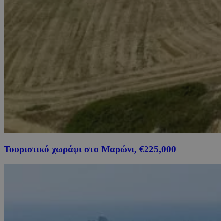
Τουριστικό χωράφι στο Μαρώνι, €225,000