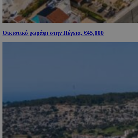
Οικιστικό χωράφι στην Πέγεια, €45,000