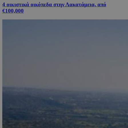
4 οικιστικά οικόπεδα στην Λακατάμεια, από
€100,000