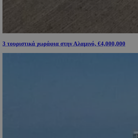
3 τουριστικά χωράφια στην Αλαμινό, €4,000,000