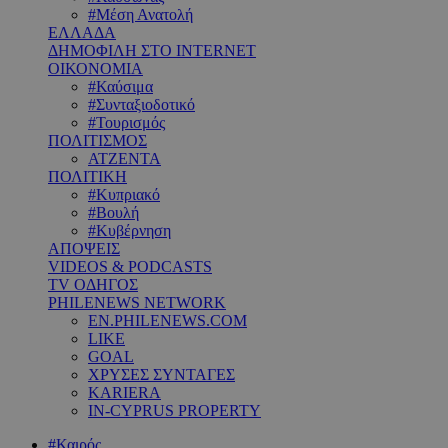
#Μέση Ανατολή
ΕΛΛΑΔΑ
ΔΗΜΟΦΙΛΗ ΣΤΟ INTERNET
ΟΙΚΟΝΟΜΙΑ
#Καύσιμα
#Συνταξιοδοτικό
#Τουρισμός
ΠΟΛΙΤΙΣΜΟΣ
ΑΤΖΕΝΤΑ
ΠΟΛΙΤΙΚΗ
#Κυπριακό
#Βουλή
#Κυβέρνηση
ΑΠΟΨΕΙΣ
VIDEOS & PODCASTS
TV ΟΔΗΓΟΣ
PHILENEWS NETWORK
EN.PHILENEWS.COM
LIKE
GOAL
ΧΡΥΣΕΣ ΣΥΝΤΑΓΕΣ
KARIERA
IN-CYPRUS PROPERTY
#Καιρός