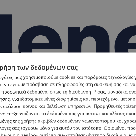
ρήση των δεδομένων σας
εργάτες μας χρησιμοποιούμε cookies και παρόμοιες τεχνολογίες 
ι να έχουμε πρόσβαση σε πληροφορίες στη συσκευή σας και να
 προσωπικά δεδομένα, όπως τη διεύθυνση IP σας, μοναδικά αν
σης, για εξατομικευμένες διαφημίσεις και περιεχόμενο, μέτρη
υ, ανάλυση κοινού και βελτίωση υπηρεσιών.
Προμηθευτές τρίτων
 να επεξεργάζονται τα δεδομένα σας για αυτούς και άλλους σκο
ένης της χρήσης ακριβών δεδομένων γεωεντοπισμού και χαρα
λογές σας ισχύουν μόνο για αυτόν τον ιστότοπο. Ορισμένοι πρ
 έννομο συμφέρον αντί για συγκατάθεση· έχετε το δικαίωμα να α