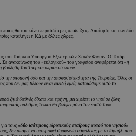
ποιος θα του κάνει περισσότερες υποδείξεις. Απαίτηση και των δύο
οποίες καταλήγει η ΚΔ με άλλες χώρες.
σεις του Τούρκου Υπουργού Εξωτερικών Χακάν Φιντάν. Ο Τατάρ
.
Σε ανακοίνωση του «εκλογικού» του γραφείου αναφέρεται ότι «
η
ι τη βούληση του Τουρκοκυπριακού λαού
».
σο την υπομονή όσο και την αποφασιστικότητα της Τουρκίας. Όλες οι
ος που δεν μας θέλουν είναι επειδή εμείς ματαιώσαμε αυτό το
υρά ζητά διεθνές δίκαιο και ειρήνη, μετατρέπει το νησί σε ζώνη
κυπριακός οπλισμός τελικά θα βλάψει μόνο τον εαυτό του
».
ε για τους
«δύο ισότιμους ιδρυτικούς εταίρους αυτού του νησιού»
.
ρους, δεν μπορεί να υπογραφεί συμφωνία ασφάλειας με το Ισραήλ, που