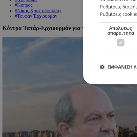
#Κύπρος
Ρυθμίσεις διαφή
#Νίκος Χριστοδουλίδης
Ρυθμίσεις cookie
#Τουφάν Έρχιουρμαν
Κόντρα Τατάρ-Ερχιουρμάν για το ποιος θα κουνήσει
Απολυτως
απαραιτητα
ΕΜΦΑΝΙΣΗ 