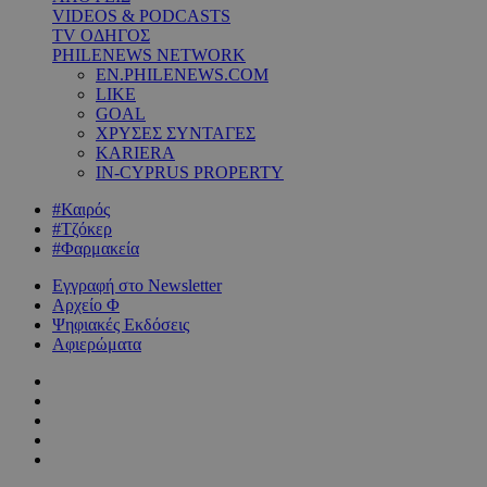
VIDEOS & PODCASTS
TV ΟΔΗΓΟΣ
PHILENEWS NETWORK
EN.PHILENEWS.COM
LIKE
GOAL
ΧΡΥΣΕΣ ΣΥΝΤΑΓΕΣ
KARIERA
IN-CYPRUS PROPERTY
#Καιρός
#Τζόκερ
#Φαρμακεία
Εγγραφή στο Newsletter
Αρχείο Φ
Ψηφιακές Εκδόσεις
Αφιερώματα