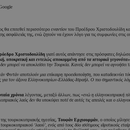
 Google
ς θα επιτεθεί περισσότερο εναντίον του Προέδρου Χριστοδουλίδη και 
ης ασφάλειάς της, ενώ ζητούν να έχουν λόγο για τις συμφωνίες στις 
Πρόεδρο Χριστοδουλίδη
γιατί αυτός απάντησε στις πρόσφατες δηλώ
κή, υποκριτική και εντελώς αποκομμένη από τα ιστορικά γεγονότα»
 δεν μπορεί να αποκλείσει την Τουρκία. Κανείς δεν μπορεί να αγνοήσε
ν Φιντάν αποτελούν μια επίκαιρη προειδοποίηση, που καταδεικνύει τό
ίας για τον άξονα Ελληνοκυπρίων-Ελλάδας-Ισραήλ. Ο πιο σημαντικός λόγ
υταία χρόνια
λέγοντας, μεταξύ άλλων, πως «
ενώ η ελληνοκυπριακή πλε
πριακός λαός δεν θα υποκύψει ποτέ σε αυτές τις απειλές και ο ελληνο
 της τουρκοκυπριακής ηγεσίας,
Τουφάν Ερχιουρμάν
, ο οποίος μίλησ
τουρκοκυπριακού ‘λαού’, ενός από τους δύο ισότιμους ιδρυτικούς εταί