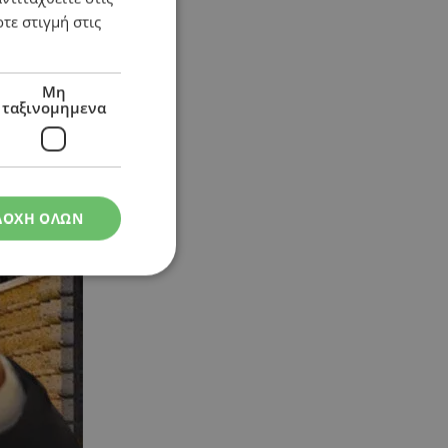
τε στιγμή στις
Μη
ταξινομημενα
ΔΟΧΗ ΟΛΩΝ