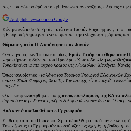
Δες περισσότερα άρθρα του philenews όταν αναζητάς ειδήσεις στην
Add philenews.com on Google
Κόντρα ανάμεσα σε Ερσίν Τατάρ και Τουφάν Ερχιουρμάν για το ποιο
η Κυπριακή Δημοκρατία να τερματίσει την ενίσχυση της άμυνας και τ
Θύμωσε γιατί ο ΠτΔ απάντησε στον Φιντάν
Ο νυν ηγέτης των Τουρκοκυπρίων, Ε
ρσίν Τατάρ επιτέθηκε στον 
χαρακτήρισε τη δήλωσε του Προέδρου Χριστοδουλίδη ως
«αλαζονι
Τουρκία είναι το πιο ισχυρό κράτος στην Ανατολική Μεσόγειο. Κανείς
Όπως ισχυρίστηκε «
τα λόγια του Τούρκου Υπουργού Εξωτερικών Χακά
αποκλειστικές συμμαχίες σε αυτήν την περιοχή είναι παιχνίδια ευκολ
παιχνίδι
».
Ο κ. Τατάρ αναφέρθηκε επίσης
στους εξοπλισμούς της ΚΔ τα τελε
συγκρούσεων με δισεκατομμύρια δολάρια σε αγορές όπλων. Ο τουρκοκυ
Από κοντά ακολουθεί και ο Ερχιουρμάν
Επίθεση κατά του Προέδρου Χριστοδουλίδη και από τον διεκδικητή
Συνεχίζοντας το Ερχιουρμάν υποστήριξε πως «
χωρίς τη βούληση του 