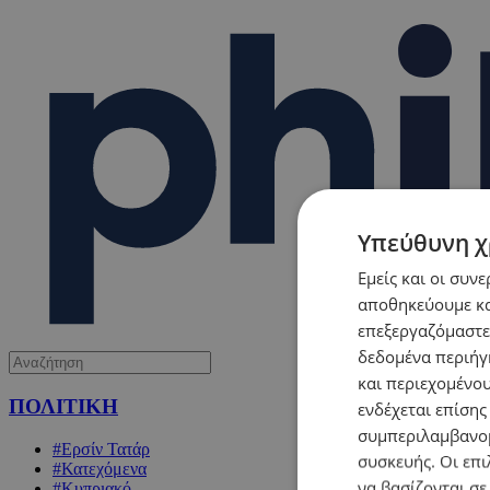
Υπεύθυνη χ
Εμείς και οι συν
αποθηκεύουμε κα
επεξεργαζόμαστε
δεδομένα περιήγη
και περιεχομένο
ΠΟΛΙΤΙΚΗ
ενδέχεται επίσης
συμπεριλαμβανομ
#Ερσίν Τατάρ
συσκευής. Οι επι
#Κατεχόμενα
να βασίζονται σε
#Κυπριακό