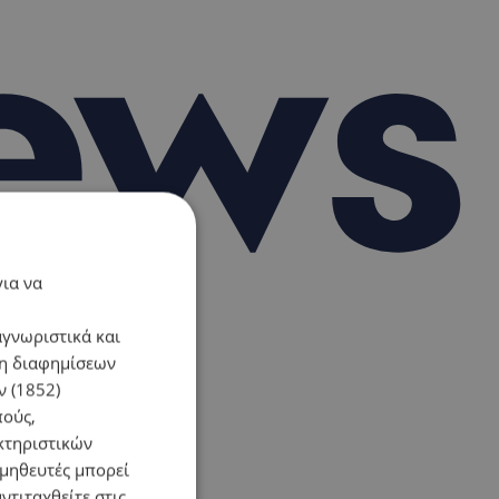
για να
αγνωριστικά και
ση διαφημίσεων
 (1852)
πούς,
κτηριστικών
ομηθευτές μπορεί
ντιταχθείτε στις