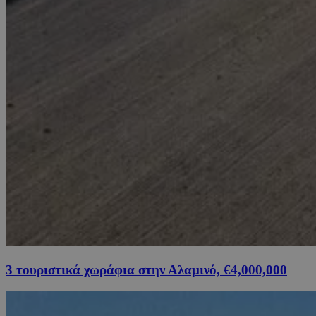
3 τουριστικά χωράφια στην Αλαμινό, €4,000,000