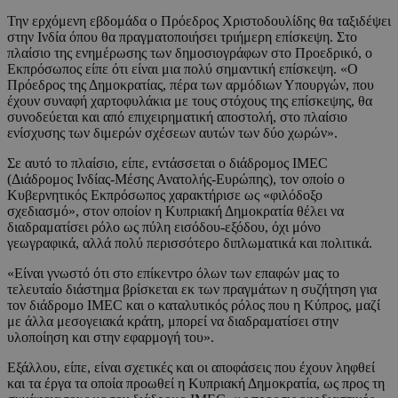
Την ερχόμενη εβδομάδα ο Πρόεδρος Χριστοδουλίδης θα ταξιδέψει
στην Ινδία όπου θα πραγματοποιήσει τριήμερη επίσκεψη. Στο
πλαίσιο της ενημέρωσης των δημοσιογράφων στο Προεδρικό, ο
Εκπρόσωπος είπε ότι είναι μια πολύ σημαντική επίσκεψη. «Ο
Πρόεδρος της Δημοκρατίας, πέρα των αρμόδιων Υπουργών, που
έχουν συναφή χαρτοφυλάκια με τους στόχους της επίσκεψης, θα
συνοδεύεται και από επιχειρηματική αποστολή, στο πλαίσιο
ενίσχυσης των διμερών σχέσεων αυτών των δύο χωρών».
Σε αυτό το πλαίσιο, είπε, εντάσσεται ο διάδρομος IMEC
(Διάδρομος Ινδίας-Μέσης Ανατολής-Ευρώπης), τον οποίο ο
Κυβερνητικός Εκπρόσωπος χαρακτήρισε ως «φιλόδοξο
σχεδιασμό», στον οποίον η Κυπριακή Δημοκρατία θέλει να
διαδραματίσει ρόλο ως πύλη εισόδου-εξόδου, όχι μόνο
γεωγραφικά, αλλά πολύ περισσότερο διπλωματικά και πολιτικά.
«Είναι γνωστό ότι στο επίκεντρο όλων των επαφών μας το
τελευταίο διάστημα βρίσκεται εκ των πραγμάτων η συζήτηση για
τον διάδρομο IMEC και ο καταλυτικός ρόλος που η Κύπρος, μαζί
με άλλα μεσογειακά κράτη, μπορεί να διαδραματίσει στην
υλοποίηση και στην εφαρμογή του».
Εξάλλου, είπε, είναι σχετικές και οι αποφάσεις που έχουν ληφθεί
και τα έργα τα οποία προωθεί η Κυπριακή Δημοκρατία, ως προς τη