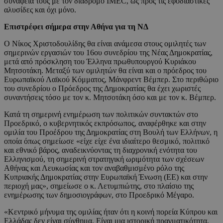
συνάφεια τους με τον διάδρομο IMEC, ως προς τις εφοδιαστικές
αλυσίδες και όχι μόνο.
Επιστρέφει σήμερα στην Αθήνα για τη ΝΔ
Ο Νίκος Χριστοδουλίδης θα είναι ανάμεσα στους ομιλητές των
σημερινών εργασιών του 16ου συνεδρίου της Νέας Δημοκρατίας,
μετά από πρόσκληση του Έλληνα πρωθυπουργού Κυριάκου
Μητσοτάκη. Μεταξύ των ομιλητών θα είναι και ο πρόεδρος του
Ευρωπαϊκού Λαϊκού Κόμματος, Μάνφρεντ Βέμπερ. Στο περιθώριο
του συνεδρίου ο Πρόεδρος της Δημοκρατίας θα έχει χωριστές
συναντήσεις τόσο με τον κ. Μητσοτάκη όσο και με τον κ. Βέμπερ.
Κατά τη σημερινή ενημέρωση των πολιτικών συντακτών στο
Προεδρικό, ο κυβερνητικός εκπρόσωπος, αναφέρθηκε και στην
ομιλία του Προέδρου της Δημοκρατίας στη Βουλή των Ελλήνων, η
οποία όπως σημείωσε «είχε είχε ένα ιδιαίτερο θεσμικό, πολιτικό
και εθνικό βάρος, αναδεικνύοντας τη διαχρονική ενότητα του
Ελληνισμού, τη σημερινή στρατηγική ωριμότητα των σχέσεων
Αθήνας και Λευκωσίας και τον αναβαθμισμένο ρόλο της
Κυπριακής Δημοκρατίας στην Ευρωπαϊκή Ένωση (ΕΕ) και στην
περιοχή μας», σημείωσε ο κ. Λετυμπιώτης, στο πλαίσιο της
ενημέρωσης των δημοσιογράφων, στο Προεδρικό Μέγαρο.
«Κεντρικό μήνυμα της ομιλίας ήταν ότι η κοινή πορεία Κύπρου και
Ελλάδας δεν είναι σύνθημα. Είναι μια ιστορική πραγματικότητα,