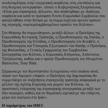
συνδεσιμότητα, στην ενεργειακή ασφάλεια, στις επενδύσεις και
στη θεσμική συνεργασία», τόνισε ο Κυβερνητικός Εκπρόσωπος.
«Είναι μια στρατηγική, άλλωστε, που αναδείχθηκε με ιδιαίτερη
σαφήνεια και κατά το πρόσφατο Άτυπο Ευρωπαϊκό Συμβούλιο που
φιλοξενήθηκε στην Κύπρο με τη συμμετοχή και ηγετών κρατών
της περιοχής, συμπεριλαμβανομένων κρατών του Κόλπου».
Στο Φόρουμ θα συμμετάσχουν, μεταξύ άλλων, η Πρόεδρος της
Ευρωπαϊκής Κεντρικής Τράπεζας, η Πρωθυπουργός της Ιταλίας, ο
Πρωθυπουργός της Ελλάδας, ο Πρωθυπουργός του Κουβέιτ, ο
Πρωθυπουργός και Υπουργός Εξωτερικών του Κατάρ, ο Πρόεδρος
της Φινλανδίας, ο Γενικός Γραμματέας του Συμβουλίου
Συνεργασίας του Κόλπου, ο Ευρωπαίος Επίτροπος, Απόστολος
Τζιτζικώστας, καθώς και ο πρώην Πρωθυπουργός του Ηνωμένου
Βασιλείου, Tony Blair.
Σύμφωνα με τον Κωνσταντίνο Λετυμπιώτη «στο πλαίσιο αυτό,
πέραν των διμερών επαφών, ο Πρόεδρος της Δημοκρατίας θα
συμμετάσχει σε συζητήσεις στρογγυλής τραπέζης αναφορικά με το
μέλλον της σχέσης Ευρώπης και χωρών του Κόλπου, τις
προοπτικές ενίσχυσης της στρατηγικής συνεργασίας μεταξύ των
δύο περιοχών, καθώς και σε θεματικές σχετικά με την επόμενη
μέρα του πολέμου στο Ιράν».
Η παράμετρος του
IMEC