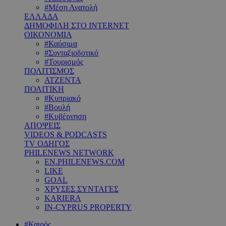
#Μέση Ανατολή
ΕΛΛΑΔΑ
ΔΗΜΟΦΙΛΗ ΣΤΟ INTERNET
ΟΙΚΟΝΟΜΙΑ
#Καύσιμα
#Συνταξιοδοτικό
#Τουρισμός
ΠΟΛΙΤΙΣΜΟΣ
ΑΤΖΕΝΤΑ
ΠΟΛΙΤΙΚΗ
#Κυπριακό
#Βουλή
#Κυβέρνηση
ΑΠΟΨΕΙΣ
VIDEOS & PODCASTS
TV ΟΔΗΓΟΣ
PHILENEWS NETWORK
EN.PHILENEWS.COM
LIKE
GOAL
ΧΡΥΣΕΣ ΣΥΝΤΑΓΕΣ
KARIERA
IN-CYPRUS PROPERTY
#Καιρός