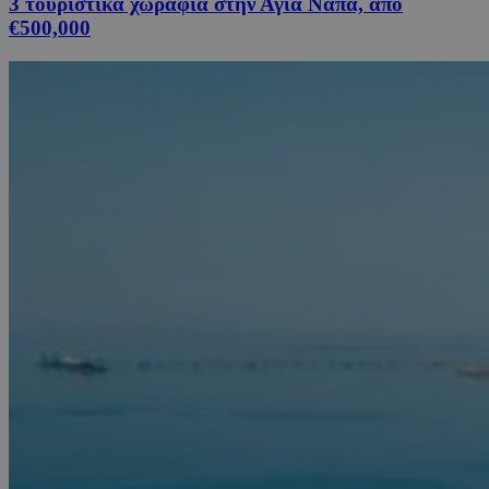
3 τουριστικά χωράφια στην Αγία Νάπα, από
€500,000