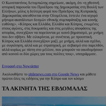
Ο Κωνσταντίνος Λετυμπιώτης σημείωσε, ακόμη, ότι «η χθεσινή
ιστορική παρουσία του Προέδρου της Δημοκρατίας στη Βουλή των
Ελλήνων, μόλις η δεύτερη φορά που Πρόεδρος της Κυπριακής
Δημοκρατίας απευθύνεται στην Ολομέλεια, έστειλε ένα ισχυρό
μήνυμα ακατάλυτων δεσμών εθνικής συμπαράταξης και κοινής
ευθύνης». «Κύπρος και Ελλάδα, Ελλάδα και Κύπρος, ενωμένες
στους αγώνες, στις δοκιμασίες και στις μεγάλες αποφάσεις της
ιστορίας, συνεχίζουν να πορεύονται με κοινό βηματισμό, με μνήμη
που δεν σβήνει. Με ειλικρίνεια, με συνέπεια, με προοπτική.
Κύπρος και Ελλάδα συνεχίζουν μαζί, με μνήμη, αλλά και σχέδιο,
με συγκίνηση, αλλά και με στρατηγική, με σεβασμό στο παρελθόν,
αλλά κυρίως με πίστη στο μέλλον, που μπορούν να οικοδομήσουν
από κοινού οι δύο χώρες για τους πολίτες τους», υπογράμμισε.
Εγγραφή στο Newsletter
Ακολουθήστε το
philenews.com στο Google News
και μάθετε
πρώτοι όλες τις ειδήσεις για την Κύπρο και τον κόσμο
ΤΑ ΑΚΙΝΗΤΑ ΤΗΣ ΕΒΔΟΜΑΔΑΣ