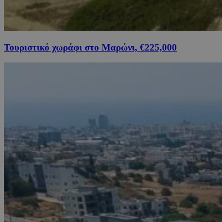
Τουριστικό χωράφι στο Μαρώνι, €225,000