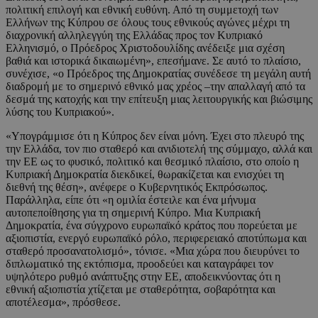
πολιτική επιλογή και εθνική ευθύνη. Από τη συμμετοχή των
Ελλήνων της Κύπρου σε όλους τους εθνικούς αγώνες μέχρι τη
διαχρονική αλληλεγγύη της Ελλάδας προς τον Κυπριακό
Ελληνισμό, ο Πρόεδρος Χριστοδουλίδης ανέδειξε μια σχέση
βαθιά και ιστορικά δικαιωμένη», επεσήμανε. Σε αυτό το πλαίσιο,
συνέχισε, «ο Πρόεδρος της Δημοκρατίας συνέδεσε τη μεγάλη αυτή
διαδρομή με το σημερινό εθνικό μας χρέος –την απαλλαγή από τα
δεσμά της κατοχής και την επίτευξη μιας λειτουργικής και βιώσιμης
λύσης του Κυπριακού».
«Υπογράμμισε ότι η Κύπρος δεν είναι μόνη. Έχει στο πλευρό της
την Ελλάδα, τον πιο σταθερό και ανιδιοτελή της σύμμαχο, αλλά και
την ΕΕ ως το φυσικό, πολιτικό και θεσμικό πλαίσιο, στο οποίο η
Κυπριακή Δημοκρατία διεκδικεί, θωρακίζεται και ενισχύει τη
διεθνή της θέση», ανέφερε ο Κυβερνητικός Εκπρόσωπος.
Παράλληλα, είπε ότι «η ομιλία έστειλε και ένα μήνυμα
αυτοπεποίθησης για τη σημερινή Κύπρο. Μια Κυπριακή
Δημοκρατία, ένα σύγχρονο ευρωπαϊκό κράτος που πορεύεται με
αξιοπιστία, ενεργό ευρωπαϊκό ρόλο, περιφερειακό αποτύπωμα και
σταθερό προσανατολισμό», τόνισε. «Μια χώρα που διευρύνει το
διπλωματικό της εκτόπισμα, προοδεύει και καταγράφει τον
υψηλότερο ρυθμό ανάπτυξης στην ΕΕ, αποδεικνύοντας ότι η
εθνική αξιοπιστία χτίζεται με σταθερότητα, σοβαρότητα και
αποτέλεσμα», πρόσθεσε.