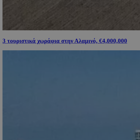
3 τουριστικά χωράφια στην Αλαμινό, €4,000,000