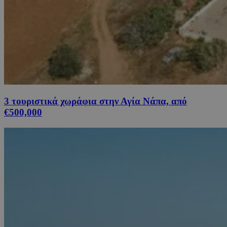
3 τουριστικά χωράφια στην Αγία Νάπα, από
€500,000