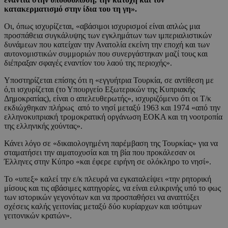
κατακερματισμό στην ίδια του τη γη».
Οι, όπως ισχυρίζεται, «αβάσιμοι ισχυρισμοί είναι απλώς μια
προσπάθεια συγκάλυψης των εγκλημάτων των ιμπεριαλιστικών
δυνάμεων που κατείχαν την Ανατολία εκείνη την εποχή και των
αυτονομιστικών συμμοριών που συνεργάστηκαν μαζί τους και
διέπραξαν σφαγές εναντίον του λαού της περιοχής».
Υποστηρίζεται επίσης ότι η «εγγυήτρια Τουρκία, σε αντίθεση με
ό,τι ισχυρίζεται (το Υπουργείο Εξωτερικών της Κυπριακής
Δημοκρατίας), είναι ο απελευθερωτής», ισχυριζόμενο ότι οι Τ/κ
εκδιώχθηκαν πλήρως από το νησί μεταξύ 1963 και 1974 «από την
ελληνοκυπριακή τρομοκρατική οργάνωση ΕΟΚΑ και τη νοοτροπία
της ελληνικής χούντας».
Κάνει λόγο σε «δικαιολογημένη παρέμβαση της Τουρκίας» για να
σταματήσει την αιματοχυσία και τη βία που προκάλεσαν οι
Έλληνες στην Κύπρο «και έφερε ειρήνη σε ολόκληρο το νησί».
Το «υπεξ» καλεί την ε/κ πλευρά να εγκαταλείψει «την ρητορική
μίσους και τις αβάσιμες κατηγορίες, να είναι ειλικρινής υπό το φως
των ιστορικών γεγονότων και να προσπαθήσει να αναπτύξει
σχέσεις καλής γειτονίας μεταξύ δύο κυρίαρχων και ισότιμων
γειτονικών κρατών».