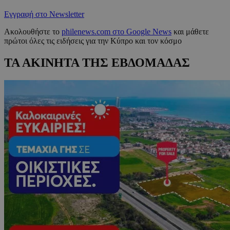
Εγγραφή στο Newsletter
Ακολουθήστε το
philenews.com στο Google News
και μάθετε
πρώτοι όλες τις ειδήσεις για την Κύπρο και τον κόσμο
ΤΑ ΑΚΙΝΗΤΑ ΤΗΣ ΕΒΔΟΜΑΔΑΣ