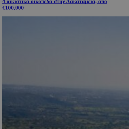
4 οικιστικά οικόπεδα στην Λακατάμεια, από
€100,000