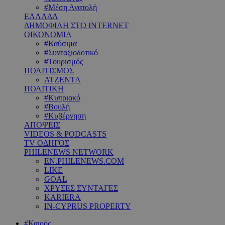
#Μέση Ανατολή
ΕΛΛΑΔΑ
ΔΗΜΟΦΙΛΗ ΣΤΟ INTERNET
ΟΙΚΟΝΟΜΙΑ
#Καύσιμα
#Συνταξιοδοτικό
#Τουρισμός
ΠΟΛΙΤΙΣΜΟΣ
ΑΤΖΕΝΤΑ
ΠΟΛΙΤΙΚΗ
#Κυπριακό
#Βουλή
#Κυβέρνηση
ΑΠΟΨΕΙΣ
VIDEOS & PODCASTS
TV ΟΔΗΓΟΣ
PHILENEWS NETWORK
EN.PHILENEWS.COM
LIKE
GOAL
ΧΡΥΣΕΣ ΣΥΝΤΑΓΕΣ
KARIERA
IN-CYPRUS PROPERTY
#Καιρός