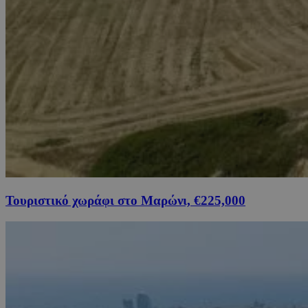
Τουριστικό χωράφι στο Μαρώνι, €225,000