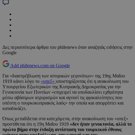
Δες περισσότερα άρθρα του philenews όταν αναζητάς ειδήσεις στην
Google
Add philenews.com on Google
Για «διαστρέβλωση των ιστορικών γεγονότων» της 19ης Μαΐου
1919 κάνει λόγο το
«υπεξ»
υποστηρίζοντας ότι η ανακοίνωση του
Υπουργείου Εξωτερικών της Κυπριακής Δημοκρατίας για την
Γενοκτονία των Ποντίων «επιχειρεί να υποδαυλίσει εχθρότητα
μέσω αβάσιμων ισχυρισμών και αγνοεί τις φρικαλεότητες που
υπέστη ο τουρκοκυπριακός λαός» την οποία και απορρίπτει και
καταδικάζει.
Όπως μεταδίδεται στα κατεχόμενα, στην ανακοίνωση του «υπεξ»
προστίθεται ότι η 19η Μαΐου 1919
«δεν ήταν γενοκτονία, αλλά το
πρώτο βήμα στην ένδοξη αντίσταση του τουρκικού έθνους
ενάντια στην υποδούλωση, την κατοχή και τον