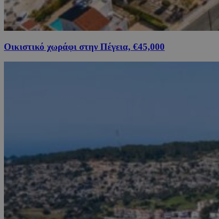
Οικιστικό χωράφι στην Πέγεια, €45,000