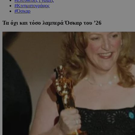
#Ελεύθερες Γνώμες
#Κινηματογράφος
#Όσκαρ
Τα όχι και τόσο λαμπερά Όσκαρ του ’26