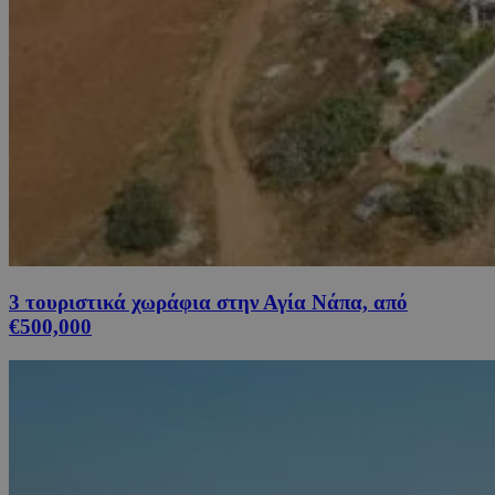
3 τουριστικά χωράφια στην Αγία Νάπα, από
€500,000