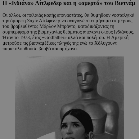
Η «Ινδιάνα» Λίτλφεδερ και η «ομερτά» του Βιετνάμ
Οι άλλοι, οι παλαιάς κοπής επαναστάτες, θα θυμηθούν νοσταλγικά
την όμορφη Σαχίν Λίτλφεδερ να αναγιγνώσκει μήνυμα εκ μέρους
του βραβευθέντος Μάρλον Μπράντο, καταδικάζοντας τη
συμπεριφορά της βιομηχανίας θεάματος απέναντι στους Ινδιάνους.
Ήταν το 1973, έτος «Godfather» αλλά και πολέμου. Η Αμερική
μετρούσε τις βιετναμέζικες πληγές της ενώ το Χόλυγουντ
παρακολουθούσε βουβό και αμήχανο.