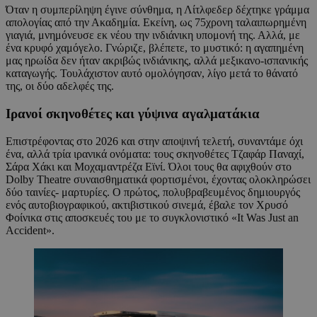
Όταν η συμπερίληψη έγινε σύνθημα, η Λίτλφεδερ δέχτηκε γράμμα
απολογίας από την Ακαδημία. Εκείνη, ως 75χρονη ταλαιπωρημένη
γιαγιά, μνημόνευσε εκ νέου την ινδιάνικη υπομονή της. Αλλά, με
ένα κρυφό χαμόγελο. Γνώριζε, βλέπετε, το μυστικό: η αγαπημένη
μας ηρωίδα δεν ήταν ακριβώς ινδιάνικης, αλλά μεξικανο-ισπανικής
καταγωγής. Τουλάχιστον αυτό ομολόγησαν, λίγο μετά το θάνατό
της, οι δύο αδελφές της.
Ιρανοί σκηνοθέτες και γύψινα αγαλματάκια
Επιστρέφοντας στο 2026 και στην αποψινή τελετή, συναντάμε όχι
ένα, αλλά τρία ιρανικά ονόματα: τους σκηνοθέτες Τζαφάρ Παναχί,
Σάρα Χάκι και Μοχαμαντρέζα Εϊνί. Όλοι τους θα αφιχθούν στο
Dolby Theatre συναισθηματικά φορτισμένοι, έχοντας ολοκληρώσει
δύο ταινίες- μαρτυρίες. Ο πρώτος, πολυβραβευμένος δημιουργός
ενός αυτοβιογραφικού, ακτιβιστικού σινεμά, έβαλε τον Χρυσό
Φοίνικα στις αποσκευές του με το συγκλονιστικό «It Was Just an
Accident».