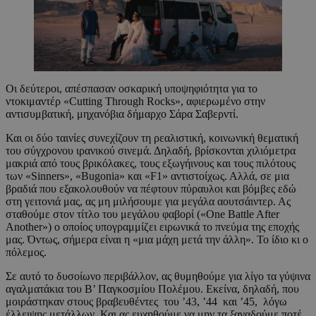
Οι δεύτεροι, απέσπασαν οσκαρική υποψηφιότητα για το
ντοκιμαντέρ «Cutting Through Rocks», αφιερωμένο στην
αντισυμβατική, μηχανόβια δήμαρχο Σάρα Σαβερντί.
Και οι δύο ταινίες συνεχίζουν τη ρεαλιστική, κοινωνική θεματική
του σύγχρονου ιρανικού σινεμά. Δηλαδή, βρίσκονται χιλιόμετρα
μακριά από τους βρικόλακες, τους εξωγήινους και τους πιλότους
των «Sinners», «Bugonia» και «F1» αντιστοίχως. Αλλά, σε μια
βραδιά που εξακολουθούν να πέφτουν πύραυλοι και βόμβες εδώ
στη γειτονιά μας, ας μη μιλήσουμε για μεγάλα αουτσάιντερ. Ας
σταθούμε στον τίτλο του μεγάλου φαβορί («One Battle After
Another») ο οποίος υπογραμμίζει ειρωνικά το πνεύμα της εποχής
μας. Όντως, σήμερα είναι η «μια μάχη μετά την άλλη». Το ίδιο κι ο
πόλεμος.
Σε αυτό το δυσοίωνο περιβάλλον, ας θυμηθούμε για λίγο τα γύψινα
αγαλματάκια του Β’ Παγκοσμίου Πολέμου. Εκείνα, δηλαδή, που
μοιράστηκαν στους βραβευθέντες του ’43, ’44 και ’45, λόγω
έλλειψης μετάλλων. Και ας ευχηθούμε να μην τα ξαναδούμε ποτέ.