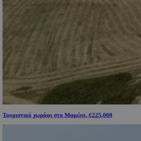
Τουριστικό χωράφι στο Μαρώνι, €225,000