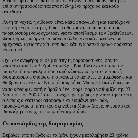
Είναι η ώρα που ο παρουσιαστής Κόναν Ο’ Μπράιαν επιστρέφει
επί σκηνής προφέροντας ένα ηθελημένα πρόχειρο και κρύο
ανέκδοτο.
Αυτή τη νύχτα, η αίθουσα είναι κάπως παγωμένη και ταυτόχρονα
φορτισμένη από στρες. Όπως κάθε χρόνο, κάποιοι από τους
παρευρισκόμενους αγωνιούν για το αποτέλεσμα των βραβεύσεων.
Φέτος όμως, υπάρχει και κάποια άλλη, σχετικά πρωτόγνωρη
αμηχανία. Έχεις την αίσθηση πως κάτι εξαιρετικά άβολο πρόκειται
να συμβεί.
Όχι, δεν αναφέρομαι σε μια στιγμή παραφροσύνης, σαν το
χαστούκι του Γουίλ Σμιθ στον Κρις Ροκ. Εννοώ κάτι σαν την
παραλαβή του αγαλματίδιου από κάποιον αξύριστο, ευτραφή
διοπτροφόρο ο οποίος στη συνέχεια θα αρπάξει το μικρόφωνο και
θα βροντοφωνάξει: «Ντροπή σου, κύριε Μπους»! Γιατί, όπως και
η
να το κάνουμε, αυτή η βραδιά δεν μπορεί παρά να θυμίζει την 23
Μαρτίου του 2003. Τότε, μονάχα τρεις μέρες πριν από την τελετή,
ο Μπους ο νεότερος αποφάσιζε να εισβάλει στο Ιράκ,
προκαλώντας τη μήνη του σκηνοθέτη Μάικλ Μουρ, πνευματικού
ιδιοκτήτη εκείνης της αλησμόνητης ατάκας.
Οι κονκάρδες της διαμαρτυρίας
Βεβαίως, από το Ιράκ ως το Ιράν, έχουν μεσολαβήσει 23 χρόνια