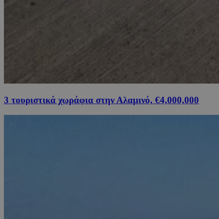
3 τουριστικά χωράφια στην Αλαμινό, €4,000,000