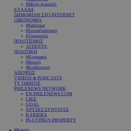
#Μέση Ανατολή
ΕΛΛΑΔΑ
ΔΗΜΟΦΙΛΗ ΣΤΟ INTERNET
ΟΙΚΟΝΟΜΙΑ
#Καύσιμα
#Συνταξιοδοτικό
#Τουρισμός
ΠΟΛΙΤΙΣΜΟΣ
ΑΤΖΕΝΤΑ
ΠΟΛΙΤΙΚΗ
#Κυπριακό
#Βουλή
#Κυβέρνηση
ΑΠΟΨΕΙΣ
VIDEOS & PODCASTS
TV ΟΔΗΓΟΣ
PHILENEWS NETWORK
EN.PHILENEWS.COM
LIKE
GOAL
ΧΡΥΣΕΣ ΣΥΝΤΑΓΕΣ
KARIERA
IN-CYPRUS PROPERTY
#Καιρός