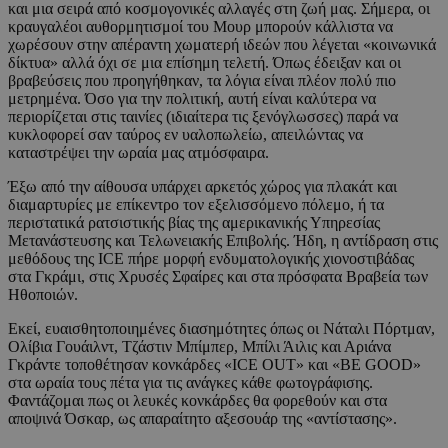
και μια σειρά από κοσμογονικές αλλαγές στη ζωή μας. Σήμερα, οι
κραυγαλέοι αυθορμητισμοί του Μουρ μπορούν κάλλιστα να
χωρέσουν στην απέραντη χωματερή ιδεών που λέγεται «κοινωνικά
δίκτυα» αλλά όχι σε μια επίσημη τελετή. Όπως έδειξαν και οι
βραβεύσεις που προηγήθηκαν, τα λόγια είναι πλέον πολύ πιο
μετρημένα. Όσο για την πολιτική, αυτή είναι καλύτερα να
περιορίζεται στις ταινίες (ιδιαίτερα τις ξενόγλωσσες) παρά να
κυκλοφορεί σαν ταύρος εν υαλοπωλείω, απειλώντας να
καταστρέψει την ωραία μας ατμόσφαιρα.
Έξω από την αίθουσα υπάρχει αρκετός χώρος για πλακάτ και
διαμαρτυρίες με επίκεντρο τον εξελισσόμενο πόλεμο, ή τα
περιστατικά ρατσιστικής βίας της αμερικανικής Υπηρεσίας
Μετανάστευσης και Τελωνειακής Επιβολής. Ήδη, η αντίδραση στις
μεθόδους της ICE πήρε μορφή ενδυματολογικής χιονοστιβάδας
στα Γκράμι, στις Χρυσές Σφαίρες και στα πρόσφατα Βραβεία των
Ηθοποιών.
Εκεί, ευαισθητοποιημένες διασημότητες όπως οι Νάταλι Πόρτμαν,
Ολίβια Γουάιλντ, Τζάστιν Μπίμπερ, Μπίλι Άιλις και Αριάνα
Γκράντε τοποθέτησαν κονκάρδες «ICE OUT» και «BE GOOD»
στα ωραία τους πέτα για τις ανάγκες κάθε φωτογράφισης.
Φαντάζομαι πως οι λευκές κονκάρδες θα φορεθούν και στα
αποψινά Όσκαρ, ως απαραίτητο αξεσουάρ της «αντίστασης».