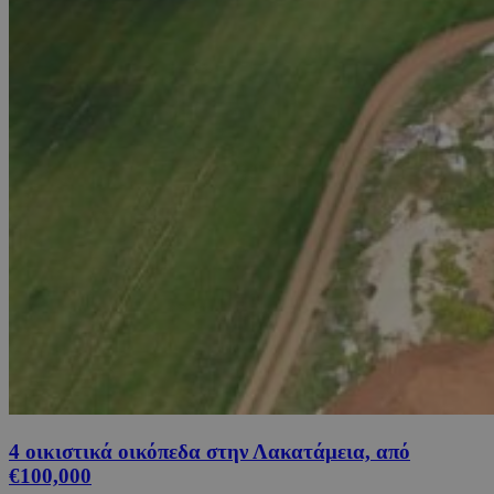
4 οικιστικά οικόπεδα στην Λακατάμεια, από
€100,000