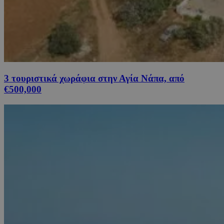
3 τουριστικά χωράφια στην Αγία Νάπα, από
€500,000