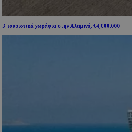
3 τουριστικά χωράφια στην Αλαμινό, €4,000,000