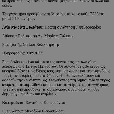
θα προκύπτει, όχι μόνο στις κοινότητες που εμπλέκονται αλλά και
εκτός.
Τα εργαστήρια προσφέρονται δωρεάν στο κοινό κάθε Σάββατο
μεταξύ 10π.μ.-1μ.μ.
Αγία Μαρίνα Ξυλιάτου:
Πρώτη συνάντηση 7 Φεβρουαρίου
Αίθουσα Πολιτισμού Αγ. Μαρίνας Ξυλιάτου
Εμψυχωτής: Στέλιος Καλλιστράτης
Πληροφορίες: 99893677
Ευπρόσδεκτοι είναι κάτοικοι της κοινότητας και των γύρω
περιοχών από 12 έως 112 χρόνων. Οι συναντήσεις θα έχουν ως
κεντρικό άξονα τους ίδιους τους συμμετέχοντες και τις αναμνήσεις
τους ή τις ιστορίες που είτε ξέρουν είτε θα ανακαλύψουν και
αφορούν την κοινότητά μας. Στοχεύοντας στη δημιουργία γέφυρας
ανάμεσα στο παρελθόν και το παρόν, το «είμαι» και το «γίνομαι»,
το εργαστήρι προσδοκεί τη συνεργασία, συνύπαρξη και συν-
δημιουργία παιδιών και ενηλίκων.
Κυπερούντα:
Σανατόριο Κυπερούντας
Εμψυχώτρια: Μικαέλλα Θεοδουλίδου