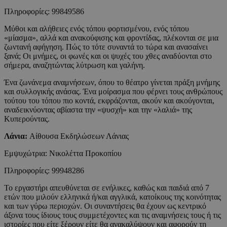
Πληροφορίες: 99849586
Μύθοι και αλήθειες ενός τόπου φορτισμένου, ενός τόπου
«μίασμα», αλλά και ανακούφισης και φροντίδας, πλέκονται σε μια
ζωντανή αφήγηση. Πώς το τότε συναντά το τώρα και ανασαίνει
ξανά; Οι μνήμες, οι φωνές και οι ψυχές του χθες αναδύονται στο
σήμερα, αναζητώντας λύτρωση και γαλήνη.
Ένα ζωνάνεμα αναμνήσεων, όπου το θέατρο γίνεται πράξη μνήμης
και συλλογικής ανάσας. Ένα μοίρασμα που φέρνει τους ανθρώπους
τούτου του τόπου πιο κοντά, εκφράζονται, ακούν και ακούγονται,
αναδεικνύοντας αβίαστα την «ψυσχή» και την «λαλιά» της
Κυπερούντας.
Λάνια:
Αίθουσα Εκδηλώσεων Λάνιας
Εμψυχώτρια: Νικολέττα Προκοπίου
Πληροφορίες: 99948286
Το εργαστήρι απευθύνεται σε ενήλικες, καθώς και παιδιά από 7
ετών που μιλούν ελληνικά ή/και αγγλικά, κατοίκους της κοινότητας
και των γύρω περιοχών. Οι συναντήσεις θα έχουν ως κεντρικό
άξονα τους ίδιους τους συμμετέχοντες και τις αναμνήσεις τους ή τις
ιστορίες που είτε ξέρουν είτε θα ανακαλύψουν και αφορούν τη