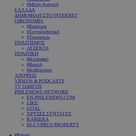
#Μέση Ανατολή
ΕΛΛΑΔΑ
ΔΗΜΟΦΙΛΗ ΣΤΟ INTERNET
ΟΙΚΟΝΟΜΙΑ
#Καύσιμα
#Συνταξιοδοτικό
#Τουρισμός
ΠΟΛΙΤΙΣΜΟΣ
ΑΤΖΕΝΤΑ
ΠΟΛΙΤΙΚΗ
#Κυπριακό
#Βουλή
#Κυβέρνηση
ΑΠΟΨΕΙΣ
VIDEOS & PODCASTS
TV ΟΔΗΓΟΣ
PHILENEWS NETWORK
EN.PHILENEWS.COM
LIKE
GOAL
ΧΡΥΣΕΣ ΣΥΝΤΑΓΕΣ
KARIERA
IN-CYPRUS PROPERTY
#Καιρός