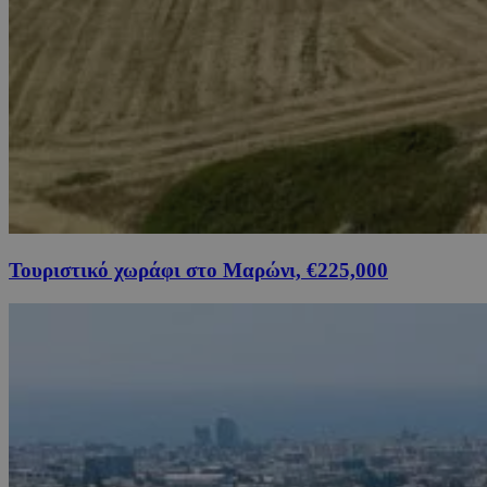
Τουριστικό χωράφι στο Μαρώνι, €225,000