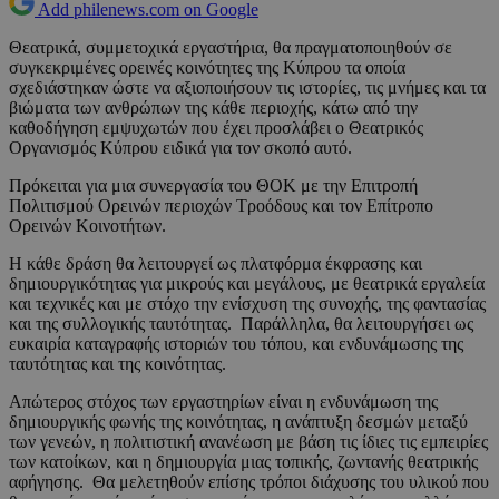
Add philenews.com on Google
Θεατρικά, συμμετοχικά εργαστήρια, θα πραγματοποιηθούν σε
συγκεκριμένες ορεινές κοινότητες της Κύπρου τα οποία
σχεδιάστηκαν ώστε να αξιοποιήσουν τις ιστορίες, τις μνήμες και τα
βιώματα των ανθρώπων της κάθε περιοχής, κάτω από την
καθοδήγηση εμψυχωτών που έχει προσλάβει ο Θεατρικός
Οργανισμός Κύπρου ειδικά για τον σκοπό αυτό.
Πρόκειται για μια συνεργασία του ΘΟΚ με την Επιτροπή
Πολιτισμού Ορεινών περιοχών Τροόδους και τον Επίτροπο
Ορεινών Κοινοτήτων.
Η κάθε δράση θα λειτουργεί ως πλατφόρμα έκφρασης και
δημιουργικότητας για μικρούς και μεγάλους, με θεατρικά εργαλεία
και τεχνικές και με στόχο την ενίσχυση της συνοχής, της φαντασίας
και της συλλογικής ταυτότητας. Παράλληλα, θα λειτουργήσει ως
ευκαιρία καταγραφής ιστοριών του τόπου, και ενδυνάμωσης της
ταυτότητας και της κοινότητας.
Απώτερος στόχος των εργαστηρίων είναι η ενδυνάμωση της
δημιουργικής φωνής της κοινότητας, η ανάπτυξη δεσμών μεταξύ
των γενεών, η πολιτιστική ανανέωση με βάση τις ίδιες τις εμπειρίες
των κατοίκων, και η δημιουργία μιας τοπικής, ζωντανής θεατρικής
αφήγησης. Θα μελετηθούν επίσης τρόποι διάχυσης του υλικού που