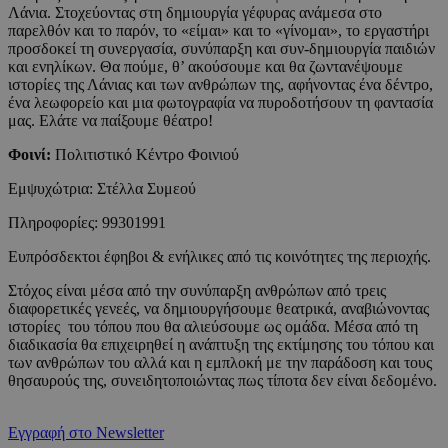
Λάνια. Στοχεύοντας στη δημιουργία γέφυρας ανάμεσα στο
παρελθόν και το παρόν, το «είμαι» και το «γίνομαι», το εργαστήρι
προσδοκεί τη συνεργασία, συνύπαρξη και συν-δημιουργία παιδιών
και ενηλίκων. Θα πούμε, θ’ ακούσουμε και θα ζωντανέψουμε
ιστορίες της Λάνιας και των ανθρώπων της, αφήνοντας ένα δέντρο,
ένα λεωφορείο και μια φωτογραφία να πυροδοτήσουν τη φαντασία
μας. Ελάτε να παίξουμε θέατρο!
Φοινί:
Πολιτιστικό Κέντρο Φοινιού
Εμψυχώτρια: Στέλλα Συμεού
Πληροφορίες: 99301991
Ευπρόσδεκτοι έφηβοι & ενήλικες από τις κοινότητες της περιοχής.
Στόχος είναι μέσα από την συνύπαρξη ανθρώπων από τρεις
διαφορετικές γενεές, να δημιουργήσουμε θεατρικά, αναβιώνοντας
ιστορίες του τόπου που θα αλιεύσουμε ως ομάδα. Μέσα από τη
διαδικασία θα επιχειρηθεί η ανάπτυξη της εκτίμησης του τόπου και
των ανθρώπων του αλλά και η εμπλοκή με την παράδοση και τους
θησαυρούς της, συνειδητοποιώντας πως τίποτα δεν είναι δεδομένο.
Εγγραφή στο Newsletter