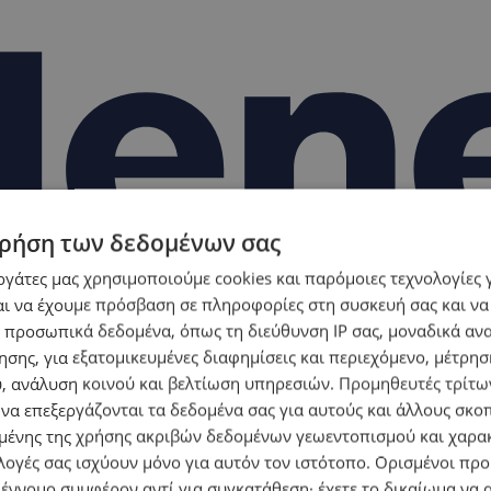
ρήση των δεδομένων σας
εργάτες μας χρησιμοποιούμε cookies και παρόμοιες τεχνολογίες 
ι να έχουμε πρόσβαση σε πληροφορίες στη συσκευή σας και να
 προσωπικά δεδομένα, όπως τη διεύθυνση IP σας, μοναδικά αν
σης, για εξατομικευμένες διαφημίσεις και περιεχόμενο, μέτρη
υ, ανάλυση κοινού και βελτίωση υπηρεσιών.
Προμηθευτές τρίτων
 να επεξεργάζονται τα δεδομένα σας για αυτούς και άλλους σκο
ένης της χρήσης ακριβών δεδομένων γεωεντοπισμού και χαρα
λογές σας ισχύουν μόνο για αυτόν τον ιστότοπο. Ορισμένοι πρ
 έννομο συμφέρον αντί για συγκατάθεση· έχετε το δικαίωμα να α