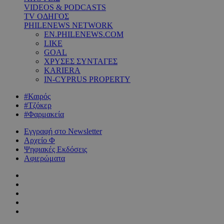
VIDEOS & PODCASTS
TV ΟΔΗΓΟΣ
PHILENEWS NETWORK
EN.PHILENEWS.COM
LIKE
GOAL
ΧΡΥΣΕΣ ΣΥΝΤΑΓΕΣ
KARIERA
IN-CYPRUS PROPERTY
#Καιρός
#Τζόκερ
#Φαρμακεία
Εγγραφή στο Newsletter
Αρχείο Φ
Ψηφιακές Εκδόσεις
Αφιερώματα