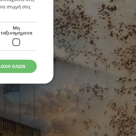
τε στιγμή στις
Μη
ταξινομημενα
ΔΟΧΗ ΟΛΩΝ