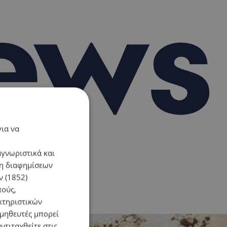
για να
αγνωριστικά και
ση διαφημίσεων
 (1852)
πούς,
κτηριστικών
ομηθευτές μπορεί
ντιταχθείτε στις