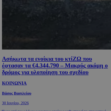
Ασήκωτα τα ενοίκια του κτίΖΩ που
έφτασαν τα €4.344.790 – Μακρύς ακόμη ο
δρόμος για υλοποίηση του σχεδίου
ΚΟΙΝΩΝΙΑ
Βάσος Βασιλείου
30 Ιουνίου, 2026