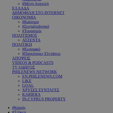
#Μέση Ανατολή
ΕΛΛΑΔΑ
ΔΗΜΟΦΙΛΗ ΣΤΟ INTERNET
ΟΙΚΟΝΟΜΙΑ
#Καύσιμα
#Συνταξιοδοτικό
#Τουρισμός
ΠΟΛΙΤΙΣΜΟΣ
ΑΤΖΕΝΤΑ
ΠΟΛΙΤΙΚΗ
#Κυπριακό
#Παγκύπριες Εξετάσεις
ΑΠΟΨΕΙΣ
VIDEOS & PODCASTS
TV ΟΔΗΓΟΣ
PHILENEWS NETWORK
EN.PHILENEWS.COM
LIKE
GOAL
ΧΡΥΣΕΣ ΣΥΝΤΑΓΕΣ
KARIERA
IN-CYPRUS PROPERTY
#Καιρός
#Τζόκερ