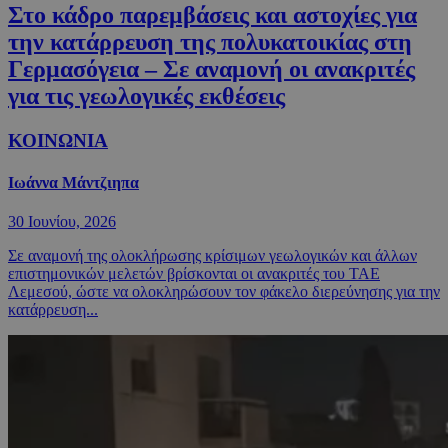
Στο κάδρο παρεμβάσεις και αστοχίες για
την κατάρρευση της πολυκατοικίας στη
Γερμασόγεια – Σε αναμονή οι ανακριτές
για τις γεωλογικές εκθέσεις
ΚΟΙΝΩΝΙΑ
Ιωάννα Μάντζιηπα
30 Ιουνίου, 2026
Σε αναμονή της ολοκλήρωσης κρίσιμων γεωλογικών και άλλων
επιστημονικών μελετών βρίσκονται οι ανακριτές του ΤΑΕ
Λεμεσού, ώστε να ολοκληρώσουν τον φάκελο διερεύνησης για την
κατάρρευση...