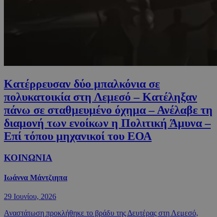
Κατέρρευσαν δύο μπαλκόνια σε
πολυκατοικία στη Λεμεσό – Κατέληξαν
πάνω σε σταθμευμένο όχημα – Ανέλαβε τη
διαμονή των ενοίκων η Πολιτική Άμυνα –
Επί τόπου μηχανικοί του ΕΟΑ
ΚΟΙΝΩΝΙΑ
Ιωάννα Μάντζιηπα
29 Ιουνίου, 2026
Αναστάτωση προκλήθηκε το βράδυ της Δευτέρας στη Λεμεσό,