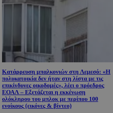
Κατάρρευση μπαλκονιών στη Λεμεσό: «Η
πολυκατοικία δεν ήταν στη λίστα με τις
επικίνδυνες οικοδομές», λέει ο πρόεδρος
ΕΟΑΛ – Εξετάζεται η εκκένωση
ολόκληρου του μπλοκ με περίπου 100
ενοίκους (εικόνες & βίντεο)