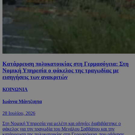
Κατάρρευση πολυκατοικίας στη Γερμασόγεια: Στη
Νομική Υπηρεσία ο φάκελος της τραγωδίας με
εισηγήσεις των ανακριτών
ΚΟΙΝΩΝΙΑ
Ιωάννα Μάντζιηπα
28 Ιουλίου, 2026
Στη Νομική Υπηρεσία για μελέτη και οδηγίες διαβιβάστηκε ο
φάκελος για την τραγωδία του Μεγάλου Σαββάτου και την
κατάρρευση της πολυκατοικίας στη Γερμασόγεια, που οδήγησε...