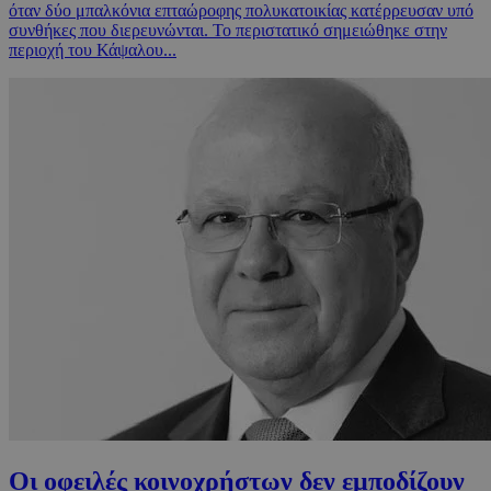
όταν δύο μπαλκόνια επταώροφης πολυκατοικίας κατέρρευσαν υπό
συνθήκες που διερευνώνται. Το περιστατικό σημειώθηκε στην
περιοχή του Κάψαλου...
Οι οφειλές κοινοχρήστων δεν εμποδίζουν