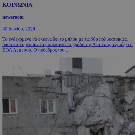
ΚΟΙΝΩΝΙΑ
newsroom
30 Ιουνίου, 2026
Το ενδεχόμενο να εκκενωθεί το μπλοκ με τις δύο πολυκατοικίες,
όπου κατέρρευσαν τα μπαλκόνια το βράδυ της Δευτέρας, εξετάζει ο
ΕΟΑ Λεμεσού. Ο πρόεδρος του...