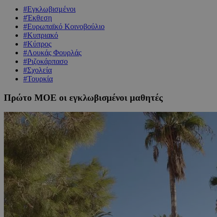
#Εγκλωβισμένοι
#Έκθεση
#Ευρωπαϊκό Κοινοβούλιο
#Κυπριακό
#Κύπρος
#Λουκάς Φουρλάς
#Ριζοκάρπασο
#Σχολεία
#Τουρκία
Πρώτο ΜΟΕ οι εγκλωβισμένοι μαθητές