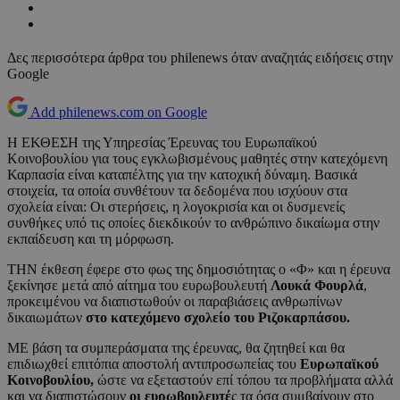
Δες περισσότερα άρθρα του philenews όταν αναζητάς ειδήσεις στην
Google
Add philenews.com on Google
Η ΕΚΘΕΣΗ της Υπηρεσίας Έρευνας του Ευρωπαϊκού
Κοινοβουλίου για τους εγκλωβισμένους μαθητές στην κατεχόμενη
Καρπασία είναι καταπέλτης για την κατοχική δύναμη. Βασικά
στοιχεία, τα οποία συνθέτουν τα δεδομένα που ισχύουν στα
σχολεία είναι: Οι στερήσεις, η λογοκρισία και οι δυσμενείς
συνθήκες υπό τις οποίες διεκδικούν το ανθρώπινο δικαίωμα στην
εκπαίδευση και τη μόρφωση.
ΤΗΝ έκθεση έφερε στο φως της δημοσιότητας ο «Φ» και η έρευνα
ξεκίνησε μετά από αίτημα του ευρωβουλευτή
Λουκά Φουρλά
,
προκειμένου να διαπιστωθούν οι παραβιάσεις ανθρωπίνων
δικαιωμάτων
στο κατεχόμενο σχολείο του Ριζοκαρπάσου.
ΜΕ βάση τα συμπεράσματα της έρευνας, θα ζητηθεί και θα
επιδιωχθεί επιτόπια αποστολή αντιπροσωπείας του
Ευρωπαϊκού
Κοινοβουλίου,
ώστε να εξεταστούν επί τόπου τα προβλήματα αλλά
και να διαπιστώσουν
οι ευρωβουλευτέ
ς τα όσα συμβαίνουν στο