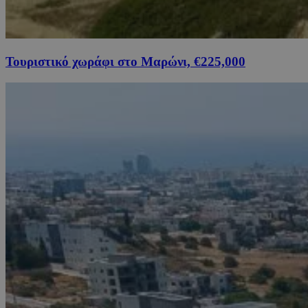
Τουριστικό χωράφι στο Μαρώνι, €225,000