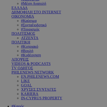
#Μέση Ανατολή
ΕΛΛΑΔΑ
ΔΗΜΟΦΙΛΗ ΣΤΟ INTERNET
ΟΙΚΟΝΟΜΙΑ
#Καύσιμα
#Συνταξιοδοτικό
#Τουρισμός
ΠΟΛΙΤΙΣΜΟΣ
ΑΤΖΕΝΤΑ
ΠΟΛΙΤΙΚΗ
#Κυπριακό
#Βουλή
#Κυβέρνηση
ΑΠΟΨΕΙΣ
VIDEOS & PODCASTS
TV ΟΔΗΓΟΣ
PHILENEWS NETWORK
EN.PHILENEWS.COM
LIKE
GOAL
ΧΡΥΣΕΣ ΣΥΝΤΑΓΕΣ
KARIERA
IN-CYPRUS PROPERTY
#Καιρός