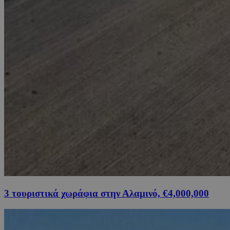
3 τουριστικά χωράφια στην Αλαμινό, €4,000,000