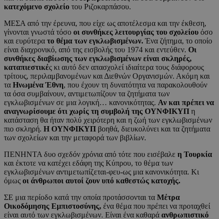
κατεχόμενο σχολείο
του Ριζοκαρπάσου.
ΜΕΣΑ από την έρευνα, που είχε ως αποτέλεσμα και την έκθεση,
γίνονται γνωστά τόσο
οι συνθήκες λειτουργίας του σχολείου
όσο
και ευρύτερα
το θέμα των εγκλωβισμένων.
Ένα ζήτημα, το οποίο
είναι διαχρονικό, από της εισβολής του 1974 και εντεύθεν.
Οι
συνθήκες διαβίωσης των εγκλωβισμένων είναι σκληρές,
καταπιεστικέ
ς κι αυτό δεν απασχολεί ιδιαίτερα τους διάφορους
τρίτους, περιλαμβανομένων και Διεθνών Οργανισμών. Ακόμη και
τα
Ηνωμένα Έθνη
, που έχουν τη δυνατότητα να παρακολουθούν
τα όσα συμβαίνουν, αντιμετωπίζουν τα ζητήματα των
εγκλωβισμένων σε μια λογική… κανονικότητας.
Αν και πρέπει να
αναγνωρίσουμε ότι χωρίς τη συμβολή της ΟΥΝΦΙΚΥΠ
η
κατάσταση θα ήταν πολύ χειρότερη και η ζωή των εγκλωβισμένων
πιο σκληρή.
Η ΟΥΝΦΙΚΥΠ
βοηθά, διευκολύνει και τα ζητήματα
των σχολείων και την μεταφορά των βιβλίων.
ΠΕΝΗΝΤΑ δυο σχεδόν χρόνια από τότε που εισέβαλε
η Τουρκία
και έκτοτε να κατέχει εδάφη της Κύπρου, το θέμα των
εγκλωβισμένων αντιμετωπίζεται-φευ-ως μια κανονικότητα. Κι
όμως
οι άνθρωποι αυτοί ζουν υπό καθεστώς κατοχής.
ΣΕ μια περίοδο κατά την οποία προτάσσονται τα
Μέτρα
Οικοδόμησης Εμπιστοσύνης,
ένα θέμα που πρέπει να προταχθεί
είναι αυτό των εγκλωβισμένων. Είναι ένα καθαρά
ανθρωπιστικό