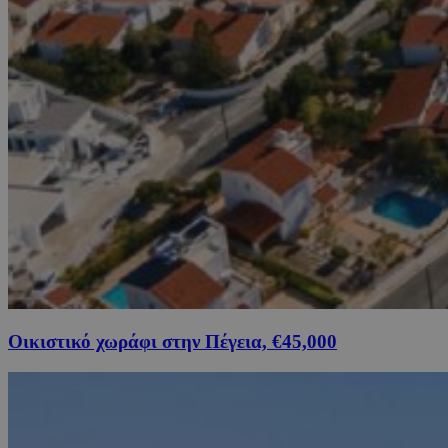
Οικιστικό χωράφι στην Πέγεια, €45,000