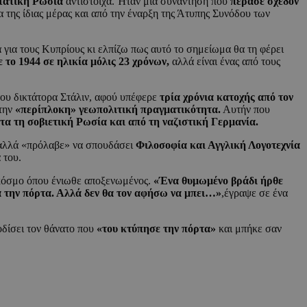
τατική Ρωσία
αντίστοιχα. Ήταν μια συνάντηση που
πέρασε σχεδόν
 της ίδιας μέρας και από την έναρξη της Άτυπης Συνόδου των
 για τους Κυπρίους κι ελπίζω πως αυτό το σημείωμα θα τη φέρει
 το 1944 σε ηλικία μόλις 23 χρόνων,
αλλά είναι ένας από τους
ου δικτάτορα Στάλιν, αφού υπέφερε
τρία χρόνια κατοχής από τον
 την
«περίπλοκη» γεωπολιτική πραγματικότητα.
Αυτήν που
ντα τη σοβιετική Ρωσία και από τη ναζιστική Γερμανία.
) αλλά «πρόλαβε» να σπουδάσει
Φιλοσοφία και Αγγλική Λογοτεχνία
 του.
ό κόσμο όπου ένιωθε αποξενωμένος.
«Ένα θυμωμένο βράδι ήρθε
πά την πόρτα. Αλλά δεν θα τον αφήσω να μπει…»
,έγραψε σε ένα
οδίσει τον θάνατο που
«του κτύπησε την πόρτα»
και μπήκε σαν