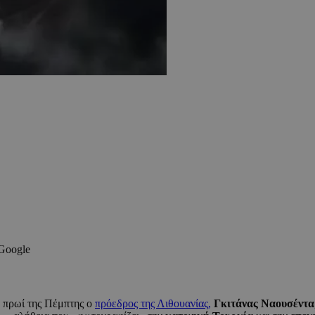
 Google
 πρωί της Πέμπτης ο
πρόεδρος της Λιθουανίας,
Γκιτάνας Ναουσέντα