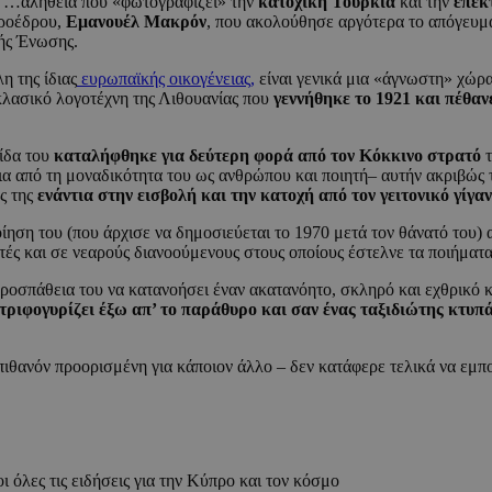
κή …αλήθεια που «φωτογραφίζει» την
κατοχική Τουρκία
και την
επεκ
προέδρου,
Εμανουέλ Μακρόν
, που ακολούθησε αργότερα το απόγευμα
ής Ένωσης.
η της ίδιας
ευρωπαϊκής οικογένειας,
είναι γενικά μια «άγνωστη» χώρα
κλασικό λογοτέχνη της Λιθουανίας που
γεννήθηκε το 1921 και πέθανε
ρίδα του
καταλήφθηκε για δεύτερη φορά από τον Κόκκινο στρατό
τ
α από τη μοναδικότητα του ως ανθρώπου και ποιητή– αυτήν ακριβώς
ς της
ενάντια στην εισβολή και την κατοχή από τον γειτονικό γίγα
οίηση του (που άρχισε να δημοσιεύεται το 1970 μετά τον θάνατό του
τές και σε νεαρούς διανοούμενους στους οποίους έστελνε τα ποιήματα
 προσπάθεια του να κατανοήσει έναν ακατανόητο, σκληρό και εχθρικ
στριφογυρίζει έξω απ’ το παράθυρο και σαν ένας ταξιδιώτης κτυ
ιθανόν προορισμένη για κάποιον άλλο – δεν κατάφερε τελικά να εμπ
ι όλες τις ειδήσεις για την Κύπρο και τον κόσμο