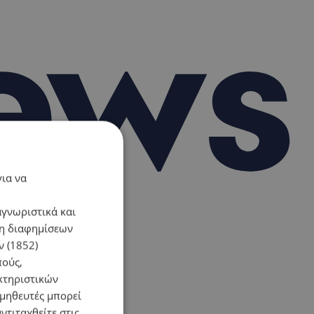
για να
αγνωριστικά και
ση διαφημίσεων
 (1852)
πούς,
κτηριστικών
ομηθευτές μπορεί
ντιταχθείτε στις