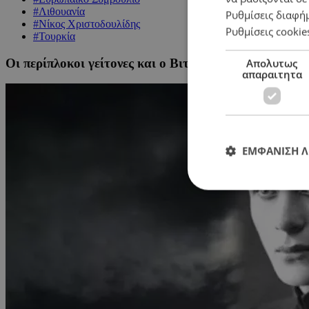
#Λιθουανία
Ρυθμίσεις διαφή
#Νίκος Χριστοδουλίδης
Ρυθμίσεις cookie
#Τουρκία
Οι περίπλοκοι γείτονες και ο Βιτάουτας Ματσέρνις
Απολυτως
απαραιτητα
ΕΜΦΑΝΙΣΗ 