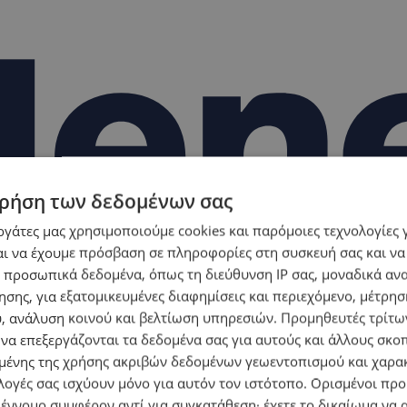
ρήση των δεδομένων σας
εργάτες μας χρησιμοποιούμε cookies και παρόμοιες τεχνολογίες 
ι να έχουμε πρόσβαση σε πληροφορίες στη συσκευή σας και να
 προσωπικά δεδομένα, όπως τη διεύθυνση IP σας, μοναδικά αν
σης, για εξατομικευμένες διαφημίσεις και περιεχόμενο, μέτρη
υ, ανάλυση κοινού και βελτίωση υπηρεσιών.
Προμηθευτές τρίτων
 να επεξεργάζονται τα δεδομένα σας για αυτούς και άλλους σκο
ένης της χρήσης ακριβών δεδομένων γεωεντοπισμού και χαρα
λογές σας ισχύουν μόνο για αυτόν τον ιστότοπο. Ορισμένοι πρ
 έννομο συμφέρον αντί για συγκατάθεση· έχετε το δικαίωμα να α