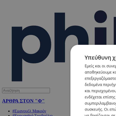
Υπεύθυνη χ
Εμείς και οι συν
αποθηκεύουμε κα
επεξεργαζόμαστε
δεδομένα περιήγη
και περιεχομένο
ενδέχεται επίσης
ΑΡΘΡΑ ΣΤΟΝ "Φ"
συμπεριλαμβανομ
συσκευής. Οι επι
#Εμανουέλ Μακρόν
να βασίζονται σε
#Ευρωπαϊκό Συμβούλιο