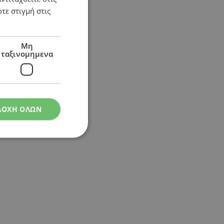
τε στιγμή στις
Μη
ταξινομημενα
ΔΟΧΗ ΟΛΩΝ