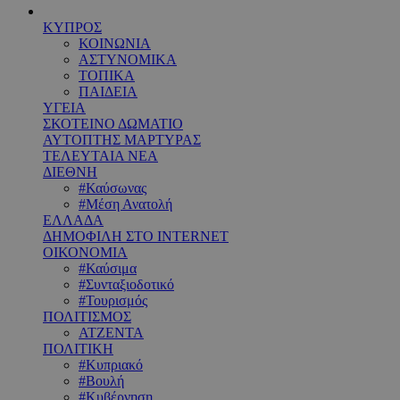
ΚΥΠΡΟΣ
ΚΟΙΝΩΝΙΑ
ΑΣΤΥΝΟΜΙΚΑ
ΤΟΠΙΚΑ
ΠΑΙΔΕΙΑ
ΥΓΕΙΑ
ΣΚΟΤΕΙΝΟ ΔΩΜΑΤΙΟ
ΑΥΤΟΠΤΗΣ ΜΑΡΤΥΡΑΣ
ΤΕΛΕΥΤΑΙΑ ΝΕΑ
ΔΙΕΘΝΗ
#Καύσωνας
#Μέση Ανατολή
ΕΛΛΑΔΑ
ΔΗΜΟΦΙΛΗ ΣΤΟ INTERNET
ΟΙΚΟΝΟΜΙΑ
#Καύσιμα
#Συνταξιοδοτικό
#Τουρισμός
ΠΟΛΙΤΙΣΜΟΣ
ΑΤΖΕΝΤΑ
ΠΟΛΙΤΙΚΗ
#Κυπριακό
#Βουλή
#Κυβέρνηση