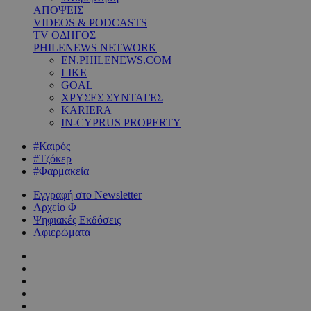
ΑΠΟΨΕΙΣ
VIDEOS & PODCASTS
TV ΟΔΗΓΟΣ
PHILENEWS NETWORK
EN.PHILENEWS.COM
LIKE
GOAL
ΧΡΥΣΕΣ ΣΥΝΤΑΓΕΣ
KARIERA
IN-CYPRUS PROPERTY
#Καιρός
#Τζόκερ
#Φαρμακεία
Εγγραφή στο Newsletter
Αρχείο Φ
Ψηφιακές Εκδόσεις
Αφιερώματα