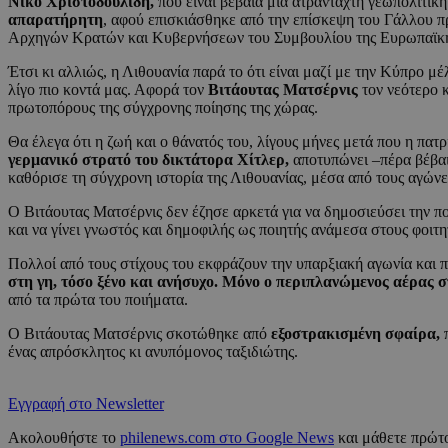
Νίκο Χριστοδουλίδη,
που είναι βέβαια μια ατράνταχτη γεωπολιτι
απαρατήρητη
, αφού επισκιάσθηκε από την επίσκεψη του Γάλλου 
Αρχηγών Κρατών και Κυβερνήσεων του Συμβουλίου της Ευρωπαϊκ
Έτσι κι αλλιώς, η Λιθουανία παρά το ότι είναι μαζί με την Κύπρο μέλ
λίγο πιο κοντά μας. Αφορά τον
Βιτάουτας Ματσέρνις
τον νεότερο 
πρωτοπόρους της σύγχρονης ποίησης της χώρας.
Θα έλεγα ότι η ζωή και ο θάνατός του, λίγους μήνες μετά που η πατ
γερμανικό στρατό του δικτάτορα Χίτλερ,
αποτυπώνει –πέρα βέβαι
καθόρισε τη σύγχρονη ιστορία της Λιθουανίας, μέσα από τους αγώνε
Ο Βιτάουτας Ματσέρνις δεν έζησε αρκετά για να δημοσιεύσει την π
και να γίνει γνωστός και δημοφιλής ως ποιητής ανάμεσα στους φοιτη
Πολλοί από τους στίχους του εκφράζουν την υπαρξιακή αγωνία και
στη γη, τόσο ξένο και ανήσυχο. Μόνο ο περιπλανώμενος αέρας 
από τα πρώτα του ποιήματα.
Ο Βιτάουτας Ματσέρνις σκοτώθηκε από
εξοστρακισμένη σφαίρα,
π
ένας απρόσκλητος κι ανυπόμονος ταξιδιώτης.
Εγγραφή στο Newsletter
Ακολουθήστε το
philenews.com στο Google News
και μάθετε πρώτο